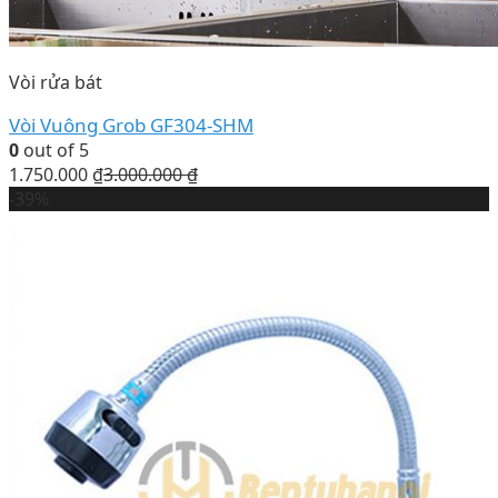
Vòi rửa bát
Vòi Vuông Grob GF304-SHM
0
out of 5
1.750.000
₫
3.000.000
₫
-39%