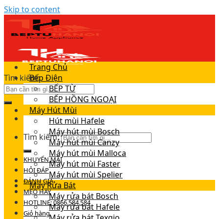
Skip to content
Trang Chủ
Tìm kiếm:
Bếp Điện
BẾP TỪ
BẾP HỒNG NGOẠI
Máy Hút Mùi
Hút mùi Hafele
Máy hút mùi Bosch
Tìm kiếm:
Máy hút mùi Canzy
Máy hút mùi Malloca
KHUYẾN MÃI
Máy hút mùi Faster
HỎI ĐÁP
Máy hút mùi Spelier
ĐÁNH GIÁ
Máy Rửa Bát
MẸO HAY
Máy rửa bát Bosch
HOTLINE: 0866.584.584
Máy rửa bát Hafele
Giỏ hàng
Máy rửa bát Texgio