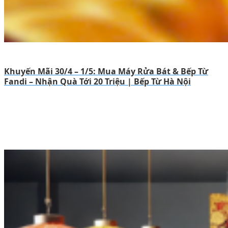
Khuyến Mãi 30/4 – 1/5: Mua Máy Rửa Bát & Bếp Từ
Fandi – Nhận Quà Tới 20 Triệu | Bếp Từ Hà Nội