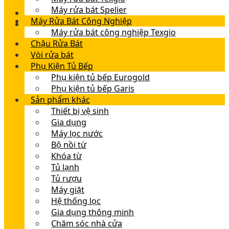
Máy rửa bát Spelier
Máy Rửa Bát Công Nghiệp
Máy rửa bát công nghiệp Texgio
Chậu Rửa Bát
Vòi rửa bát
Phụ Kiện Tủ Bếp
Phụ kiện tủ bếp Eurogold
Phụ kiện tủ bếp Garis
Sản phẩm khác
Thiết bị vệ sinh
Gia dụng
Máy lọc nước
Bộ nồi từ
Khóa từ
Tủ lạnh
Tủ rượu
Máy giặt
Hệ thống lọc
Gia dụng thông minh
Chăm sóc nhà cửa