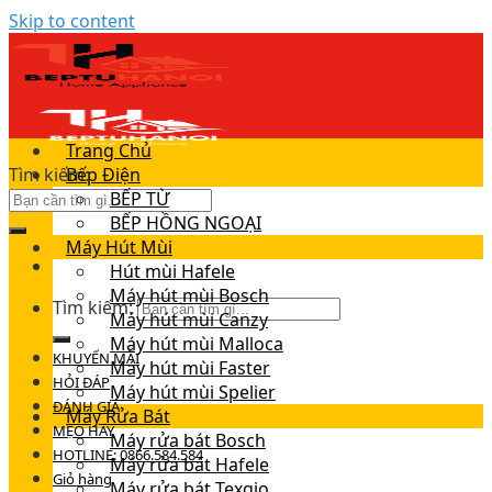
Skip to content
Trang Chủ
Tìm kiếm:
Bếp Điện
BẾP TỪ
BẾP HỒNG NGOẠI
Máy Hút Mùi
Hút mùi Hafele
Máy hút mùi Bosch
Tìm kiếm:
Máy hút mùi Canzy
Máy hút mùi Malloca
KHUYẾN MÃI
Máy hút mùi Faster
HỎI ĐÁP
Máy hút mùi Spelier
ĐÁNH GIÁ
Máy Rửa Bát
MẸO HAY
Máy rửa bát Bosch
HOTLINE: 0866.584.584
Máy rửa bát Hafele
Giỏ hàng
Máy rửa bát Texgio