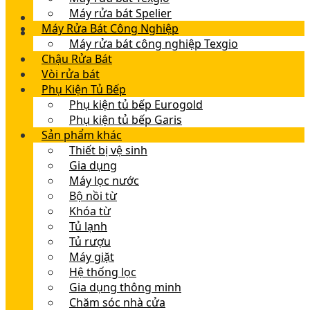
Máy rửa bát Spelier
Máy Rửa Bát Công Nghiệp
Máy rửa bát công nghiệp Texgio
Chậu Rửa Bát
Vòi rửa bát
Phụ Kiện Tủ Bếp
Phụ kiện tủ bếp Eurogold
Phụ kiện tủ bếp Garis
Sản phẩm khác
Thiết bị vệ sinh
Gia dụng
Máy lọc nước
Bộ nồi từ
Khóa từ
Tủ lạnh
Tủ rượu
Máy giặt
Hệ thống lọc
Gia dụng thông minh
Chăm sóc nhà cửa