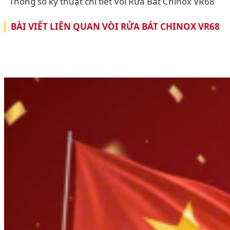
Thông số kỹ thuật chi tiết Vòi Rửa Bát Chinox VR68
BÀI VIẾT LIÊN QUAN VÒI RỬA BÁT CHINOX VR68