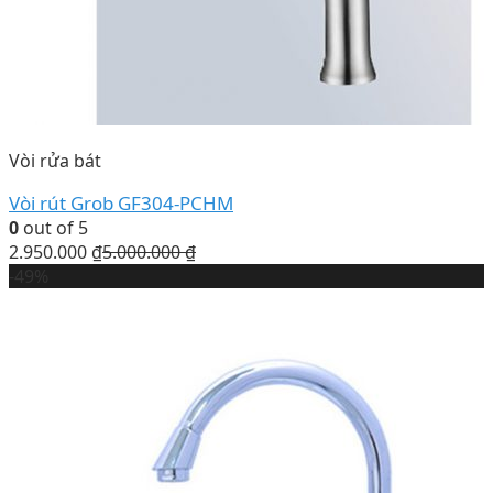
Vòi rửa bát
Vòi rút Grob GF304-PCHM
0
out of 5
2.950.000
₫
5.000.000
₫
-49%