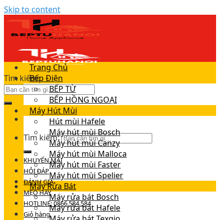
Skip to content
Trang Chủ
Tìm kiếm:
Bếp Điện
BẾP TỪ
BẾP HỒNG NGOẠI
Máy Hút Mùi
Hút mùi Hafele
Máy hút mùi Bosch
Tìm kiếm:
Máy hút mùi Canzy
Máy hút mùi Malloca
KHUYẾN MÃI
Máy hút mùi Faster
HỎI ĐÁP
Máy hút mùi Spelier
ĐÁNH GIÁ
Máy Rửa Bát
MẸO HAY
Máy rửa bát Bosch
HOTLINE: 0866.584.584
Máy rửa bát Hafele
Giỏ hàng
Máy rửa bát Texgio