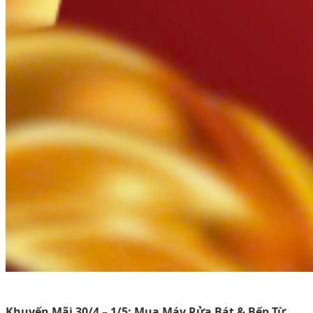
Khuyến Mãi 30/4 – 1/5: Mua Máy Rửa Bát & Bếp Từ