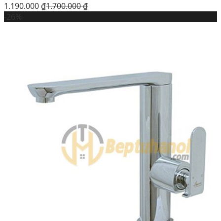
1.190.000
₫
1.700.000
₫
-26%