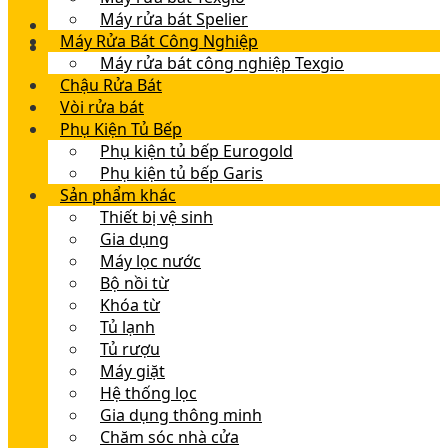
Máy rửa bát Spelier
Máy Rửa Bát Công Nghiệp
Máy rửa bát công nghiệp Texgio
Chậu Rửa Bát
Vòi rửa bát
Phụ Kiện Tủ Bếp
Phụ kiện tủ bếp Eurogold
Phụ kiện tủ bếp Garis
Sản phẩm khác
Thiết bị vệ sinh
Gia dụng
Máy lọc nước
Bộ nồi từ
Khóa từ
Tủ lạnh
Tủ rượu
Máy giặt
Hệ thống lọc
Gia dụng thông minh
Chăm sóc nhà cửa