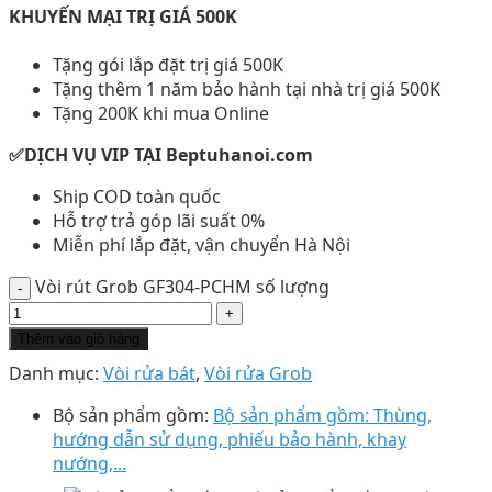
KHUYẾN MẠI TRỊ GIÁ 500K
Tặng gói lắp đặt trị giá 500K
Tặng thêm 1 năm bảo hành tại nhà trị giá 500K
Tặng 200K khi mua Online
✅DỊCH VỤ VIP TẠI Beptuhanoi.com
Ship COD toàn quốc
Hỗ trợ trả góp lãi suất 0%
Miễn phí lắp đặt, vận chuyển Hà Nội
Vòi rút Grob GF304-PCHM số lượng
Thêm vào giỏ hàng
Danh mục:
Vòi rửa bát
,
Vòi rửa Grob
Bộ sản phẩm gồm:
Bộ sản phẩm gồm: Thùng,
hướng dẫn sử dụng, phiếu bảo hành, khay
nướng,...