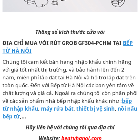
Thông số kích thước cửa vòi
ĐỊA CHỈ MUA VÒI RÚT
GROB GF304-PCHM
T
ẠI
BẾP
TỪ HÀ NỘI
Chúng tôi cam kết bán hàng nhập khẩu chính hãng
với giá tốt nhất thị trường, và bảo hành lên đến 2
năm, miễn phí lắp đặt tại Hà Nội và hỗ trợ lắp đặt trên
toàn quốc. Đến với Bếp từ Hà Nội các bạn yên tâm về
chất lượng và giá cả. Ngoài ra chúng tôi còn phân phối
về các sản phẩm nhà bếp nhập khẩu khác như :
bếp
từ nhập khẩu
,
máy rửa bát
,
thiết bị vệ sinh
,
nồi nấu
bếp từ
,…
Hãy liên hệ với chúng tôi qua địa chỉ
Website:
beptuhanoi.com