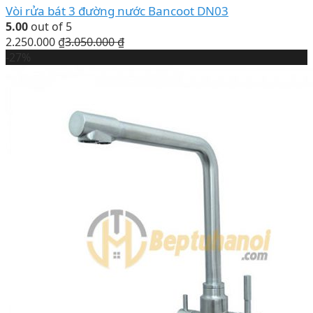
Vòi rửa bát 3 đường nước Bancoot DN03
5.00
out of 5
2.250.000
₫
3.050.000
₫
-27%