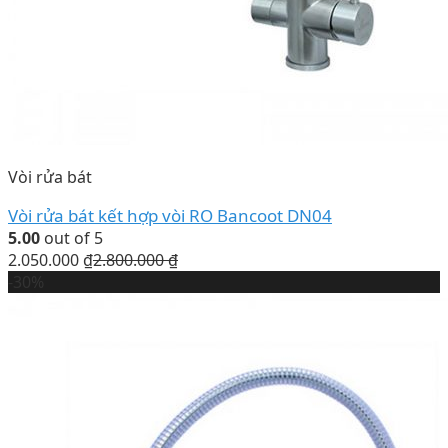
Vòi rửa bát
Vòi rửa bát kết hợp vòi RO Bancoot DN04
5.00
out of 5
2.050.000
₫
2.800.000
₫
-30%