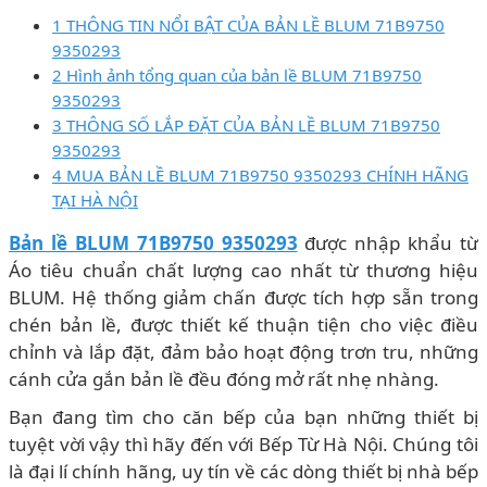
1 THÔNG TIN NỔI BẬT CỦA BẢN LỀ BLUM 71B9750
9350293
2 Hình ảnh tổng quan của bản lề BLUM 71B9750
9350293
3 THÔNG SỐ LẮP ĐẶT CỦA BẢN LỀ BLUM 71B9750
9350293
4 MUA BẢN LỀ BLUM 71B9750 9350293 CHÍNH HÃNG
TẠI HÀ NỘI
Bản lề BLUM 71B9750 9350293
được
nhập khẩu từ
Áo tiêu chuẩn chất lượng cao nhất từ thương hiệu
BLUM. Hệ thống giảm chấn được tích hợp sẵn trong
chén bản lề,
được thiết kế thuận tiện cho việc điều
chỉnh và lắp đặt, đảm bảo hoạt động trơn tru, những
cánh cửa gắn bản lề đều đóng mở rất nhẹ nhàng.
Bạn đang tìm cho căn bếp của bạn những thiết bị
tuyệt vời vậy thì hãy đến với Bếp Từ Hà Nội. Chúng tôi
là đại lí chính hãng, uy tín về các dòng thiết bị nhà bếp