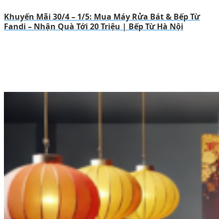
Khuyến Mãi 30/4 – 1/5: Mua Máy Rửa Bát & Bếp Từ
Fandi – Nhận Quà Tới 20 Triệu | Bếp Từ Hà Nội