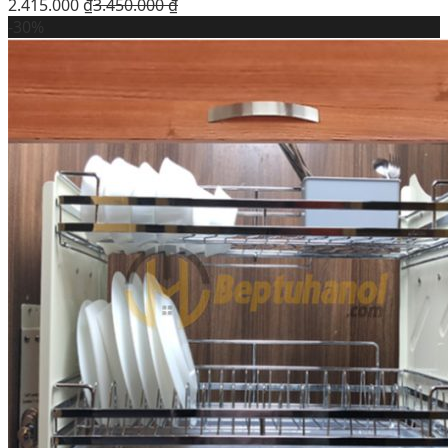
2.415.000
₫
3.450.000
₫
-30%