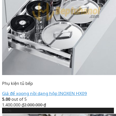
Phụ kiện tủ bếp
Giá để xoong nồi dạng hộp INOXEN HX09
5.00
out of 5
1.400.000
₫
2.000.000
₫
-30%