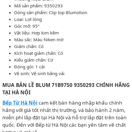
Mã sản phẩm: 9350293
Dóng sản phẩm: Clip top Blumotion
Loại: Lọt lòng
Góc mở: 95º
Vật liệu: Hợp kim kẽm
Màu sắc: Màu Niken mờ
Giảm chấn: Có
Kích hoạt giảm chấn: Có
Kiểu giảm chấn: Cơ
Đóng gói: 1 cái
Vệ sinh: Vệ sinh bằng vải
MUA BẢN LỀ BLUM 71B9750 9350293 CHÍNH HÃNG
TẠI HÀ NỘI
Bếp Từ Hà Nội
cam kết bán hàng nhập khẩu chính
hãng với giá tốt nhất thị trường, và bảo hành 2 năm,
miễn phí lắp đặt tại Hà Nội và hỗ trợ lắp đặt trên toàn
quốc. Đến với Bếp từ Hà Nội các bạn yên tâm về chất