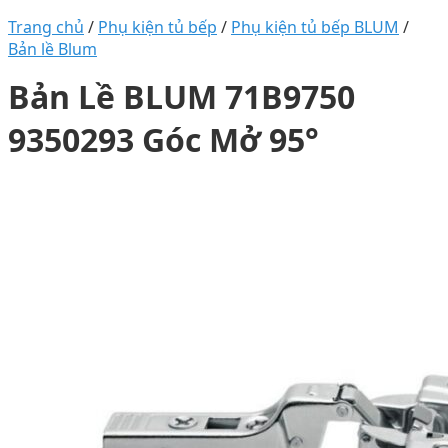
Trang chủ
/
Phụ kiện tủ bếp
/
Phụ kiện tủ bếp BLUM
/
Bản lề Blum
Bản Lề BLUM 71B9750
9350293 Góc Mở 95°