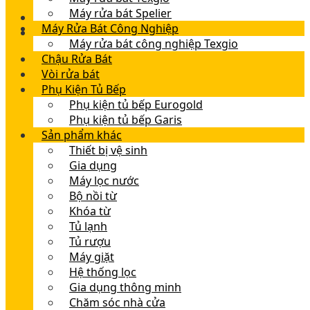
Máy rửa bát Spelier
Máy Rửa Bát Công Nghiệp
Máy rửa bát công nghiệp Texgio
Chậu Rửa Bát
Vòi rửa bát
Phụ Kiện Tủ Bếp
Phụ kiện tủ bếp Eurogold
Phụ kiện tủ bếp Garis
Sản phẩm khác
Thiết bị vệ sinh
Gia dụng
Máy lọc nước
Bộ nồi từ
Khóa từ
Tủ lạnh
Tủ rượu
Máy giặt
Hệ thống lọc
Gia dụng thông minh
Chăm sóc nhà cửa