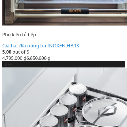
Phụ kiện tủ bếp
Giá bát đĩa nâng hạ INOXEN HB03
5.00
out of 5
4.795.000
₫
6.850.000
₫
-30%