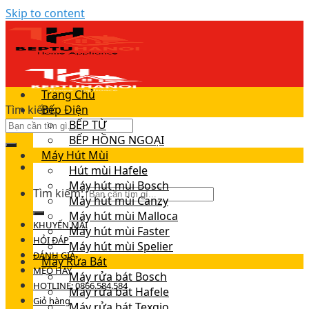
Skip to content
Trang Chủ
Tìm kiếm:
Bếp Điện
BẾP TỪ
BẾP HỒNG NGOẠI
Máy Hút Mùi
Hút mùi Hafele
Máy hút mùi Bosch
Tìm kiếm:
Máy hút mùi Canzy
Máy hút mùi Malloca
KHUYẾN MÃI
Máy hút mùi Faster
HỎI ĐÁP
Máy hút mùi Spelier
ĐÁNH GIÁ
Máy Rửa Bát
MẸO HAY
Máy rửa bát Bosch
HOTLINE: 0866.584.584
Máy rửa bát Hafele
Giỏ hàng
Máy rửa bát Texgio