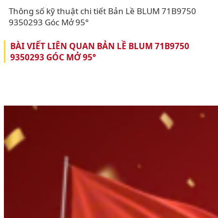
Thông số kỹ thuật chi tiết Bản Lề BLUM 71B9750
9350293 Góc Mở 95°
BÀI VIẾT LIÊN QUAN BẢN LỀ BLUM 71B9750
9350293 GÓC MỞ 95°