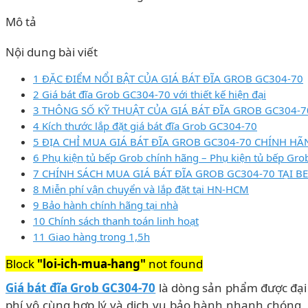
Mô tả
Nội dung bài viết
1 ĐẶC ĐIỂM NỔI BẬT CỦA GIÁ BÁT ĐĨA GROB GC304-70
2 Giá bát đĩa Grob GC304-70 với thiết kế hiện đại
3 THÔNG SỐ KỸ THUẬT CỦA GIÁ BÁT ĐĨA GROB GC304-7
4 Kích thước lắp đặt giá bát đĩa Grob GC304-70
5 ĐỊA CHỈ MUA GIÁ BÁT ĐĨA GROB GC304-70 CHÍNH HÃ
6 Phụ kiện tủ bếp Grob chính hãng – Phụ kiện tủ bếp Grob
7 CHÍNH SÁCH MUA GIÁ BÁT ĐĨA GROB GC304-70 TẠI 
8 Miễn phí vận chuyển và lắp đặt tại HN-HCM
9 Bảo hành chính hãng tại nhà
10 Chính sách thanh toán linh hoạt
11 Giao hàng trong 1,5h
Block
"loi-ich-mua-hang"
not found
Giá bát đĩa Grob GC304-70
là dòng sản phẩm được đại 
phí vô cùng hợp lý và dịch vụ bảo hành nhanh chóng, 