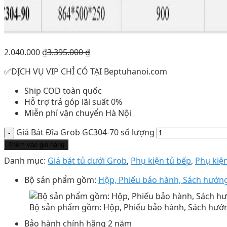
2.040.000
₫
3.395.000
₫
✅DỊCH VỤ VIP CHỈ CÓ TẠI Beptuhanoi.com
Ship COD toàn quốc
Hỗ trợ trả góp lãi suất 0%
Miễn phí vận chuyển Hà Nội
Giá Bát Đĩa Grob GC304-70 số lượng
Thêm vào giỏ hàng
Danh mục:
Giá bát tủ dưới Grob
,
Phụ kiện tủ bếp
,
Phụ kiệ
Bộ sản phẩm gồm:
Hộp, Phiếu bảo hành, Sách hướn
Bộ sản phẩm gồm: Hộp, Phiếu bảo hành, Sách hướ
Bảo hành chính hãng 2 năm