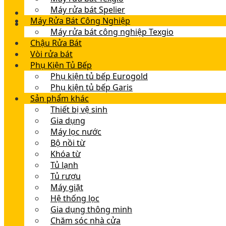
Máy rửa bát Spelier
Máy Rửa Bát Công Nghiệp
Máy rửa bát công nghiệp Texgio
Chậu Rửa Bát
Vòi rửa bát
Phụ Kiện Tủ Bếp
Phụ kiện tủ bếp Eurogold
Phụ kiện tủ bếp Garis
Sản phẩm khác
Thiết bị vệ sinh
Gia dụng
Máy lọc nước
Bộ nồi từ
Khóa từ
Tủ lạnh
Tủ rượu
Máy giặt
Hệ thống lọc
Gia dụng thông minh
Chăm sóc nhà cửa