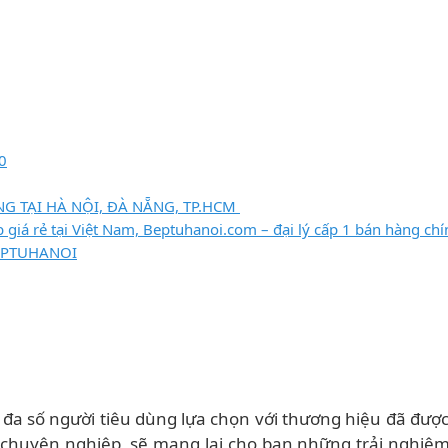
0
NG TẠI HÀ NỘI, ĐÀ NẴNG, TP.HCM
 giá rẻ tại Việt Nam, Beptuhanoi.com – đại lý cấp 1 bán hàng chí
BEPTUHANOI
đa số người tiêu dùng lựa chọn với thương hiệu đã được 
chuyên nghiệp, sẽ mang lại cho bạn những trải nghiệm 