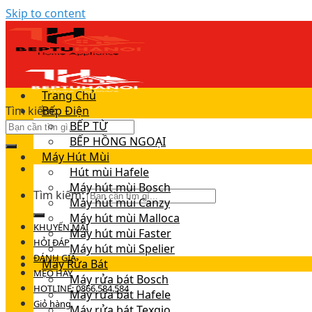
Skip to content
Trang Chủ
Tìm kiếm:
Bếp Điện
BẾP TỪ
BẾP HỒNG NGOẠI
Máy Hút Mùi
Hút mùi Hafele
Máy hút mùi Bosch
Tìm kiếm:
Máy hút mùi Canzy
Máy hút mùi Malloca
KHUYẾN MÃI
Máy hút mùi Faster
HỎI ĐÁP
Máy hút mùi Spelier
ĐÁNH GIÁ
Máy Rửa Bát
MẸO HAY
Máy rửa bát Bosch
HOTLINE: 0866.584.584
Máy rửa bát Hafele
Giỏ hàng
Máy rửa bát Texgio