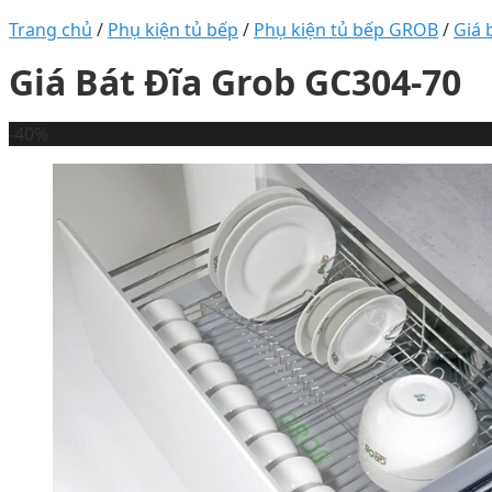
Trang chủ
/
Phụ kiện tủ bếp
/
Phụ kiện tủ bếp GROB
/
Giá 
Giá Bát Đĩa Grob GC304-70
-40%