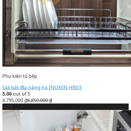
Phụ kiện tủ bếp
Giá bát đĩa nâng hạ INOXEN HB03
5.00
out of 5
4.795.000
₫
6.850.000
₫
-30%