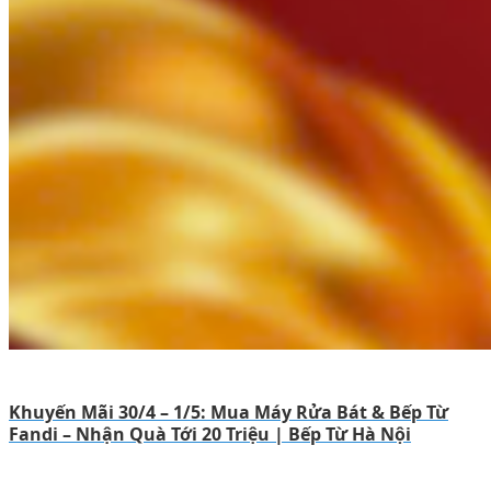
Khuyến Mãi 30/4 – 1/5: Mua Máy Rửa Bát & Bếp Từ
Fandi – Nhận Quà Tới 20 Triệu | Bếp Từ Hà Nội