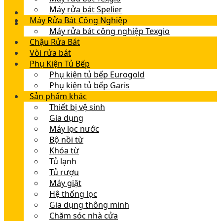
Máy rửa bát Spelier
Máy Rửa Bát Công Nghiệp
Máy rửa bát công nghiệp Texgio
Chậu Rửa Bát
Vòi rửa bát
Phụ Kiện Tủ Bếp
Phụ kiện tủ bếp Eurogold
Phụ kiện tủ bếp Garis
Sản phẩm khác
Thiết bị vệ sinh
Gia dụng
Máy lọc nước
Bộ nồi từ
Khóa từ
Tủ lạnh
Tủ rượu
Máy giặt
Hệ thống lọc
Gia dụng thông minh
Chăm sóc nhà cửa