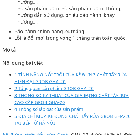
Bộ sản phẩm gồm: Bộ sản phẩm gồm: Thùng,
hướng dẫn sử dụng, phiếu bảo hành, khay
nướng,...
Bảo hành chính hãng 24 tháng.
Lỗi là đổi mới trong vòng 1 tháng trên toàn quốc.
Mô tả
Nội dung bài viết
1 TÍNH NĂNG NỔI TRỘI CỦA KỆ ĐỰNG CHẤT TẨY RỬA
HIỆN ĐẠI GROB GHA-20
2 Tổng quan sản phẩm GROB GHA-20
3 THÔNG SỐ KỸ THUẬT CỦA GIÁ ĐỰNG CHẤT TẨY RỬA
CAO CẤP GROB GHA-20
4 Thông số lắp đặt của sản phẩm
5 ĐỊA CHỈ MUA KỆ ĐỰNG CHẤT TẨY RỬA GROB GHA-20
TẠI BẾP TỪ HÀ NỘI
Kệ đựng chất tẩy rửa Grob
GHA-20 được thiết kế đơn