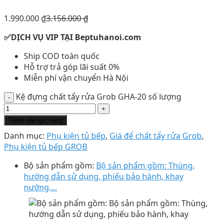
1.990.000
₫
3.156.000
₫
✅DỊCH VỤ VIP TẠI Beptuhanoi.com
Ship COD toàn quốc
Hỗ trợ trả góp lãi suất 0%
Miễn phí vận chuyển Hà Nội
Kệ đựng chất tẩy rửa Grob GHA-20 số lượng
Thêm vào giỏ hàng
Danh mục:
Phụ kiện tủ bếp
,
Giá để chất tẩy rửa Grob
,
Phụ kiện tủ bếp GROB
Bộ sản phẩm gồm:
Bộ sản phẩm gồm: Thùng,
hướng dẫn sử dụng, phiếu bảo hành, khay
nướng,...