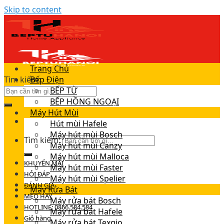
Skip to content
Trang Chủ
Tìm kiếm:
Bếp Điện
BẾP TỪ
BẾP HỒNG NGOẠI
Máy Hút Mùi
Hút mùi Hafele
Máy hút mùi Bosch
Tìm kiếm:
Máy hút mùi Canzy
Máy hút mùi Malloca
KHUYẾN MÃI
Máy hút mùi Faster
HỎI ĐÁP
Máy hút mùi Spelier
ĐÁNH GIÁ
Máy Rửa Bát
MẸO HAY
Máy rửa bát Bosch
HOTLINE: 0866.584.584
Máy rửa bát Hafele
Giỏ hàng
Máy rửa bát Texgio