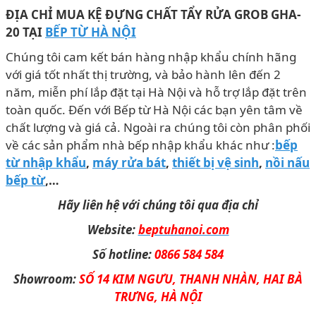
ĐỊA CHỈ MUA
KỆ ĐỰNG CHẤT TẨY RỬA
GROB GHA-
20
T
ẠI
BẾP TỪ HÀ NỘI
Chúng tôi cam kết bán hàng nhập khẩu chính hãng
với giá tốt nhất thị trường, và bảo hành lên đến 2
năm, miễn phí lắp đặt tại Hà Nội và hỗ trợ lắp đặt trên
toàn quốc. Đến với Bếp từ Hà Nội các bạn yên tâm về
chất lượng và giá cả. Ngoài ra chúng tôi còn phân phối
về các sản phẩm nhà bếp nhập khẩu khác như :
bếp
từ nhập khẩu
,
máy rửa bát
,
thiết bị vệ sinh
,
nồi nấu
bếp từ
,…
Hãy liên hệ với chúng tôi qua địa chỉ
Website:
beptuhanoi.com
Số hotline:
0866 584 584
Showroom:
SỐ 14 KIM NGƯU, THANH NHÀN, HAI BÀ
TRƯNG, HÀ NỘI