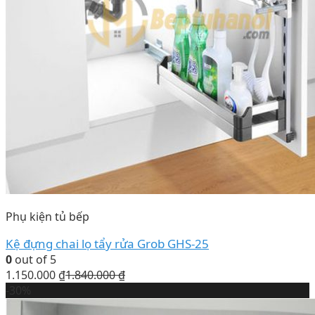
Phụ kiện tủ bếp
Kệ đựng chai lọ tẩy rửa Grob GHS-25
0
out of 5
1.150.000
₫
1.840.000
₫
-30%