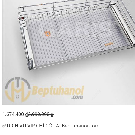
1.674.400
₫
2.990.000
₫
✅DỊCH VỤ VIP CHỈ CÓ TẠI Beptuhanoi.com