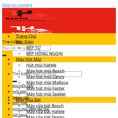
Skip to content
Trang Chủ
Tìm kiếm:
Bếp Điện
BẾP TỪ
BẾP HỒNG NGOẠI
Máy Hút Mùi
Hút mùi Hafele
Máy hút mùi Bosch
Tìm kiếm:
Máy hút mùi Canzy
Máy hút mùi Malloca
KHUYẾN MÃI
Máy hút mùi Faster
HỎI ĐÁP
Máy hút mùi Spelier
ĐÁNH GIÁ
Máy Rửa Bát
MẸO HAY
Máy rửa bát Bosch
HOTLINE: 0866.584.584
Máy rửa bát Hafele
Giỏ hàng
Máy rửa bát Texgio