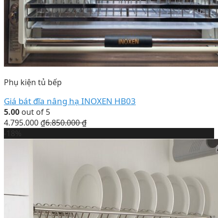
Phụ kiện tủ bếp
Giá bát đĩa nâng hạ INOXEN HB03
5.00
out of 5
4.795.000
₫
6.850.000
₫
-18%