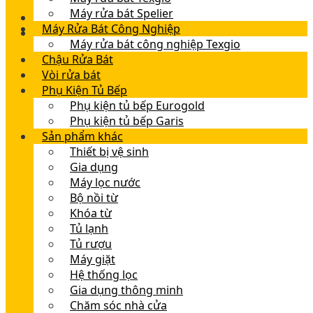
Máy rửa bát Spelier
Máy Rửa Bát Công Nghiệp
Máy rửa bát công nghiệp Texgio
Chậu Rửa Bát
Vòi rửa bát
Phụ Kiện Tủ Bếp
Phụ kiện tủ bếp Eurogold
Phụ kiện tủ bếp Garis
Sản phẩm khác
Thiết bị vệ sinh
Gia dụng
Máy lọc nước
Bộ nồi từ
Khóa từ
Tủ lạnh
Tủ rượu
Máy giặt
Hệ thống lọc
Gia dụng thông minh
Chăm sóc nhà cửa