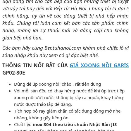
Bạn đang tìm cho căn bếp của bạn những thiết bị tuyệt
vời vậy thì hãy đến với Bếp Từ Hà Nội. Chúng tôi là đại lí
chính hãng, uy tín về các dòng thiết bị nhà bếp nhập
khẩu. Chúng tôi luôn cam kết bán các sản phẩm chính
hãng, mang lại sự thoải mái và đẳng cấp cho không
gian bếp nhà bạn.
Các bạn hãy cùng Beptuhanoi.com khám phá chiếc lò vi
sóng nhập khẩu này xem có gì đặc biệt nhé.
THÔNG TIN NỔI BẬT CỦA
GIÁ XOONG NỒI GARIS
GP02-80E
Dùng để úp xoong nồi, chảo.. rất tiện dụng
Với mỗi sàn đều có khay hứng nước để khi úp trực tiếp
xoong nồi ướt nước không bị rây ra ngoài, khay hứng
nước được tháo lắp dễ dàng.
Tích hợp bộ ray giảm chấn có tác dụng đóng mở nhẹ
nhàng, không gây tiếng ồn.
Chất liệu
inox 304 theo tiêu chuẩn Nhật Bản JIS