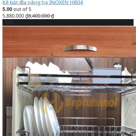
Kệ bát đĩa nâng hạ INOXEN HB04
5.00
out of 5
5.880.000
₫
8.400.000
₫
-30%