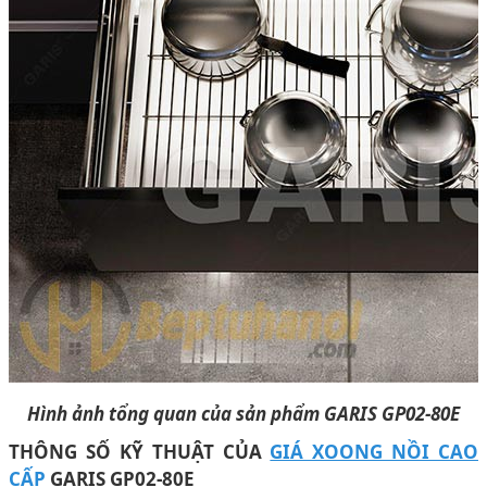
Hình ảnh tổng quan của sản phẩm GARIS GP02-80E
THÔNG SỐ KỸ THUẬT CỦA
GIÁ XOONG NỒI CAO
CẤP
GARIS GP02-80E