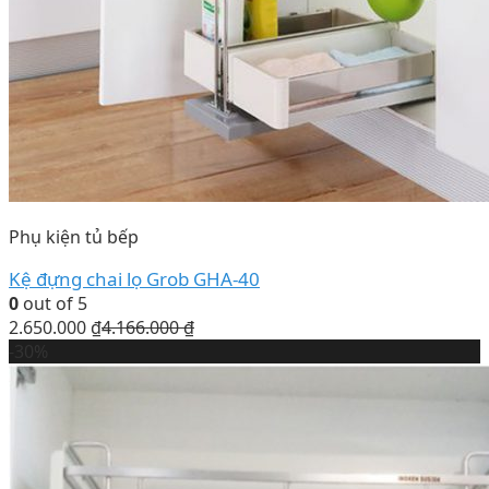
Phụ kiện tủ bếp
Kệ đựng chai lọ Grob GHA-40
0
out of 5
2.650.000
₫
4.166.000
₫
-30%