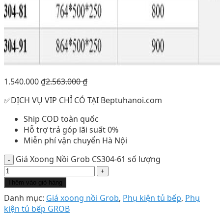
1.540.000
₫
2.563.000
₫
✅DỊCH VỤ VIP CHỈ CÓ TẠI Beptuhanoi.com
Ship COD toàn quốc
Hỗ trợ trả góp lãi suất 0%
Miễn phí vận chuyển Hà Nội
Giá Xoong Nồi Grob CS304-61 số lượng
Thêm vào giỏ hàng
Danh mục:
Giá xoong nồi Grob
,
Phụ kiện tủ bếp
,
Phụ
kiện tủ bếp GROB