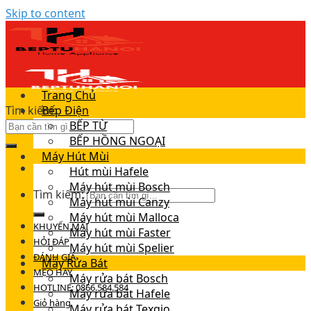
Skip to content
Trang Chủ
Tìm kiếm:
Bếp Điện
BẾP TỪ
BẾP HỒNG NGOẠI
Máy Hút Mùi
Hút mùi Hafele
Máy hút mùi Bosch
Tìm kiếm:
Máy hút mùi Canzy
Máy hút mùi Malloca
KHUYẾN MÃI
Máy hút mùi Faster
HỎI ĐÁP
Máy hút mùi Spelier
ĐÁNH GIÁ
Máy Rửa Bát
MẸO HAY
Máy rửa bát Bosch
HOTLINE: 0866.584.584
Máy rửa bát Hafele
Giỏ hàng
Máy rửa bát Texgio