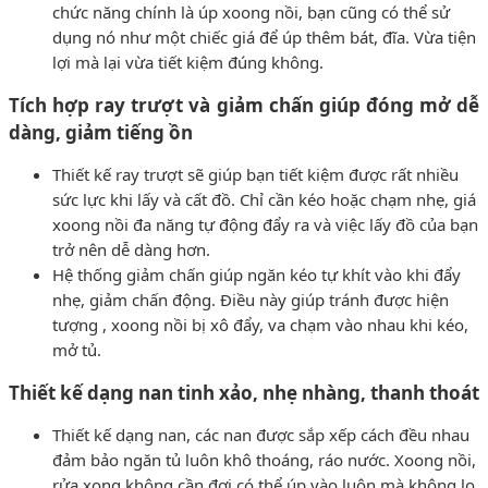
chức năng chính là úp xoong nồi, bạn cũng có thể sử
dụng nó như một chiếc giá để úp thêm bát, đĩa. Vừa tiện
lợi mà lại vừa tiết kiệm đúng không.
Tích hợp ray trượt và giảm chấn giúp đóng mở dễ
dàng, giảm tiếng ồn
Thiết kế ray trượt sẽ giúp bạn tiết kiệm được rất nhiều
sức lực khi lấy và cất đồ. Chỉ cần kéo hoặc chạm nhẹ, giá
xoong nồi đa năng tự động đẩy ra và việc lấy đồ của bạn
trở nên dễ dàng hơn.
Hệ thống giảm chấn giúp ngăn kéo tự khít vào khi đẩy
nhẹ, giảm chấn động. Điều này giúp tránh được hiện
tượng , xoong nồi bị xô đẩy, va chạm vào nhau khi kéo,
mở tủ.
Thiết kế dạng nan tinh xảo, nhẹ nhàng, thanh thoát
Thiết kế dạng nan, các nan được sắp xếp cách đều nhau
đảm bảo ngăn tủ luôn khô thoáng, ráo nước. Xoong nồi,
rửa xong không cần đợi có thể úp vào luôn mà không lo