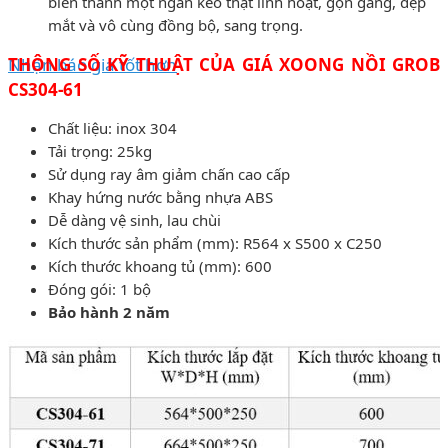
biến thành một ngăn kéo thật linh hoạt, gọn gàng, đẹp
mắt và vô cùng đồng bộ, sang trọng.
Nhận báo giá tốt hơn
THÔNG SỐ KỸ THUẬT CỦA GIÁ XOONG NỒI GROB
CS304-61
Chất liệu: inox 304
Tải trọng: 25kg
Sử dụng ray âm giảm chấn cao cấp
Khay hứng nước bằng nhựa ABS
Dễ dàng vệ sinh, lau chùi
Kích thước sản phẩm (mm): R564 x S500 x C250
Kích thước khoang tủ (mm): 600
Đóng gói: 1 bộ
Bảo hành 2 năm