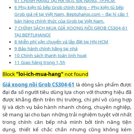
61 CHÍNH HÃNG TẠI HÀ NỘI, ĐÀ NẴNG, TP.HCM
6 Phụ kiện tủ bếp Grob chính hãng – Phụ kiện tủ bếp
Grob giá rẻ tại Việt Nam, Beptuhanoi.com – đại lý cấp 1
bán hàng chính thức của Grob tại Việt Nam.
7 CHÍNH SÁCH MUA GIÁ XOONG NỒI GROB CS304-61
TẠI BEPTUHANOI
8 Miễn phí vận chuyển và lắp đặt tại HN-HCM
9 Bảo hành chính hãng tại nhà
10 Chính sách thanh toán linh hoạt
11 Giao hàng trong 1,5h
Block
"loi-ich-mua-hang"
not found
Giá xoong nồi Grob CS304-61
là dòng sản phẩm được
đại đa số người tiêu dùng lựa chọn với thương hiệu đã
được khẳng định trên thị trường, chi phí vô cùng hợp
lý và dịch vụ bảo hành nhanh chóng, chuyên nghiệp,
sẽ mang lại cho bạn những trải nghiệm tuyệt vời nhất
trong chính căn bếp nhà mình bởi tính năng tiện
dụng, thiết kế chắc chắn nhưng cũng không kém