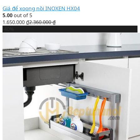
Giá để xoong nồi INOXEN HX04
5.00
out of 5
1.650.000
₫
2.360.000
₫
-40%