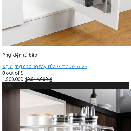
Phụ kiện tủ bếp
Kệ đựng chai lọ tẩy rửa Grob GHA-25
0
out of 5
1.500.000
₫
2.514.000
₫
-30%