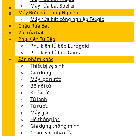
Máy rửa bát Spelier
Máy Rửa Bát Công Nghiệp
Máy rửa bát công nghiệp Texgio
Chậu Rửa Bát
Vòi rửa bát
Phụ Kiện Tủ Bếp
Phụ kiện tủ bếp Eurogold
Phụ kiện tủ bếp Garis
Sản phẩm khác
Thiết bị vệ sinh
Gia dụng
Máy lọc nước
Bộ nồi từ
Khóa từ
Tủ lạnh
Tủ rượu
Máy giặt
Hệ thống lọc
Gia dụng thông minh
Chăm sóc nhà cửa