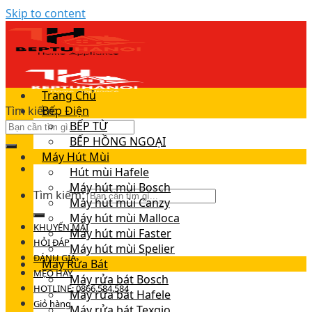
Skip to content
Trang Chủ
Tìm kiếm:
Bếp Điện
BẾP TỪ
BẾP HỒNG NGOẠI
Máy Hút Mùi
Hút mùi Hafele
Máy hút mùi Bosch
Tìm kiếm:
Máy hút mùi Canzy
Máy hút mùi Malloca
KHUYẾN MÃI
Máy hút mùi Faster
HỎI ĐÁP
Máy hút mùi Spelier
ĐÁNH GIÁ
Máy Rửa Bát
MẸO HAY
Máy rửa bát Bosch
HOTLINE: 0866.584.584
Máy rửa bát Hafele
Giỏ hàng
Máy rửa bát Texgio