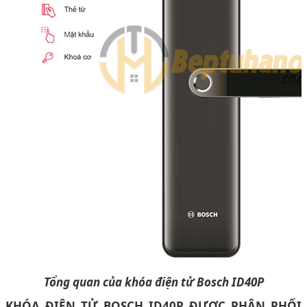
Tổng quan của khóa điện tử Bosch ID40P
KHÓA ĐIỆN TỬ BOSCH ID40P ĐƯỢC PHÂN PHỐI