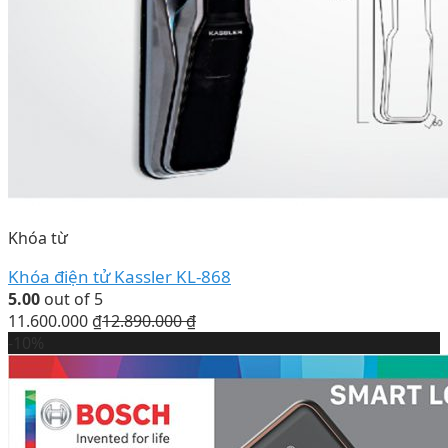
Khóa từ
Khóa điện tử Kassler KL-868
5.00
out of 5
11.600.000
₫
12.890.000
₫
-10%