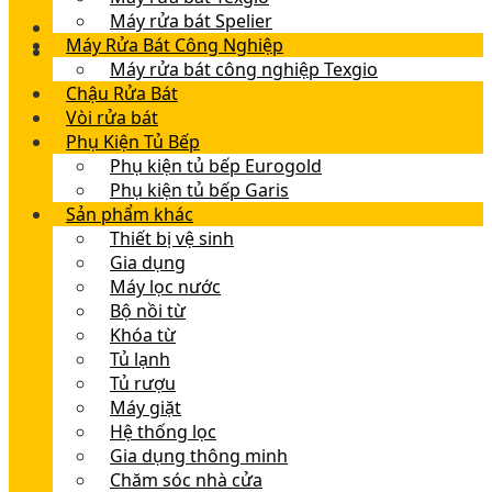
Máy rửa bát Spelier
Máy Rửa Bát Công Nghiệp
Máy rửa bát công nghiệp Texgio
Chậu Rửa Bát
Vòi rửa bát
Phụ Kiện Tủ Bếp
Phụ kiện tủ bếp Eurogold
Phụ kiện tủ bếp Garis
Sản phẩm khác
Thiết bị vệ sinh
Gia dụng
Máy lọc nước
Bộ nồi từ
Khóa từ
Tủ lạnh
Tủ rượu
Máy giặt
Hệ thống lọc
Gia dụng thông minh
Chăm sóc nhà cửa