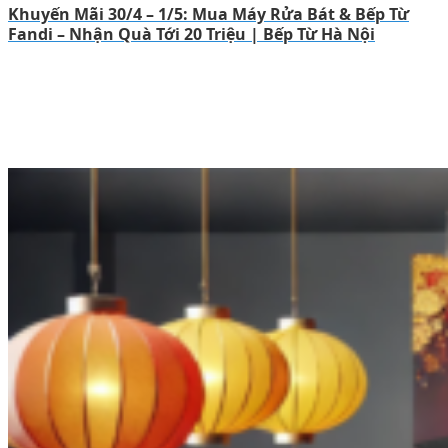
Khuyến Mãi 30/4 – 1/5: Mua Máy Rửa Bát & Bếp Từ
Fandi – Nhận Quà Tới 20 Triệu | Bếp Từ Hà Nội