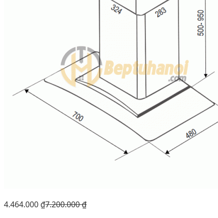
4.464.000
₫
7.200.000
₫