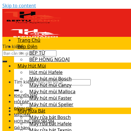
Skip to content
Trang Chủ
Tìm kiếm:
Bếp Điện
BẾP TỪ
BẾP HỒNG NGOẠI
Máy Hút Mùi
Hút mùi Hafele
Máy hút mùi Bosch
Tìm kiếm:
Máy hút mùi Canzy
Máy hút mùi Malloca
KHUYẾN MÃI
Máy hút mùi Faster
HỎI ĐÁP
Máy hút mùi Spelier
ĐÁNH GIÁ
Máy Rửa Bát
MẸO HAY
Máy rửa bát Bosch
HOTLINE: 0866.584.584
Máy rửa bát Hafele
Giỏ hàng
Máy rửa bát Texgio