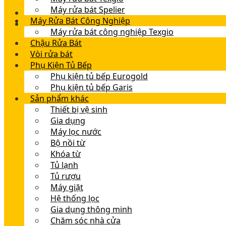
Máy rửa bát Spelier
Máy Rửa Bát Công Nghiệp
Máy rửa bát công nghiệp Texgio
Chậu Rửa Bát
Vòi rửa bát
Phụ Kiện Tủ Bếp
Phụ kiện tủ bếp Eurogold
Phụ kiện tủ bếp Garis
Sản phẩm khác
Thiết bị vệ sinh
Gia dụng
Máy lọc nước
Bộ nồi từ
Khóa từ
Tủ lạnh
Tủ rượu
Máy giặt
Hệ thống lọc
Gia dụng thông minh
Chăm sóc nhà cửa