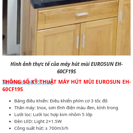
Hình ảnh thực tế của máy hút mùi EUROSUN EH-
60CF19S
Nhận báo giá tốt hơn
THÔNG SỐ KỸ THUẬT MÁY HÚT MÙI EUROSUN EH-
60CF19S
Bảng điều khiển: Điều khiển phím cơ 3 tốc độ
Thân máy: Inox, sơn tĩnh điện màu đen, kính trong
Lưới lọc: Lưới lọc hợp kim nhôm 5 lớp
Đèn LED: Light 2×1.5W
Công suất hút: ± 700m3/h