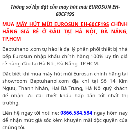
Thông số lắp đặt của máy hút mùi EUROSUN EH-
60CF19S
MUA
MÁY HÚT MÙI EUROSUN EH-60CF19S
CHÍNH
HÃNG GIÁ RẺ Ở ĐÂU TẠI HÀ NỘI, ĐÀ NẴNG,
TP.HCM
Beptuhanoi.com tự hào là đại lý phân phối thiết bị nhà
bếp Eurosun nhập khẩu chính hãng 100% uy tín giá
rẻ hàng đầu tại Hà Nội, Đà Nẵng, TP.HCM.
Đặc biệt khi mua máy hút mùi Eurosun chính hãng tại
showroom Beptuhanoi.com địa chỉ tại Số 14 Kim
Ngưu, Thanh Nhàn, Hai Bà Trưng, Hà Nội quý khách
để nhận ưu đãi chiết khấu hấp dẫn tốt nhất thị
trường.
Liên hệ ngay tới hotline:
0866.584.584
ngay hôm nay
để nhận mức giá sốc kèm khuyến mãi độc quyền của
chúng tôi.