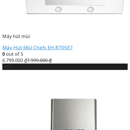
Máy hút mùi
Máy Hút Mùi Chefs EH-R705E7
0
out of 5
6.799.000
₫
7.999.000
₫
-40%