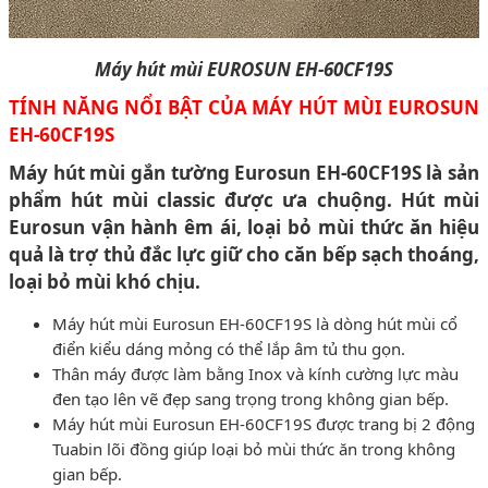
Máy hút mùi EUROSUN EH-60CF19S
TÍNH NĂNG NỔI BẬT CỦA MÁY HÚT MÙI EUROSUN
EH-60CF19S
Máy hút mùi gắn tường Eurosun EH-60CF19S là sản
phẩm hút mùi classic được ưa chuộng. Hút mùi
Eurosun vận hành êm ái, loại bỏ mùi thức ăn hiệu
quả là trợ thủ đắc lực giữ cho căn bếp sạch thoáng,
loại bỏ mùi khó chịu.
Máy hút mùi Eurosun EH-60CF19S
là dòng hút mùi cổ
điển kiểu dáng mỏng có thể lắp âm tủ thu gọn.
Thân máy được làm bằng Inox và kính cường lực màu
đen tạo lên vẽ đẹp sang trọng trong không gian bếp.
Máy hút mùi Eurosun EH-60CF19S được trang bị 2 động
Tuabin lõi đồng giúp loại bỏ mùi thức ăn trong không
gian bếp.