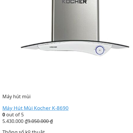
Máy hút mùi
Máy Hút Mùi Kocher K-8690
0
out of 5
5.430.000
₫
9.050.000
₫
Thông số kỹ thuật