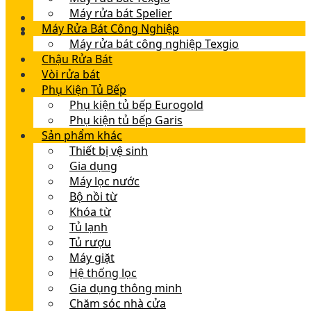
Máy rửa bát Spelier
Máy Rửa Bát Công Nghiệp
Máy rửa bát công nghiệp Texgio
Chậu Rửa Bát
Vòi rửa bát
Phụ Kiện Tủ Bếp
Phụ kiện tủ bếp Eurogold
Phụ kiện tủ bếp Garis
Sản phẩm khác
Thiết bị vệ sinh
Gia dụng
Máy lọc nước
Bộ nồi từ
Khóa từ
Tủ lạnh
Tủ rượu
Máy giặt
Hệ thống lọc
Gia dụng thông minh
Chăm sóc nhà cửa