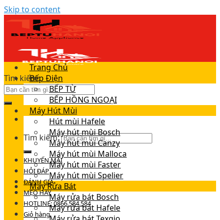
Skip to content
Trang Chủ
Tìm kiếm:
Bếp Điện
BẾP TỪ
BẾP HỒNG NGOẠI
Máy Hút Mùi
Hút mùi Hafele
Máy hút mùi Bosch
Tìm kiếm:
Máy hút mùi Canzy
Máy hút mùi Malloca
KHUYẾN MÃI
Máy hút mùi Faster
HỎI ĐÁP
Máy hút mùi Spelier
ĐÁNH GIÁ
Máy Rửa Bát
MẸO HAY
Máy rửa bát Bosch
HOTLINE: 0866.584.584
Máy rửa bát Hafele
Giỏ hàng
Máy rửa bát Texgio