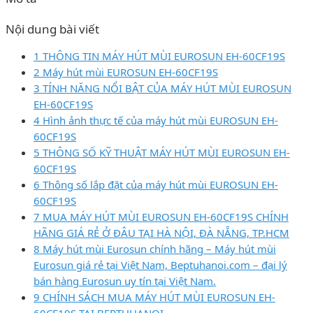
Nội dung bài viết
1 THÔNG TIN MÁY HÚT MÙI EUROSUN EH-60CF19S
2 Máy hút mùi EUROSUN EH-60CF19S
3 TÍNH NĂNG NỔI BẬT CỦA MÁY HÚT MÙI EUROSUN
EH-60CF19S
4 Hình ảnh thực tế của máy hút mùi EUROSUN EH-
60CF19S
5 THÔNG SỐ KỸ THUẬT MÁY HÚT MÙI EUROSUN EH-
60CF19S
6 Thông số lắp đặt của máy hút mùi EUROSUN EH-
60CF19S
7 MUA MÁY HÚT MÙI EUROSUN EH-60CF19S CHÍNH
HÃNG GIÁ RẺ Ở ĐÂU TẠI HÀ NỘI, ĐÀ NẴNG, TP.HCM
8 Máy hút mùi Eurosun chính hãng – Máy hút mùi
Eurosun giá rẻ tại Việt Nam, Beptuhanoi.com – đại lý
bán hàng Eurosun uy tín tại Việt Nam.
9 CHÍNH SÁCH MUA MÁY HÚT MÙI EUROSUN EH-
60CF19S TẠI BEPTUHANOI