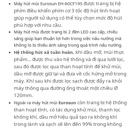
được trang bị hệ
Máy hút mùi Eurosun EH-60CF19S
phím điều khiển phím cơ 3 tốc độ hút linh hoạt
giúp người sử dụng có thể tùy chọn mức độ hút
phù hợp với nhu cầu.
Máy hút mùi được trang bị 2 đèn LED cao cấp, chiếu
sáng giúp bạn thuận lợi hơn trong việc nấu nướng mà
không lo bị thiếu ánh sáng trong quá trình nấu nướng.
, khi dầu mỡ, mùi thực
Hệ thống hút xả tuần hoàn
phẩm… được thu vào hệ thống và đi qua lưới lọc,
sau đó được lọc qua than hoạt tính để khử mùi,
dầu mỡ được giữ lại và đưa về cốc hứng mở trong
máy. Khí sau khi được lọc sạch được đẩy ra khỏi
máy thông qua đường ống thoát một chiều Ø
120mm.
còn trang bị hệ thống
Ngoài ra máy hút mùi
Eurosun
than hoạt tính, có tác dụng khử mùi, thanh lọc
không khí, dầu mở hiệu quả tạo ra không khí
trong lành và sạch sẽ lên đến 99% trong không