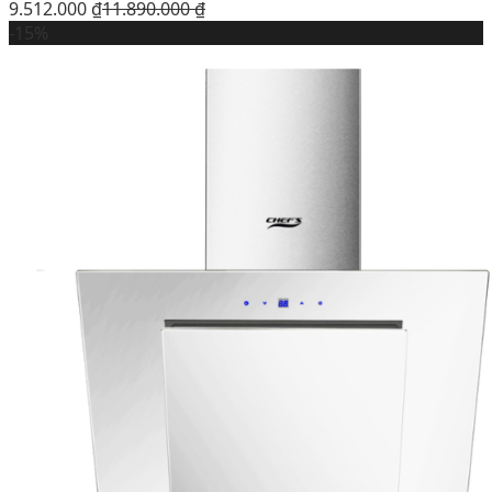
9.512.000
₫
11.890.000
₫
-15%