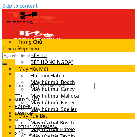
Skip to content
Trang Chủ
Tìm kiếm:
Bếp Điện
BẾP TỪ
BẾP HỒNG NGOẠI
Máy Hút Mùi
Hút mùi Hafele
Máy hút mùi Bosch
Tìm kiếm:
Máy hút mùi Canzy
Máy hút mùi Malloca
KHUYẾN MÃI
Máy hút mùi Faster
HỎI ĐÁP
Máy hút mùi Spelier
ĐÁNH GIÁ
Máy Rửa Bát
MẸO HAY
Máy rửa bát Bosch
HOTLINE: 0866.584.584
Máy rửa bát Hafele
Giỏ hàng
Máy rửa bát Texgio