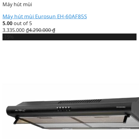
Máy hút mùi
Máy hút mùi Eurosun EH-60AF85S
5.00
out of 5
3.335.000
₫
4.290.000
₫
-19%