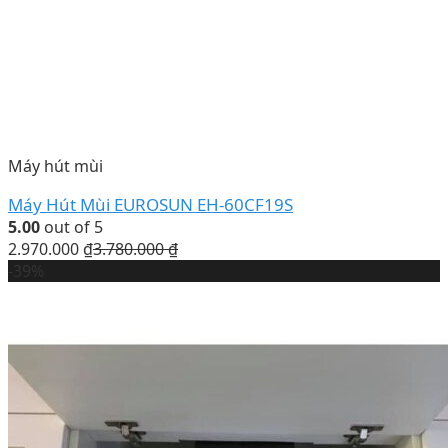
Máy hút mùi
Máy Hút Mùi EUROSUN EH-60CF19S
5.00
out of 5
2.970.000
₫
3.780.000
₫
-39%