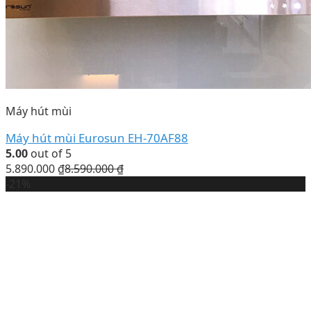
Máy hút mùi
Máy hút mùi Eurosun EH-70AF88
5.00
out of 5
5.890.000
₫
8.590.000
₫
-21%