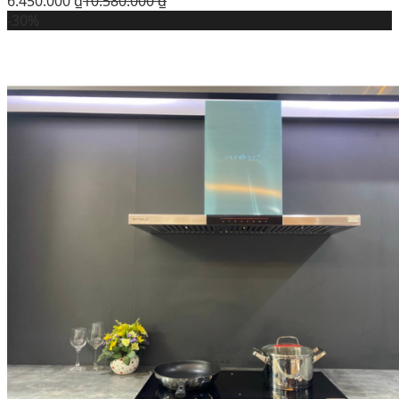
6.450.000
₫
10.580.000
₫
-30%