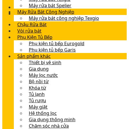
Máy rửa bát Spelier
Máy Rửa Bát Công Nghiệp
Máy rửa bát công nghiệp Texgio
Chậu Rửa Bát
Vòi rửa bát
Phụ Kiện Tủ Bếp
Phụ kiện tủ bếp Eurogold
Phụ kiện tủ bếp Garis
Sản phẩm khác
Thiết bị vệ sinh
Gia dụng
Máy lọc nước
Bộ nồi từ
Khóa từ
Tủ lạnh
Tủ rượu
Máy giặt
Hệ thống lọc
Gia dụng thông minh
Chăm sóc nhà cửa