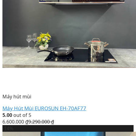
Máy hút mùi
Máy Hút Mùi EUROSUN EH-70AF77
5.00
out of 5
6.600.000
₫
9.290.000
₫
-14%