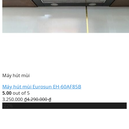
Máy hút mùi
Máy hút mùi Eurosun EH-60AF85B
5.00
out of 5
3.250.000
₫
4.290.000
₫
-22%