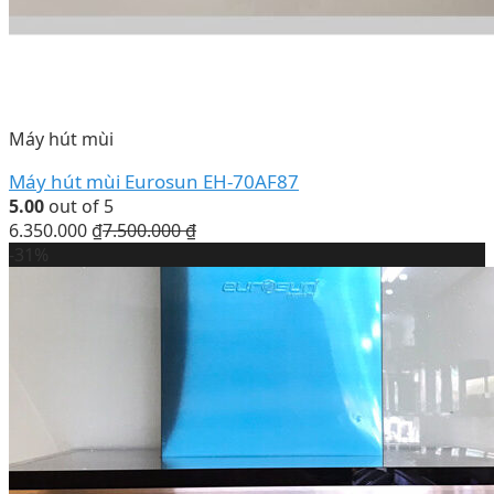
Máy hút mùi
Máy hút mùi Eurosun EH-70AF87
5.00
out of 5
6.350.000
₫
7.500.000
₫
-31%