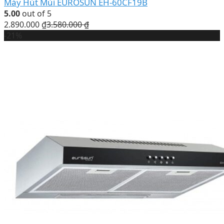
Máy Hút Mùi EUROSUN EH-60CF19B
5.00
out of 5
2.890.000
₫
3.580.000
₫
-21%