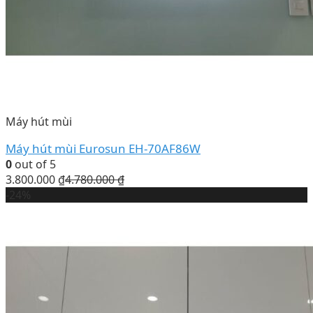
Máy hút mùi
Máy hút mùi Eurosun EH-70AF86W
0
out of 5
3.800.000
₫
4.780.000
₫
-24%