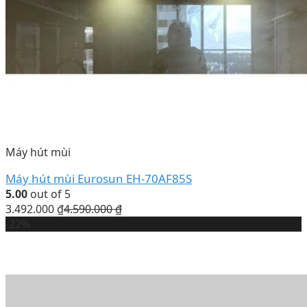
Máy hút mùi
Máy hút mùi Eurosun EH-70AF85S
5.00
out of 5
3.492.000
₫
4.590.000
₫
-22%