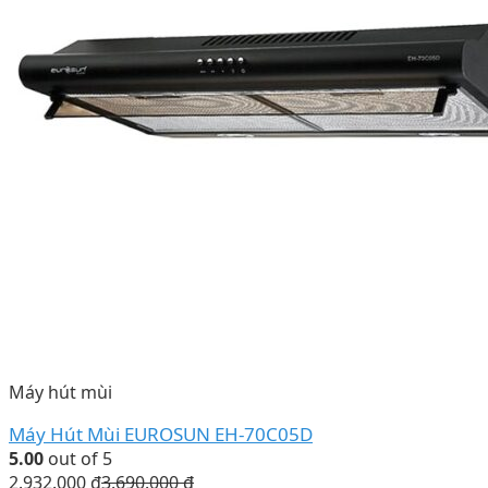
Máy hút mùi
Máy Hút Mùi EUROSUN EH-70C05D
5.00
out of 5
2.932.000
₫
3.690.000
₫