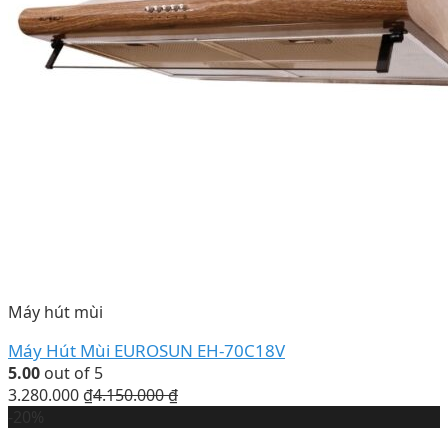
Máy hút mùi
Máy Hút Mùi EUROSUN EH-70C18V
5.00
out of 5
3.280.000
₫
4.150.000
₫
-20%