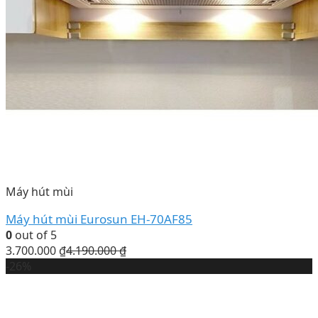
Máy hút mùi
Máy hút mùi Eurosun EH-70AF85
0
out of 5
3.700.000
₫
4.190.000
₫
-26%