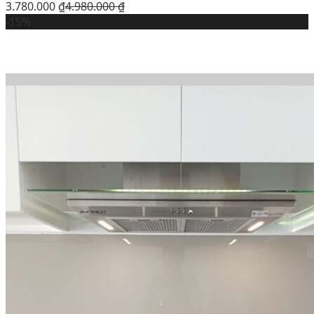
3.780.000
₫
4.980.000
₫
-15%