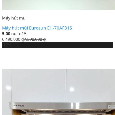
Máy hút mùi
Máy hút mùi Eurosun EH-70AF81S
5.00
out of 5
6.490.000
₫
7.590.000
₫
-12%