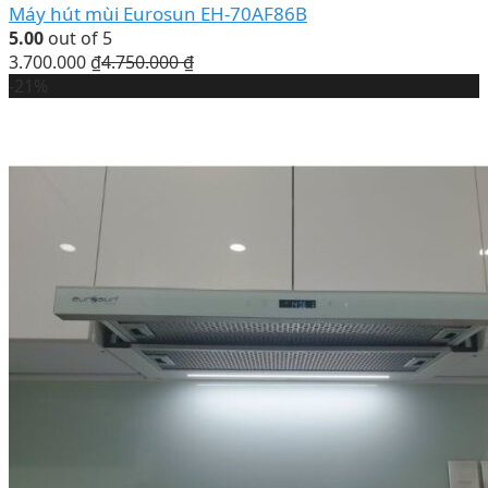
Máy hút mùi Eurosun EH-70AF86B
5.00
out of 5
3.700.000
₫
4.750.000
₫
-21%