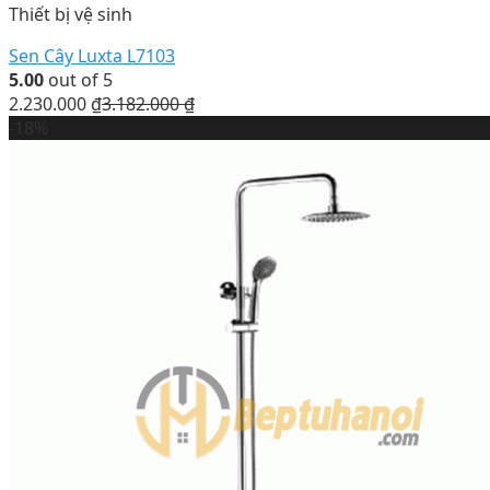
Thiết bị vệ sinh
Sen Cây Luxta L7103
5.00
out of 5
2.230.000
₫
3.182.000
₫
-18%