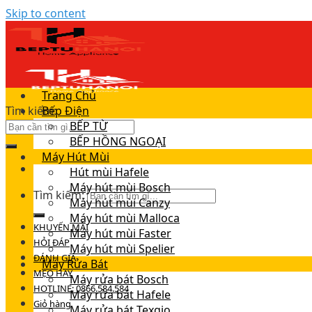
Skip to content
Trang Chủ
Tìm kiếm:
Bếp Điện
BẾP TỪ
BẾP HỒNG NGOẠI
Máy Hút Mùi
Hút mùi Hafele
Máy hút mùi Bosch
Tìm kiếm:
Máy hút mùi Canzy
Máy hút mùi Malloca
KHUYẾN MÃI
Máy hút mùi Faster
HỎI ĐÁP
Máy hút mùi Spelier
ĐÁNH GIÁ
Máy Rửa Bát
MẸO HAY
Máy rửa bát Bosch
HOTLINE: 0866.584.584
Máy rửa bát Hafele
Giỏ hàng
Máy rửa bát Texgio