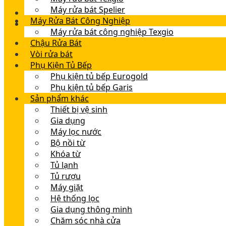
Máy rửa bát Spelier
Máy Rửa Bát Công Nghiệp
Máy rửa bát công nghiệp Texgio
Chậu Rửa Bát
Vòi rửa bát
Phụ Kiện Tủ Bếp
Phụ kiện tủ bếp Eurogold
Phụ kiện tủ bếp Garis
Sản phẩm khác
Thiết bị vệ sinh
Gia dụng
Máy lọc nước
Bộ nồi từ
Khóa từ
Tủ lạnh
Tủ rượu
Máy giặt
Hệ thống lọc
Gia dụng thông minh
Chăm sóc nhà cửa