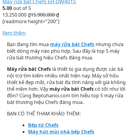
Máy rửa bát Chefs EH-DW401S
5.00
out of 5
13.250.000
₫
15.900.000
₫
[readmore height="200"]
Xem thêm
Bạn đang tìm mua
máy rửa bát Chefs
nhưng chưa
biết dòng máy nào phù hợp. Sau đây là top 5 máy
rửa bát thương hiệu Chefs đáng mua.
Máy rửa bát Chefs
là thiết bị gia dụng được các bà
nội trợ tìm kiếm nhiều nhất hiện nay. Máy sở hữu
thiết kế đẹp mắt, rửa bát đa tính năng với giá không
thể mềm hơn. Vậy
máy rửa bát Chefs
có tốt như lời
đồn? Cùng Beptuhanoi.com tìm hiểu top 5 máy rửa
bát thương hiệu Chefs đáng mua.
BẠN CÓ THỂ THAM KHẢO THÊM:
Bếp từ Chefs
Máy hút mùi nhà bếp Chefs