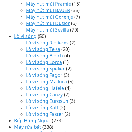
Máy hút mùi Pramie
(16)
Máy hút mùi BAUER
(35)
Máy hút mùi Gorenje
(7)
Máy hút mùi Dusler
(6)
Máy hút mùi Sevilla
(79)
Lò vi sóng
(50)
Lò vi sóng Rosieres
(2)
Lò vi sóng TeKa
(20)
Lò vi sóng Bosch
(4)
Lò vi sóng Lorca
(1)
Lò vi sóng Spelier
(2)
Lò vi sóng Fagor
(3)
Lò vi sóng Malloca
(5)
Lò vi sóng Hafele
(4)
Lò vi sóng Canzy
(2)
Lò vi sóng Eurosun
(3)
Lò vi sóng Kaff
(2)
Lò vi sóng Faster
(2)
Bếp Hồng Ngoại
(273)
Máy rửa bát
(338)