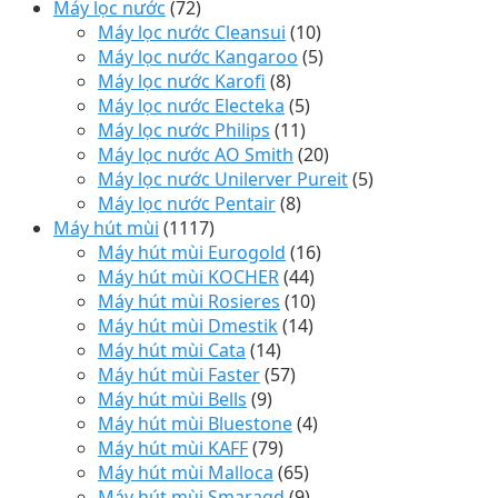
Máy lọc nước
(72)
Máy lọc nước Cleansui
(10)
Máy lọc nước Kangaroo
(5)
Máy lọc nước Karofi
(8)
Máy lọc nước Electeka
(5)
Máy lọc nước Philips
(11)
Máy lọc nước AO Smith
(20)
Máy lọc nước Unilerver Pureit
(5)
Máy lọc nước Pentair
(8)
Máy hút mùi
(1117)
Máy hút mùi Eurogold
(16)
Máy hút mùi KOCHER
(44)
Máy hút mùi Rosieres
(10)
Máy hút mùi Dmestik
(14)
Máy hút mùi Cata
(14)
Máy hút mùi Faster
(57)
Máy hút mùi Bells
(9)
Máy hút mùi Bluestone
(4)
Máy hút mùi KAFF
(79)
Máy hút mùi Malloca
(65)
Máy hút mùi Smaragd
(9)