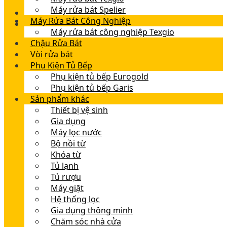
Máy rửa bát Spelier
Máy Rửa Bát Công Nghiệp
Máy rửa bát công nghiệp Texgio
Chậu Rửa Bát
Vòi rửa bát
Phụ Kiện Tủ Bếp
Phụ kiện tủ bếp Eurogold
Phụ kiện tủ bếp Garis
Sản phẩm khác
Thiết bị vệ sinh
Gia dụng
Máy lọc nước
Bộ nồi từ
Khóa từ
Tủ lạnh
Tủ rượu
Máy giặt
Hệ thống lọc
Gia dụng thông minh
Chăm sóc nhà cửa