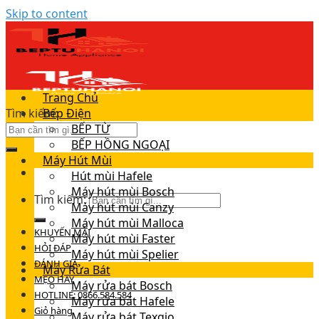
Skip to content
Trang Chủ
Tìm kiếm:
Bếp Điện
BẾP TỪ
BẾP HỒNG NGOẠI
Máy Hút Mùi
Hút mùi Hafele
Máy hút mùi Bosch
Tìm kiếm:
Máy hút mùi Canzy
Máy hút mùi Malloca
KHUYẾN MÃI
Máy hút mùi Faster
HỎI ĐÁP
Máy hút mùi Spelier
ĐÁNH GIÁ
Máy Rửa Bát
MẸO HAY
Máy rửa bát Bosch
HOTLINE: 0866.584.584
Máy rửa bát Hafele
Giỏ hàng
Máy rửa bát Texgio