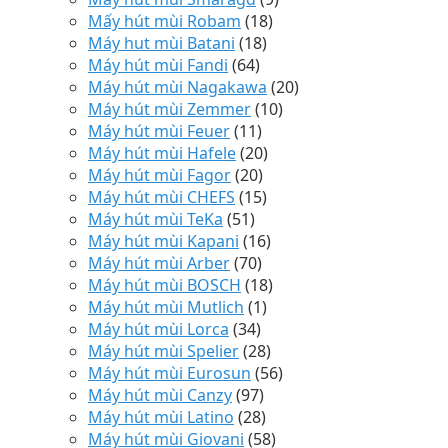
Mấy hút mùi Robam
(18)
Máy hut mùi Batani
(18)
Máy hút mùi Fandi
(64)
Máy hút mùi Nagakawa
(20)
Máy hút mùi Zemmer
(10)
Máy hút mùi Feuer
(11)
Máy hút mùi Hafele
(20)
Máy hút mùi Fagor
(20)
Máy hút mùi CHEFS
(15)
Máy hút mùi TeKa
(51)
Máy hút mùi Kapani
(16)
Máy hút mùi Arber
(70)
Máy hút mùi BOSCH
(18)
Máy hút mùi Mutlich
(1)
Máy hút mùi Lorca
(34)
Máy hút mùi Spelier
(28)
Máy hút mùi Eurosun
(56)
Máy hút mùi Canzy
(97)
Máy hút mùi Latino
(28)
Máy hút mùi Giovani
(58)