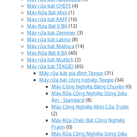
Máy rửa bát CHEFS
(4)
Máy Rửa Bát Mini
(1)
Máy rửa bát KAFF
(16)
Máy Rửa Bát 6 Bộ
(12)
Máy rửa bát Zemmer
(3)
Máy rửa bát Latino
(8)
Máy rửa bát Malloca
(14)
Máy Rửa Bát 8 Bộ
(40)
Máy rửa bát Mutlich
(2)
Máy rửa bát TEXGIO
(65)
Máy rửa bát gia đình Texgio
(31)
Máy rửa bát công nghiệp Texgio
(34)
Máy Công Nghiệp Băng Chuyền
(0)
Máy Rửa Công Nghiệp Sóng Siêu
Âm - Standard
(8)
Máy Công Nghiệp Mini Cửa Trước
(2)
Máy Rửa Chén Bát Công Nghiệp
Praim
(0)
Máy Rửa Công Nghiệp Sóng Siêu