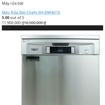
Máy rửa bát
Máy Rửa Bát Chefs EH-DW401E
5.00
out of 5
11.900.000
₫
16.500.000
₫
-25%