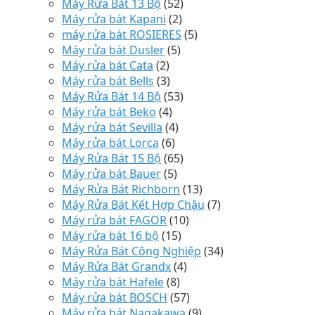
Máy Rửa Bát 13 Bộ
(52)
Máy rửa bát Kapani
(2)
máy rửa bát ROSIERES
(5)
Máy rửa bát Dusler
(5)
Máy rửa bát Cata
(2)
Máy rửa bát Bells
(3)
Máy Rửa Bát 14 Bộ
(53)
Máy rửa bát Beko
(4)
Máy rửa bát Sevilla
(4)
Máy rửa bát Lorca
(6)
Máy Rửa Bát 15 Bộ
(65)
Máy rửa bát Bauer
(5)
Máy Rửa Bát Richborn
(13)
Máy Rửa Bát Kết Hợp Chậu
(7)
Máy rửa bát FAGOR
(10)
Máy rửa bát 16 bộ
(15)
Máy Rửa Bát Công Nghiệp
(34)
Máy Rửa Bát Grandx
(4)
Máy rửa bát Hafele
(8)
Máy rửa bát BOSCH
(57)
Máy rửa bát Nagakawa
(9)