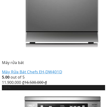
Máy rửa bát
Máy Rửa Bát Chefs EH-DW401D
5.00
out of 5
11.900.000
₫
16.500.000
₫
-28%