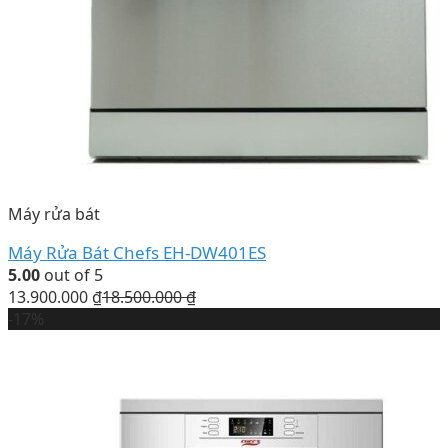
Máy rửa bát
Máy Rửa Bát Chefs EH-DW401ES
5.00
out of 5
13.900.000
₫
18.500.000
₫
-17%