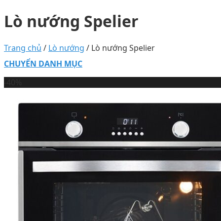
Lò nướng Spelier
Trang chủ
/
Lò nướng
/
Lò nướng Spelier
CHUYỂN DANH MỤC
-40%