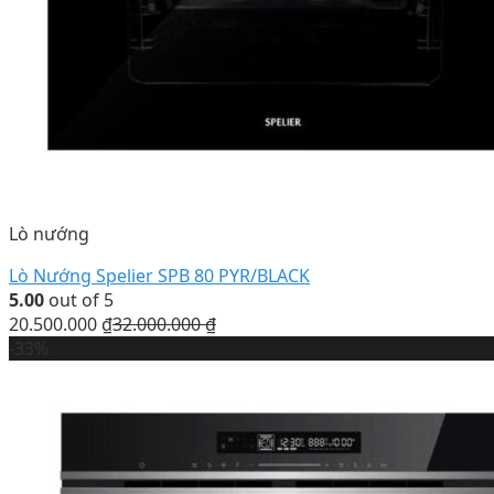
Lò nướng
Lò Nướng Spelier SPB 80 PYR/BLACK
5.00
out of 5
20.500.000
₫
32.000.000
₫
-33%