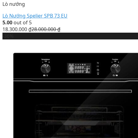
Lò nướng
Lò Nướng Spelier SPB 73 EU
5.00
out of 5
18.300.000
₫
28.000.000
₫
-36%