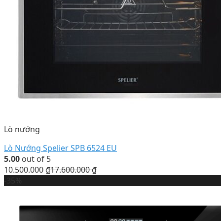
Lò nướng
Lò Nướng Spelier SPB 6524 EU
5.00
out of 5
10.500.000
₫
17.600.000
₫
-35%