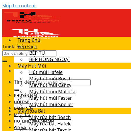
Skip to content
Trang Chủ
Tìm kiếm:
Bếp Điện
BẾP TỪ
BẾP HỒNG NGOẠI
Máy Hút Mùi
Hút mùi Hafele
Máy hút mùi Bosch
Tìm kiếm:
Máy hút mùi Canzy
Máy hút mùi Malloca
KHUYẾN MÃI
Máy hút mùi Faster
HỎI ĐÁP
Máy hút mùi Spelier
ĐÁNH GIÁ
Máy Rửa Bát
MẸO HAY
Máy rửa bát Bosch
HOTLINE: 0866.584.584
Máy rửa bát Hafele
Giỏ hàng
Máy rửa bát Texgio