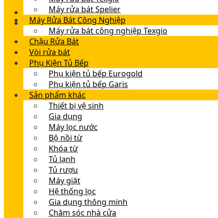
Máy rửa bát Spelier
Máy Rửa Bát Công Nghiệp
Máy rửa bát công nghiệp Texgio
Chậu Rửa Bát
Vòi rửa bát
Phụ Kiện Tủ Bếp
Phụ kiện tủ bếp Eurogold
Phụ kiện tủ bếp Garis
Sản phẩm khác
Thiết bị vệ sinh
Gia dụng
Máy lọc nước
Bộ nồi từ
Khóa từ
Tủ lạnh
Tủ rượu
Máy giặt
Hệ thống lọc
Gia dụng thông minh
Chăm sóc nhà cửa