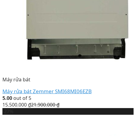
Máy rửa bát
Máy rửa bát Zemmer SMI68MI06EZB
5.00
out of 5
15.500.000
₫
21.900.000
₫
-27%