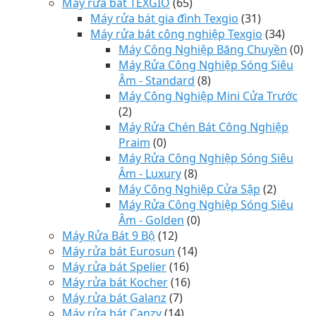
Máy rửa bát TEXGIO
(65)
Máy rửa bát gia đình Texgio
(31)
Máy rửa bát công nghiệp Texgio
(34)
Máy Công Nghiệp Băng Chuyền
(0)
Máy Rửa Công Nghiệp Sóng Siêu
Âm - Standard
(8)
Máy Công Nghiệp Mini Cửa Trước
(2)
Máy Rửa Chén Bát Công Nghiệp
Praim
(0)
Máy Rửa Công Nghiệp Sóng Siêu
Âm - Luxury
(8)
Máy Công Nghiệp Cửa Sập
(2)
Máy Rửa Công Nghiệp Sóng Siêu
Âm - Golden
(0)
Máy Rửa Bát 9 Bộ
(12)
Máy rửa bát Eurosun
(14)
Máy rửa bát Spelier
(16)
Máy rửa bát Kocher
(16)
Máy rửa bát Galanz
(7)
Máy rửa bát Canzy
(14)