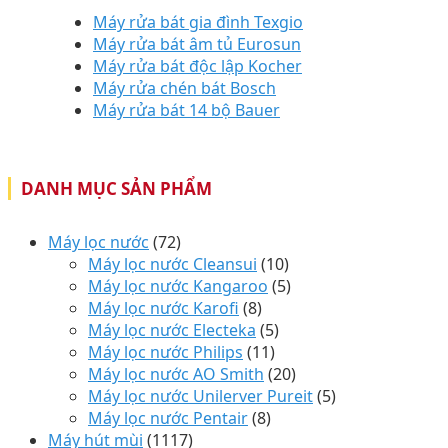
Máy rửa bát gia đình Texgio
Máy rửa bát âm tủ Eurosun
Máy rửa bát độc lập Kocher
Máy rửa chén bát Bosch
Máy rửa bát 14 bộ Bauer
DANH MỤC SẢN PHẨM
Máy lọc nước
(72)
Máy lọc nước Cleansui
(10)
Máy lọc nước Kangaroo
(5)
Máy lọc nước Karofi
(8)
Máy lọc nước Electeka
(5)
Máy lọc nước Philips
(11)
Máy lọc nước AO Smith
(20)
Máy lọc nước Unilerver Pureit
(5)
Máy lọc nước Pentair
(8)
Máy hút mùi
(1117)