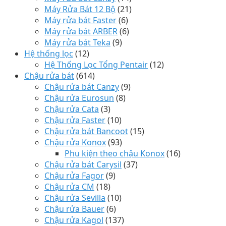
Máy Rửa Bát 12 Bộ
(21)
Máy rửa bát Faster
(6)
Máy rửa bát ARBER
(6)
Máy rửa bát Teka
(9)
Hệ thống lọc
(12)
Hệ Thống Lọc Tổng Pentair
(12)
Chậu rửa bát
(614)
Chậu rửa bát Canzy
(9)
Chậu rửa Eurosun
(8)
Chậu rửa Cata
(3)
Chậu rửa Faster
(10)
Chậu rửa bát Bancoot
(15)
Chậu rửa Konox
(93)
Phụ kiện theo chậu Konox
(16)
Chậu rửa bát Carysil
(37)
Chậu rửa Fagor
(9)
Chậu rửa CM
(18)
Chậu rửa Sevilla
(10)
Chậu rửa Bauer
(6)
Chậu rửa Kagol
(137)