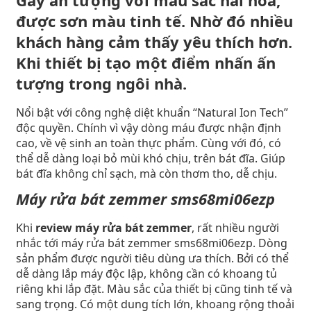
được sơn màu tinh tế. Nhờ đó nhiều
khách hàng cảm thấy yêu thích hơn.
Khi thiết bị tạo một điểm nhấn ấn
tượng trong ngôi nhà.
Nổi bật với công nghệ diệt khuẩn “Natural Ion Tech”
độc quyền. Chính vì vậy dòng máu được nhận định
cao, về vệ sinh an toàn thực phẩm. Cùng với đó, có
thể dễ dàng loại bỏ mùi khó chịu, trên bát đĩa. Giúp
bát đĩa không chỉ sạch, mà còn thơm tho, dễ chịu.
Máy rửa bát zemmer sms68mi06ezp
Khi
review máy rửa bát zemmer
, rất nhiều người
nhắc tới máy rửa bát zemmer sms68mi06ezp. Dòng
sản phẩm được người tiêu dùng ưa thích. Bởi có thể
dễ dàng lắp máy độc lập, không cần có khoang tủ
riêng khi lắp đặt. Màu sắc của thiết bị cũng tinh tế và
sang trọng. Có một dung tích lớn, khoang rộng thoải