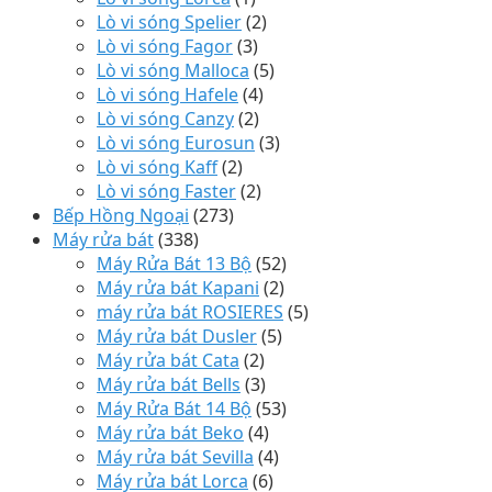
Lò vi sóng Spelier
(2)
Lò vi sóng Fagor
(3)
Lò vi sóng Malloca
(5)
Lò vi sóng Hafele
(4)
Lò vi sóng Canzy
(2)
Lò vi sóng Eurosun
(3)
Lò vi sóng Kaff
(2)
Lò vi sóng Faster
(2)
Bếp Hồng Ngoại
(273)
Máy rửa bát
(338)
Máy Rửa Bát 13 Bộ
(52)
Máy rửa bát Kapani
(2)
máy rửa bát ROSIERES
(5)
Máy rửa bát Dusler
(5)
Máy rửa bát Cata
(2)
Máy rửa bát Bells
(3)
Máy Rửa Bát 14 Bộ
(53)
Máy rửa bát Beko
(4)
Máy rửa bát Sevilla
(4)
Máy rửa bát Lorca
(6)