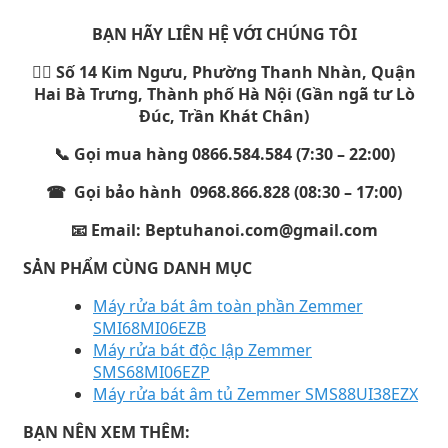
BẠN HÃY LIÊN HỆ VỚI CHÚNG TÔI
🏳️‍🌈 Số 14 Kim Ngưu, Phường Thanh Nhàn, Quận
Hai Bà Trưng, Thành phố Hà Nội (Gần ngã tư Lò
Đúc, Trần Khát Chân)
📞 Gọi mua hàng 0866.584.584 (7:30 – 22:00)
☎ Gọi bảo hành 0968.866.828 (08:30 – 17:00)
📧 Email: Beptuhanoi.com@gmail.com
SẢN PHẨM CÙNG DANH MỤC
Máy rửa bát âm toàn phần Zemmer
SMI68MI06EZB
Máy rửa bát độc lập Zemmer
SMS68MI06EZP
Máy rửa bát âm tủ Zemmer SMS88UI38EZX
BẠN NÊN XEM THÊM: