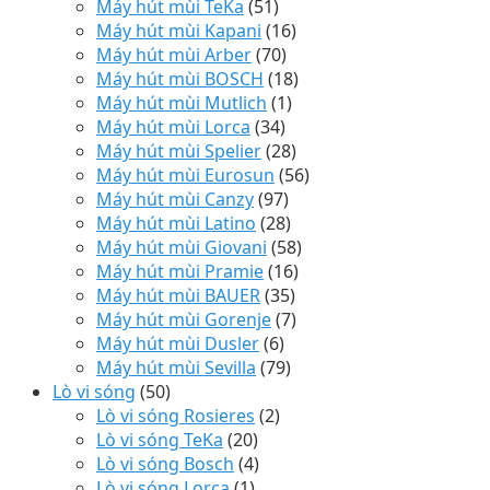
Máy hút mùi TeKa
(51)
Máy hút mùi Kapani
(16)
Máy hút mùi Arber
(70)
Máy hút mùi BOSCH
(18)
Máy hút mùi Mutlich
(1)
Máy hút mùi Lorca
(34)
Máy hút mùi Spelier
(28)
Máy hút mùi Eurosun
(56)
Máy hút mùi Canzy
(97)
Máy hút mùi Latino
(28)
Máy hút mùi Giovani
(58)
Máy hút mùi Pramie
(16)
Máy hút mùi BAUER
(35)
Máy hút mùi Gorenje
(7)
Máy hút mùi Dusler
(6)
Máy hút mùi Sevilla
(79)
Lò vi sóng
(50)
Lò vi sóng Rosieres
(2)
Lò vi sóng TeKa
(20)
Lò vi sóng Bosch
(4)
Lò vi sóng Lorca
(1)