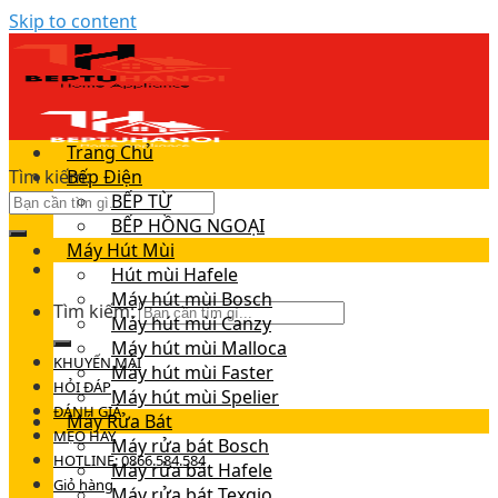
Skip to content
Trang Chủ
Tìm kiếm:
Bếp Điện
BẾP TỪ
BẾP HỒNG NGOẠI
Máy Hút Mùi
Hút mùi Hafele
Máy hút mùi Bosch
Tìm kiếm:
Máy hút mùi Canzy
Máy hút mùi Malloca
KHUYẾN MÃI
Máy hút mùi Faster
HỎI ĐÁP
Máy hút mùi Spelier
ĐÁNH GIÁ
Máy Rửa Bát
MẸO HAY
Máy rửa bát Bosch
HOTLINE: 0866.584.584
Máy rửa bát Hafele
Giỏ hàng
Máy rửa bát Texgio