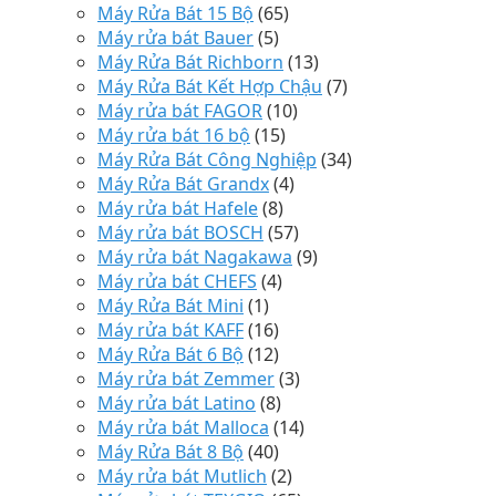
Máy Rửa Bát 15 Bộ
(65)
Máy rửa bát Bauer
(5)
Máy Rửa Bát Richborn
(13)
Máy Rửa Bát Kết Hợp Chậu
(7)
Máy rửa bát FAGOR
(10)
Máy rửa bát 16 bộ
(15)
Máy Rửa Bát Công Nghiệp
(34)
Máy Rửa Bát Grandx
(4)
Máy rửa bát Hafele
(8)
Máy rửa bát BOSCH
(57)
Máy rửa bát Nagakawa
(9)
Máy rửa bát CHEFS
(4)
Máy Rửa Bát Mini
(1)
Máy rửa bát KAFF
(16)
Máy Rửa Bát 6 Bộ
(12)
Máy rửa bát Zemmer
(3)
Máy rửa bát Latino
(8)
Máy rửa bát Malloca
(14)
Máy Rửa Bát 8 Bộ
(40)
Máy rửa bát Mutlich
(2)