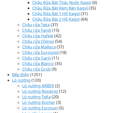
Chậu Rửa Bát Thác Nước Kagol
(6)
Chậu Rửa Bát Kèm Bàn Kagol
(35)
Chậu Rửa Bát 1 Hố Kagol
(31)
Chậu Rửa Bát 2 Hố Kagol
(64)
Chậu rửa Teka
(37)
Chậu rửa Fandi
(15)
Chậu rửa Hafele
(42)
Chậu rửa Chinox
(54)
Chậu rửa Malloca
(37)
Chậu rửa Eurogold
(18)
Chậu rửa Garis
(11)
Chậu rửa Blanco
(35)
Chậu rửa Grob
(9)
Bếp Điện
(1251)
Lò nướng
(120)
Lò nướng ARBER
(2)
Lò nướng Rosieres
(12)
Lò nướng TeKa
(20)
Lò nướng Kocher
(3)
Lò nướng Eurosun
(5)