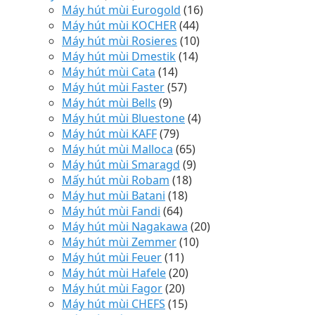
Máy hút mùi Eurogold
(16)
Máy hút mùi KOCHER
(44)
Máy hút mùi Rosieres
(10)
Máy hút mùi Dmestik
(14)
Máy hút mùi Cata
(14)
Máy hút mùi Faster
(57)
Máy hút mùi Bells
(9)
Máy hút mùi Bluestone
(4)
Máy hút mùi KAFF
(79)
Máy hút mùi Malloca
(65)
Máy hút mùi Smaragd
(9)
Mấy hút mùi Robam
(18)
Máy hut mùi Batani
(18)
Máy hút mùi Fandi
(64)
Máy hút mùi Nagakawa
(20)
Máy hút mùi Zemmer
(10)
Máy hút mùi Feuer
(11)
Máy hút mùi Hafele
(20)
Máy hút mùi Fagor
(20)
Máy hút mùi CHEFS
(15)