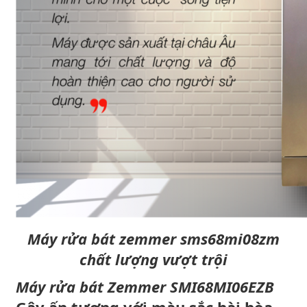
Máy rửa bát zemmer sms68mi08zm
chất lượng vượt trội
Máy rửa bát Zemmer SMI68MI06EZB
Gây ấn tượng với màu sắc hài hòa,