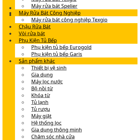
Máy rửa bát Spelier
Máy Rửa Bát Công Nghiệp
Máy rửa bát công nghiệp Texgio
Chậu Rửa Bát
Vòi rửa bát
Phụ Kiện Tủ Bếp
Phụ kiện tủ bếp Eurogold
Phụ kiện tủ bếp Garis
Sản phẩm khác
Thiết bị vệ sinh
Gia dụng
Máy lọc nước
Bộ nồi từ
Khóa từ
Tủ lạnh
Tủ rượu
Máy giặt
Hệ thống lọc
Gia dụng thông minh
Chăm sóc nhà cửa