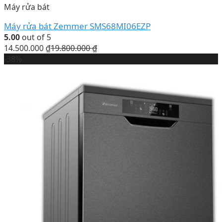
Máy rửa bát
Máy rửa bát Zemmer SMS68MI06EZP
5.00
out of 5
14.500.000
₫
19.800.000
₫
-38%