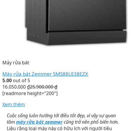
Máy rửa bát
Máy rửa bát Zemmer SMS88UI38EZX
5.00
out of 5
16.050.000
₫
25.900.000
₫
[readmore height="200"]
Xem thêm
Cuộc sống luôn hướng tới điều tốt đẹp, vì vậy sự quan
tâm
máy rửa bát zemmer
cũng trở nên phổ biến hơn.
Liệu rằng loại máy này có hữu ích với người tiêu