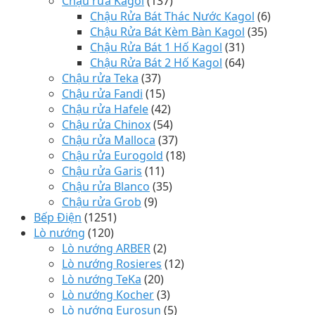
Chậu rửa Kagol
(137)
Chậu Rửa Bát Thác Nước Kagol
(6)
Chậu Rửa Bát Kèm Bàn Kagol
(35)
Chậu Rửa Bát 1 Hố Kagol
(31)
Chậu Rửa Bát 2 Hố Kagol
(64)
Chậu rửa Teka
(37)
Chậu rửa Fandi
(15)
Chậu rửa Hafele
(42)
Chậu rửa Chinox
(54)
Chậu rửa Malloca
(37)
Chậu rửa Eurogold
(18)
Chậu rửa Garis
(11)
Chậu rửa Blanco
(35)
Chậu rửa Grob
(9)
Bếp Điện
(1251)
Lò nướng
(120)
Lò nướng ARBER
(2)
Lò nướng Rosieres
(12)
Lò nướng TeKa
(20)
Lò nướng Kocher
(3)
Lò nướng Eurosun
(5)