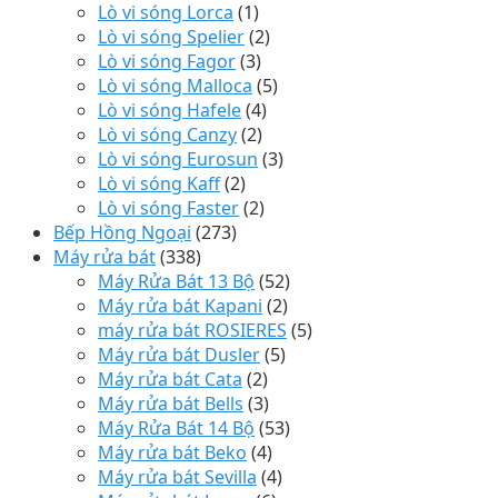
Lò vi sóng Lorca
(1)
Lò vi sóng Spelier
(2)
Lò vi sóng Fagor
(3)
Lò vi sóng Malloca
(5)
Lò vi sóng Hafele
(4)
Lò vi sóng Canzy
(2)
Lò vi sóng Eurosun
(3)
Lò vi sóng Kaff
(2)
Lò vi sóng Faster
(2)
Bếp Hồng Ngoại
(273)
Máy rửa bát
(338)
Máy Rửa Bát 13 Bộ
(52)
Máy rửa bát Kapani
(2)
máy rửa bát ROSIERES
(5)
Máy rửa bát Dusler
(5)
Máy rửa bát Cata
(2)
Máy rửa bát Bells
(3)
Máy Rửa Bát 14 Bộ
(53)
Máy rửa bát Beko
(4)
Máy rửa bát Sevilla
(4)