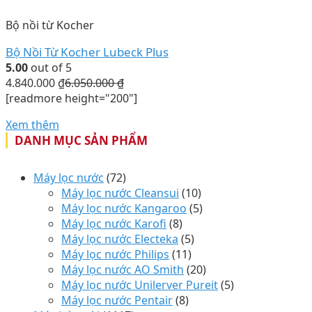
Bộ nồi từ Kocher
Bộ Nồi Từ Kocher Lubeck Plus
5.00
out of 5
4.840.000
₫
6.050.000
₫
[readmore height="200"]
Xem thêm
DANH MỤC SẢN PHẨM
Máy lọc nước
(72)
Máy lọc nước Cleansui
(10)
Máy lọc nước Kangaroo
(5)
Máy lọc nước Karofi
(8)
Máy lọc nước Electeka
(5)
Máy lọc nước Philips
(11)
Máy lọc nước AO Smith
(20)
Máy lọc nước Unilerver Pureit
(5)
Máy lọc nước Pentair
(8)