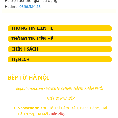
Hỗ trợ suốt thời gian sử dụng.
Hotline:
0866.584.584
THÔNG TIN LIÊN HỆ
THÔNG TIN LIÊN HỆ
CHÍNH SÁCH
TIỆN ÍCH
BẾP TỪ HÀ NỘI
Beptuhanoi.com - WEBSITE CHÍNH HÃNG PHÂN PHỐI
THIẾT BỊ NHÀ BẾP
Showroom:
Khu Đô Thị Đầm Trấu, Bạch Đằng, Hai
Bà Trưng, Hà Nội
(Bản đồ)