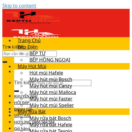
Skip to content
Trang Chủ
Tìm kiếm:
Bếp Điện
BẾP TỪ
BẾP HỒNG NGOẠI
Máy Hút Mùi
Hút mùi Hafele
Máy hút mùi Bosch
Tìm kiếm:
Máy hút mùi Canzy
Máy hút mùi Malloca
KHUYẾN MÃI
Máy hút mùi Faster
HỎI ĐÁP
Máy hút mùi Spelier
ĐÁNH GIÁ
Máy Rửa Bát
MẸO HAY
Máy rửa bát Bosch
HOTLINE: 0866.584.584
Máy rửa bát Hafele
Giỏ hàng
Máy rửa bát Texgio