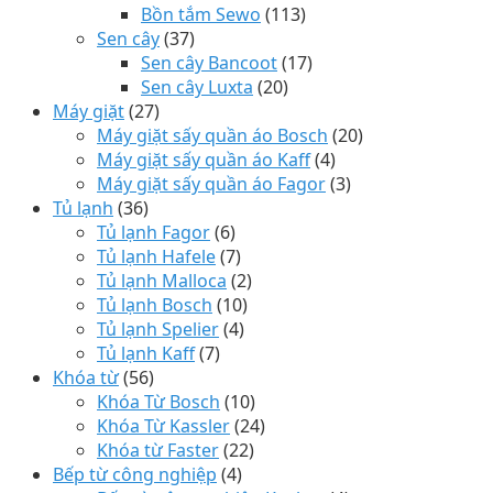
Bồn tắm Sewo
(113)
Sen cây
(37)
Sen cây Bancoot
(17)
Sen cây Luxta
(20)
Máy giặt
(27)
Máy giặt sấy quần áo Bosch
(20)
Máy giặt sấy quần áo Kaff
(4)
Máy giặt sấy quần áo Fagor
(3)
Tủ lạnh
(36)
Tủ lạnh Fagor
(6)
Tủ lạnh Hafele
(7)
Tủ lạnh Malloca
(2)
Tủ lạnh Bosch
(10)
Tủ lạnh Spelier
(4)
Tủ lạnh Kaff
(7)
Khóa từ
(56)
Khóa Từ Bosch
(10)
Khóa Từ Kassler
(24)
Khóa từ Faster
(22)
Bếp từ công nghiệp
(4)