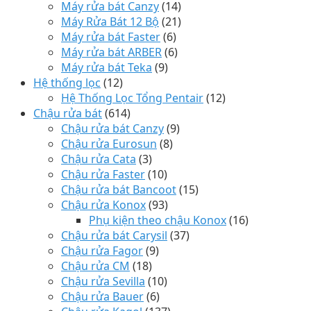
Máy rửa bát Canzy
(14)
Máy Rửa Bát 12 Bộ
(21)
Máy rửa bát Faster
(6)
Máy rửa bát ARBER
(6)
Máy rửa bát Teka
(9)
Hệ thống lọc
(12)
Hệ Thống Lọc Tổng Pentair
(12)
Chậu rửa bát
(614)
Chậu rửa bát Canzy
(9)
Chậu rửa Eurosun
(8)
Chậu rửa Cata
(3)
Chậu rửa Faster
(10)
Chậu rửa bát Bancoot
(15)
Chậu rửa Konox
(93)
Phụ kiện theo chậu Konox
(16)
Chậu rửa bát Carysil
(37)
Chậu rửa Fagor
(9)
Chậu rửa CM
(18)
Chậu rửa Sevilla
(10)
Chậu rửa Bauer
(6)