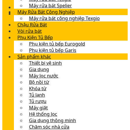
Máy rửa bát Spelier
Máy Rửa Bát Công Nghiệp
Máy rửa bát công nghiệp Texgio
Chậu Rửa Bát
Vòi rửa bát
Phụ Kiện Tủ Bếp
Phụ kiện tủ bếp Eurogold
Phụ kiện tủ bếp Garis
Sản phẩm khác
Thiết bị vệ sinh
Gia dụng
Máy lọc nước
Bộ nồi từ
Khóa từ
Tủ lạnh
Tủ rượu
Máy giặt
Hệ thống lọc
Gia dụng thông minh
Chăm sóc nhà cửa