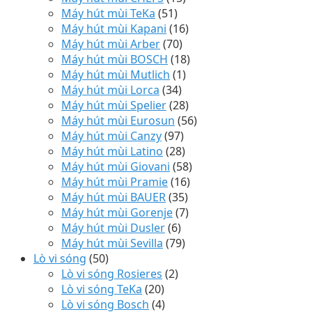
Máy hút mùi TeKa
(51)
Máy hút mùi Kapani
(16)
Máy hút mùi Arber
(70)
Máy hút mùi BOSCH
(18)
Máy hút mùi Mutlich
(1)
Máy hút mùi Lorca
(34)
Máy hút mùi Spelier
(28)
Máy hút mùi Eurosun
(56)
Máy hút mùi Canzy
(97)
Máy hút mùi Latino
(28)
Máy hút mùi Giovani
(58)
Máy hút mùi Pramie
(16)
Máy hút mùi BAUER
(35)
Máy hút mùi Gorenje
(7)
Máy hút mùi Dusler
(6)
Máy hút mùi Sevilla
(79)
Lò vi sóng
(50)
Lò vi sóng Rosieres
(2)
Lò vi sóng TeKa
(20)
Lò vi sóng Bosch
(4)