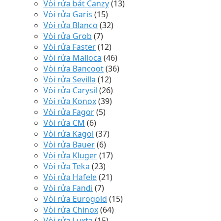
Vòi rửa bát Canzy
(13)
Vòi rửa Garis
(15)
Vòi rửa Blanco
(32)
Vòi rửa Grob
(7)
Vòi rửa Faster
(12)
Vòi rửa Malloca
(46)
Vòi rửa Bancoot
(36)
Vòi rửa Sevilla
(12)
Vòi rửa Carysil
(26)
Vòi rửa Konox
(39)
Vòi rửa Fagor
(5)
Vòi rửa CM
(6)
Vòi rửa Kagol
(37)
Vòi rửa Bauer
(6)
Vòi rửa Kluger
(17)
Vòi rửa Teka
(23)
Vòi rửa Hafele
(21)
Vòi rửa Fandi
(7)
Vòi rửa Eurogold
(15)
Vòi rửa Chinox
(64)
Vòi rửa Luxta
(15)