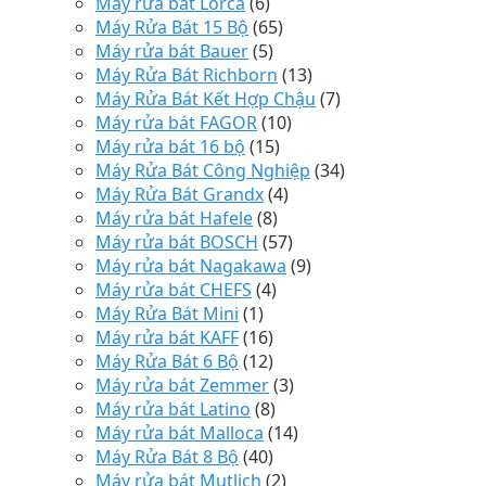
Máy rửa bát Lorca
(6)
Máy Rửa Bát 15 Bộ
(65)
Máy rửa bát Bauer
(5)
Máy Rửa Bát Richborn
(13)
Máy Rửa Bát Kết Hợp Chậu
(7)
Máy rửa bát FAGOR
(10)
Máy rửa bát 16 bộ
(15)
Máy Rửa Bát Công Nghiệp
(34)
Máy Rửa Bát Grandx
(4)
Máy rửa bát Hafele
(8)
Máy rửa bát BOSCH
(57)
Máy rửa bát Nagakawa
(9)
Máy rửa bát CHEFS
(4)
Máy Rửa Bát Mini
(1)
Máy rửa bát KAFF
(16)
Máy Rửa Bát 6 Bộ
(12)
Máy rửa bát Zemmer
(3)
Máy rửa bát Latino
(8)
Máy rửa bát Malloca
(14)
Máy Rửa Bát 8 Bộ
(40)
Máy rửa bát Mutlich
(2)