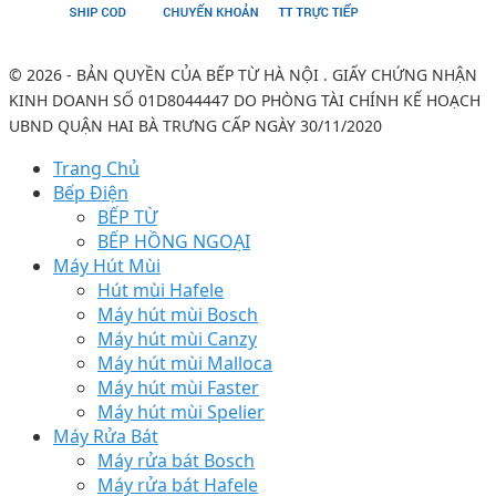
© 2026 - BẢN QUYỀN CỦA BẾP TỪ HÀ NỘI . GIẤY CHỨNG NHẬN
KINH DOANH SỐ 01D8044447 DO PHÒNG TÀI CHÍNH KẾ HOẠCH
UBND QUẬN HAI BÀ TRƯNG CẤP NGÀY 30/11/2020
Trang Chủ
Bếp Điện
BẾP TỪ
BẾP HỒNG NGOẠI
Máy Hút Mùi
Hút mùi Hafele
Máy hút mùi Bosch
Máy hút mùi Canzy
Máy hút mùi Malloca
Máy hút mùi Faster
Máy hút mùi Spelier
Máy Rửa Bát
Máy rửa bát Bosch
Máy rửa bát Hafele