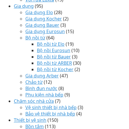
Gia dụng
(95)
Gia dụng Elo
(28)
Gia dụng Kocher
(2)
Gia dụng Bauer
(3)
Gia dụng Eurosun
(15)
Bộ nồi từ
(64)
Bộ nồi từ Elo
(19)
Bộ nồi Eurosun
(10)
Bộ nồi từ Bauer
(3)
Bộ nồi từ ARBER
(30)
Bộ nồi từ Kocher
(2)
Gia dụng Arber
(47)
Chảo từ
(12)
Bình đun nước
(8)
Phụ kiện nhà bếp
(9)
Chăm sóc nhà cửa
(7)
Vệ sinh thiết bị nhà bếp
(3)
Bảo vệ thiết bị nhà bếp
(4)
Thiết bị vệ sinh
(150)
Bồn tắm
(113)