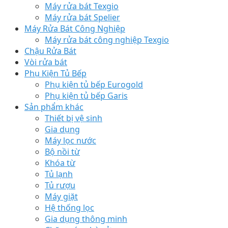
Máy rửa bát Texgio
Máy rửa bát Spelier
Máy Rửa Bát Công Nghiệp
Máy rửa bát công nghiệp Texgio
Chậu Rửa Bát
Vòi rửa bát
Phụ Kiện Tủ Bếp
Phụ kiện tủ bếp Eurogold
Phụ kiện tủ bếp Garis
Sản phẩm khác
Thiết bị vệ sinh
Gia dụng
Máy lọc nước
Bộ nồi từ
Khóa từ
Tủ lạnh
Tủ rượu
Máy giặt
Hệ thống lọc
Gia dụng thông minh