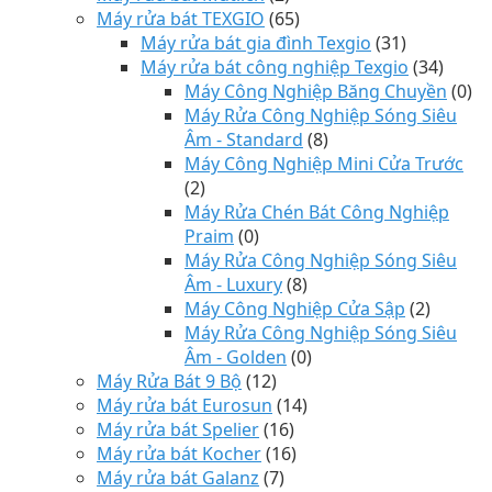
Máy rửa bát TEXGIO
(65)
Máy rửa bát gia đình Texgio
(31)
Máy rửa bát công nghiệp Texgio
(34)
Máy Công Nghiệp Băng Chuyền
(0)
Máy Rửa Công Nghiệp Sóng Siêu
Âm - Standard
(8)
Máy Công Nghiệp Mini Cửa Trước
(2)
Máy Rửa Chén Bát Công Nghiệp
Praim
(0)
Máy Rửa Công Nghiệp Sóng Siêu
Âm - Luxury
(8)
Máy Công Nghiệp Cửa Sập
(2)
Máy Rửa Công Nghiệp Sóng Siêu
Âm - Golden
(0)
Máy Rửa Bát 9 Bộ
(12)
Máy rửa bát Eurosun
(14)
Máy rửa bát Spelier
(16)
Máy rửa bát Kocher
(16)
Máy rửa bát Galanz
(7)