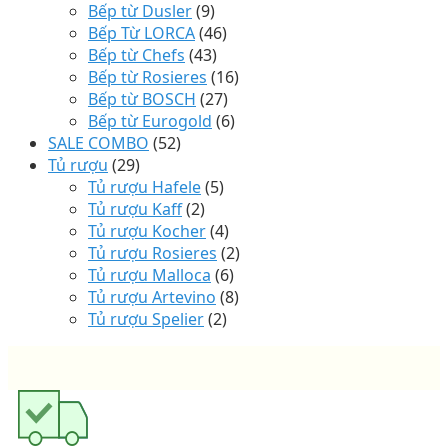
Bếp từ Dusler
(9)
Bếp Từ LORCA
(46)
Bếp từ Chefs
(43)
Bếp từ Rosieres
(16)
Bếp từ BOSCH
(27)
Bếp từ Eurogold
(6)
SALE COMBO
(52)
Tủ rượu
(29)
Tủ rượu Hafele
(5)
Tủ rượu Kaff
(2)
Tủ rượu Kocher
(4)
Tủ rượu Rosieres
(2)
Tủ rượu Malloca
(6)
Tủ rượu Artevino
(8)
Tủ rượu Spelier
(2)