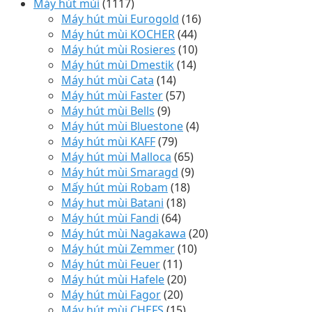
Máy hút mùi
(1117)
Máy hút mùi Eurogold
(16)
Máy hút mùi KOCHER
(44)
Máy hút mùi Rosieres
(10)
Máy hút mùi Dmestik
(14)
Máy hút mùi Cata
(14)
Máy hút mùi Faster
(57)
Máy hút mùi Bells
(9)
Máy hút mùi Bluestone
(4)
Máy hút mùi KAFF
(79)
Máy hút mùi Malloca
(65)
Máy hút mùi Smaragd
(9)
Mấy hút mùi Robam
(18)
Máy hut mùi Batani
(18)
Máy hút mùi Fandi
(64)
Máy hút mùi Nagakawa
(20)
Máy hút mùi Zemmer
(10)
Máy hút mùi Feuer
(11)
Máy hút mùi Hafele
(20)
Máy hút mùi Fagor
(20)
Máy hút mùi CHEFS
(15)