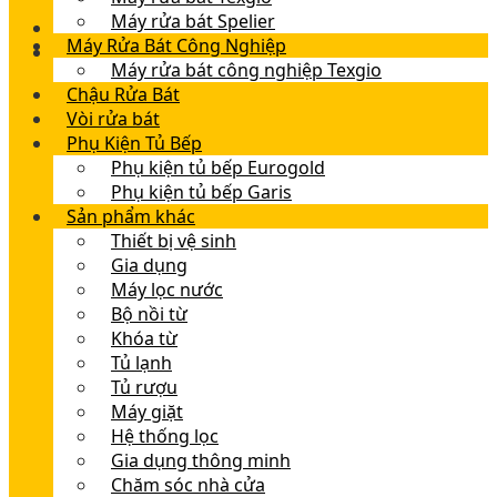
Máy rửa bát Spelier
Máy Rửa Bát Công Nghiệp
Máy rửa bát công nghiệp Texgio
Chậu Rửa Bát
Vòi rửa bát
Phụ Kiện Tủ Bếp
Phụ kiện tủ bếp Eurogold
Phụ kiện tủ bếp Garis
Sản phẩm khác
Thiết bị vệ sinh
Gia dụng
Máy lọc nước
Bộ nồi từ
Khóa từ
Tủ lạnh
Tủ rượu
Máy giặt
Hệ thống lọc
Gia dụng thông minh
Chăm sóc nhà cửa