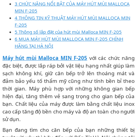
3 CHỨC NĂNG NỔI BẬT CỦA MÁY HÚT MÙI MALLOCA
MIN F-205
4 THÔNG TIN KỸ THUẬT MÁY HÚT MÙI MALLOCA MIN
F-205
5 Thông số lắp đặt của hút mùi Malloca MIN F-205
6 MUA MÁY HÚT MÙI MALLOCA MIN F-205 CHÍNH
HÃNG TẠI HÀ NỘI
Máy hút mùi Malloca MIN F-205
với các chức năng
đặc biệt, được lắp ráp bởi vật liệu hạng nhất giúp làm
sạch không khí, giữ căn bếp trở lên thoáng mát và
đảm bảo yếu tố thẩm mỹ cũng như tính bền bỉ theo
thời gian. Máy phù hợp với những không gian bếp
hiện đại, tăng thêm vẻ sang trọng cho gian bếp của
bạn. Chất liệu của máy được làm bằng chất liệu inox
cao cấp tăng độ bền cho máy và độ an toàn cho người
sử dụn.
Bạn đang tìm cho căn bếp của bạn những thiết bị