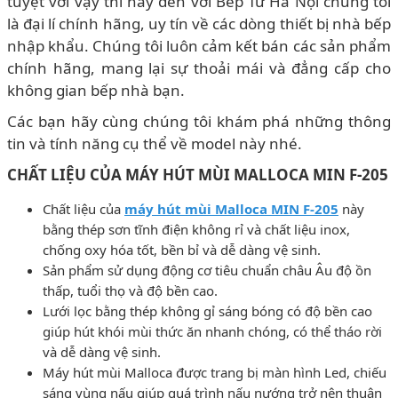
tuyệt vời vậy thì hãy đến với Bếp Từ Hà Nội chúng tôi
là đại lí chính hãng, uy tín về các dòng thiết bị nhà bếp
nhập khẩu. Chúng tôi luôn cảm kết bán các sản phẩm
chính hãng, mang lại sự thoải mái và đẳng cấp cho
không gian bếp nhà bạn.
Các bạn hãy cùng chúng tôi khám phá những thông
tin và tính năng cụ thể về model này nhé.
CHẤT LIỆU CỦA MÁY HÚT MÙI MALLOCA MIN F-205
Chất liệu của
máy hút mùi Malloca MIN F-205
này
bằng thép sơn tĩnh điện không rỉ và chất liệu inox,
chống oxy hóa tốt, bền bỉ và dễ dàng vệ sinh.
Sản phẩm sử dụng động cơ tiêu chuẩn châu Âu độ ồn
thấp, tuổi thọ và độ bền cao.
Lưới lọc bằng thép không gỉ sáng bóng có độ bền cao
giúp hút khói mùi thức ăn nhanh chóng, có thể tháo rời
và dễ dàng vệ sinh.
Máy hút mùi Malloca được trang bị màn hình Led, chiếu
sáng vùng nấu giúp quá trình nấu nướng trở nên thuận