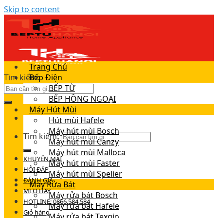
Skip to content
Trang Chủ
Tìm kiếm:
Bếp Điện
BẾP TỪ
BẾP HỒNG NGOẠI
Máy Hút Mùi
Hút mùi Hafele
Máy hút mùi Bosch
Tìm kiếm:
Máy hút mùi Canzy
Máy hút mùi Malloca
KHUYẾN MÃI
Máy hút mùi Faster
HỎI ĐÁP
Máy hút mùi Spelier
ĐÁNH GIÁ
Máy Rửa Bát
MẸO HAY
Máy rửa bát Bosch
HOTLINE: 0866.584.584
Máy rửa bát Hafele
Giỏ hàng
Máy rửa bát Texgio