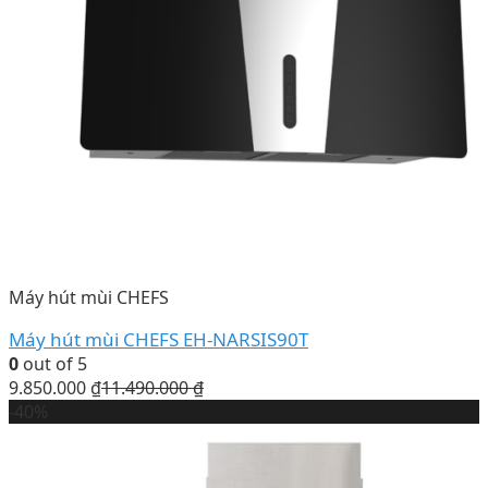
Máy hút mùi CHEFS
Máy hút mùi CHEFS EH-NARSIS90T
0
out of 5
9.850.000
₫
11.490.000
₫
-40%