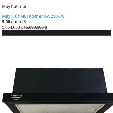
Máy hút mùi
Máy Hút Mùi Kocher K-9290-70
5.00
out of 5
9.054.000
₫
15.090.000
₫
-22%