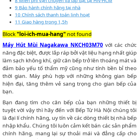
8 Miễn phí vận chuyển và lắp đặt tại HN-HCM
9 Bảo hành chính hãng tại nhà
10 Chính sách thanh toán linh hoạt
11 Giao hàng trong 1,5h
Block
"loi-ich-mua-hang"
not found
Máy Hút Mùi Nagakawa NKCH03M70
với các chức
năng đặc biệt, được lắp ráp bởi vật liệu hạng nhất giúp
làm sạch không khí, giữ căn bếp trở lên thoáng mát và
đảm bảo yếu tố thẩm mỹ cũng như tính bền bỉ theo
thời gian. Máy phù hợp với những không gian bếp
hiện đại, tăng thêm vẻ sang trọng cho gian bếp của
bạn.
Bạn đang tìm cho căn bếp của bạn những thiết bị
tuyệt vời vậy thì hãy đến với Bếp Từ Hà Nội chúng tôi
là đại lí chính hãng, uy tín về các dòng thiết bị nhà bếp
nhập khẩu. Chúng tôi luôn cảm kết bán các sản phẩm
chính hãng, mang lại sự thoải mái và đẳng cấp cho