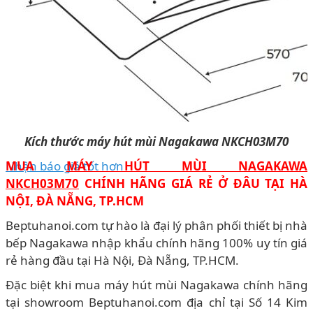
Kích thước máy hút mùi Nagakawa NKCH03M70
Nhận báo giá tốt hơn
MUA
MÁY HÚT MÙI NAGAKAWA
NKCH03M70
CHÍNH HÃNG GIÁ RẺ Ở ĐÂU TẠI HÀ
NỘI, ĐÀ NẴNG, TP.HCM
Beptuhanoi.com tự hào là đại lý phân phối thiết bị nhà
bếp Nagakawa nhập khẩu chính hãng 100% uy tín giá
rẻ hàng đầu tại Hà Nội, Đà Nẵng, TP.HCM.
Đặc biệt khi mua máy hút mùi Nagakawa chính hãng
tại showroom Beptuhanoi.com địa chỉ tại Số 14 Kim