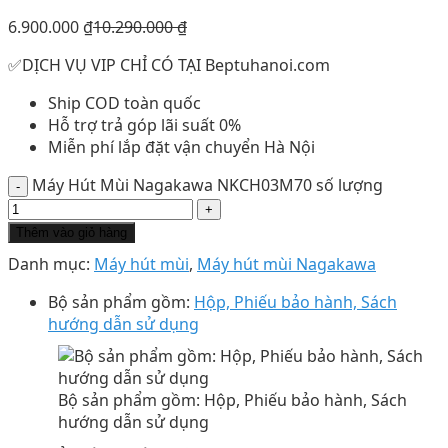
6.900.000
₫
10.290.000
₫
✅DỊCH VỤ VIP CHỈ CÓ TẠI Beptuhanoi.com
Ship COD toàn quốc
Hỗ trợ trả góp lãi suất 0%
Miễn phí lắp đặt vận chuyển Hà Nội
Máy Hút Mùi Nagakawa NKCH03M70 số lượng
Thêm vào giỏ hàng
Danh mục:
Máy hút mùi
,
Máy hút mùi Nagakawa
Bộ sản phẩm gồm:
Hộp, Phiếu bảo hành, Sách
hướng dẫn sử dụng
Bộ sản phẩm gồm: Hộp, Phiếu bảo hành, Sách
hướng dẫn sử dụng