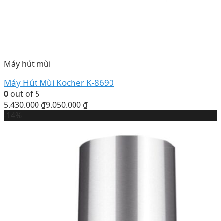
Máy hút mùi
Máy Hút Mùi Kocher K-8690
0
out of 5
5.430.000
₫
9.050.000
₫
-14%