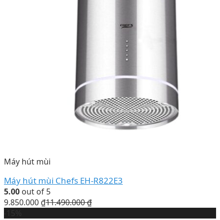
Máy hút mùi
Máy hút mùi Chefs EH-R822E3
5.00
out of 5
9.850.000
₫
11.490.000
₫
-15%