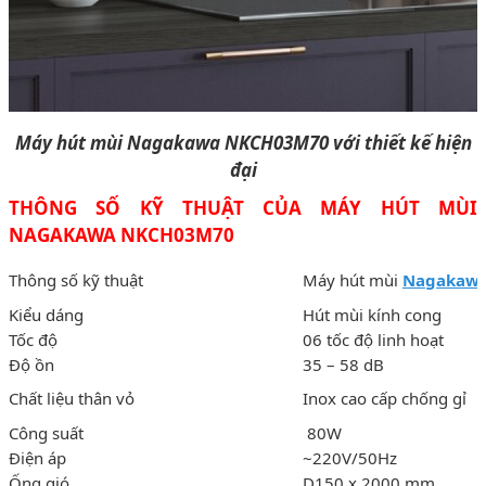
Máy hút mùi Nagakawa NKCH03M70 với thiết kế hiện
đại
THÔNG SỐ KỸ THUẬT CỦA
MÁY HÚT MÙI
NAGAKAWA NKCH03M70
Thông số kỹ thuật
Máy hút mùi
Nagakaw
Kiểu dáng
Hút mùi kính cong
Tốc độ
06 tốc độ linh hoạt
Độ ồn
35 – 58 dB
Chất liệu thân vỏ
Inox cao cấp chống gỉ
Công suất
80W
Điện áp
~220V/50Hz
Ống gió
D150 x 2000 mm