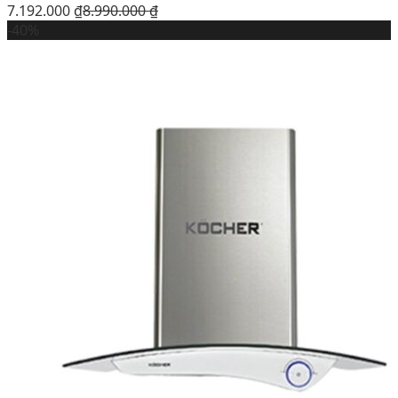
7.192.000
₫
8.990.000
₫
-40%