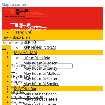
Skip to content
Trang Chủ
Tìm kiếm:
Bếp Điện
BẾP TỪ
BẾP HỒNG NGOẠI
Máy Hút Mùi
Hút mùi Hafele
Máy hút mùi Bosch
Tìm kiếm:
Máy hút mùi Canzy
Máy hút mùi Malloca
KHUYẾN MÃI
Máy hút mùi Faster
HỎI ĐÁP
Máy hút mùi Spelier
ĐÁNH GIÁ
Máy Rửa Bát
MẸO HAY
Máy rửa bát Bosch
HOTLINE: 0866.584.584
Máy rửa bát Hafele
Giỏ hàng
Máy rửa bát Texgio