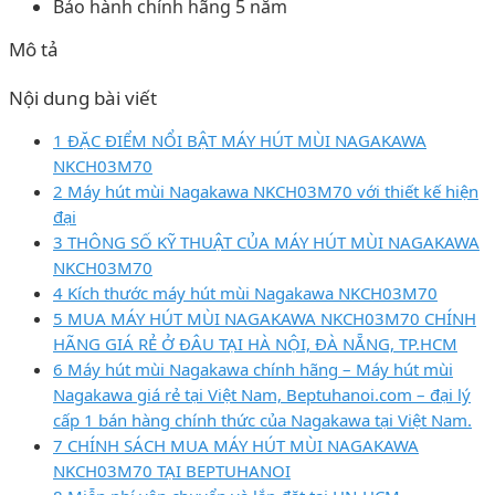
Bảo hành chính hãng 5 năm
Mô tả
Nội dung bài viết
1 ĐẶC ĐIỂM NỔI BẬT MÁY HÚT MÙI NAGAKAWA
NKCH03M70
2 Máy hút mùi Nagakawa NKCH03M70 với thiết kế hiện
đại
3 THÔNG SỐ KỸ THUẬT CỦA MÁY HÚT MÙI NAGAKAWA
NKCH03M70
4 Kích thước máy hút mùi Nagakawa NKCH03M70
5 MUA MÁY HÚT MÙI NAGAKAWA NKCH03M70 CHÍNH
HÃNG GIÁ RẺ Ở ĐÂU TẠI HÀ NỘI, ĐÀ NẴNG, TP.HCM
6 Máy hút mùi Nagakawa chính hãng – Máy hút mùi
Nagakawa giá rẻ tại Việt Nam, Beptuhanoi.com – đại lý
cấp 1 bán hàng chính thức của Nagakawa tại Việt Nam.
7 CHÍNH SÁCH MUA MÁY HÚT MÙI NAGAKAWA
NKCH03M70 TẠI BEPTUHANOI