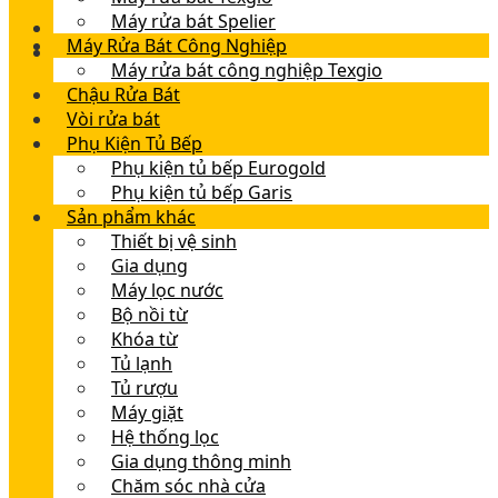
Máy rửa bát Spelier
Máy Rửa Bát Công Nghiệp
Máy rửa bát công nghiệp Texgio
Chậu Rửa Bát
Vòi rửa bát
Phụ Kiện Tủ Bếp
Phụ kiện tủ bếp Eurogold
Phụ kiện tủ bếp Garis
Sản phẩm khác
Thiết bị vệ sinh
Gia dụng
Máy lọc nước
Bộ nồi từ
Khóa từ
Tủ lạnh
Tủ rượu
Máy giặt
Hệ thống lọc
Gia dụng thông minh
Chăm sóc nhà cửa