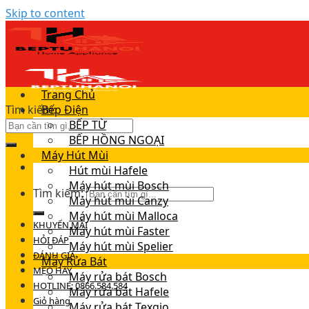
Skip to content
Trang Chủ
Tìm kiếm:
Bếp Điện
BẾP TỪ
BẾP HỒNG NGOẠI
Máy Hút Mùi
Hút mùi Hafele
Máy hút mùi Bosch
Tìm kiếm:
Máy hút mùi Canzy
Máy hút mùi Malloca
KHUYẾN MÃI
Máy hút mùi Faster
HỎI ĐÁP
Máy hút mùi Spelier
ĐÁNH GIÁ
Máy Rửa Bát
MẸO HAY
Máy rửa bát Bosch
HOTLINE: 0866.584.584
Máy rửa bát Hafele
Giỏ hàng
Máy rửa bát Texgio