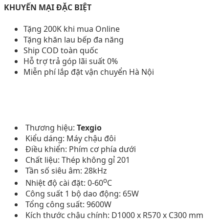
KHUYẾN MẠI ĐẶC BIỆT
Tặng 200K khi mua Online
Tặng khăn lau bếp đa năng
Ship COD toàn quốc
Hỗ trợ trả góp lãi suất 0%
Miễn phí lắp đặt vận chuyển Hà Nội
Thương hiệu:
Texgio
Kiểu dáng: Máy chậu đôi
Điều khiển: Phím cơ phía dưới
Chất liệu: Thép không gỉ 201
Tần số siêu âm: 28kHz
o
Nhiệt độ cài đặt: 0-60
C
Công suất 1 bộ dao động: 65W
Tổng công suất: 9600W
Kích thước chậu chính: D1000 x R570 x C300 mm