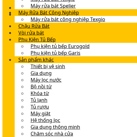
Máy rửa bát Spelier
Máy Rửa Bát Công Nghiệp
Máy rửa bát công nghiệp Texgio
Chậu Rửa Bát
Vòi rửa bát
Phụ Kiện Tủ Bếp
Phụ kiện tủ bếp Eurogold
Phụ kiện tủ bếp Garis
Sản phẩm khác
Thiết bị vệ sinh
Gia dụng
Máy lọc nước
Bộ nồi từ
Khóa từ
Tủ lạnh
Tủ rượu
Máy giặt
Hệ thống lọc
Gia dụng thông minh
Chăm sóc nhà cửa