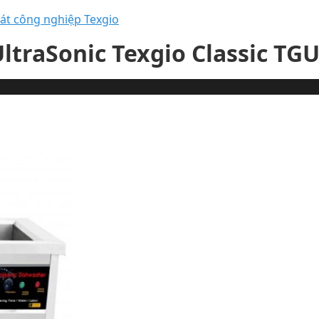
át công nghiệp Texgio
traSonic Texgio Classic TG