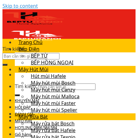
Skip to content
Trang Chủ
Tìm kiếm:
Bếp Điện
BẾP TỪ
BẾP HỒNG NGOẠI
Máy Hút Mùi
Hút mùi Hafele
Máy hút mùi Bosch
Tìm kiếm:
Máy hút mùi Canzy
Máy hút mùi Malloca
KHUYẾN MÃI
Máy hút mùi Faster
HỎI ĐÁP
Máy hút mùi Spelier
ĐÁNH GIÁ
Máy Rửa Bát
MẸO HAY
Máy rửa bát Bosch
HOTLINE: 0866.584.584
Máy rửa bát Hafele
Giỏ hàng
Máy rửa bát Texgio