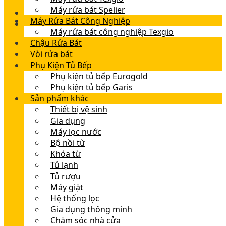
Máy rửa bát Spelier
Máy Rửa Bát Công Nghiệp
Máy rửa bát công nghiệp Texgio
Chậu Rửa Bát
Vòi rửa bát
Phụ Kiện Tủ Bếp
Phụ kiện tủ bếp Eurogold
Phụ kiện tủ bếp Garis
Sản phẩm khác
Thiết bị vệ sinh
Gia dụng
Máy lọc nước
Bộ nồi từ
Khóa từ
Tủ lạnh
Tủ rượu
Máy giặt
Hệ thống lọc
Gia dụng thông minh
Chăm sóc nhà cửa