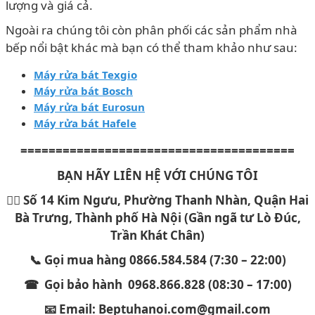
lượng và giá cả.
Ngoài ra chúng tôi còn phân phối các sản phẩm nhà
bếp nổi bật khác mà bạn có thể tham khảo như sau:
Máy rửa bát Texgio
Máy rửa bát
Bosch
Máy rửa bát Eurosun
Máy rửa bát Hafele
=======================================
BẠN HÃY LIÊN HỆ VỚI CHÚNG TÔI
🏳️‍🌈 Số 14 Kim Ngưu, Phường Thanh Nhàn, Quận Hai
Bà Trưng, Thành phố Hà Nội (Gần ngã tư Lò Đúc,
Trần Khát Chân)
📞 Gọi mua hàng 0866.584.584 (7:30 – 22:00)
☎ Gọi bảo hành 0968.866.828 (08:30 – 17:00)
📧 Email: Beptuhanoi.com@gmail.com