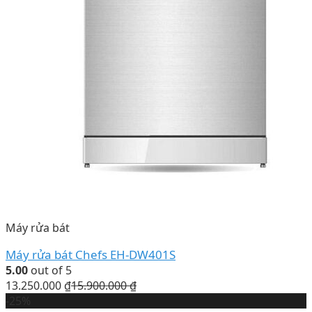
Máy rửa bát
Máy rửa bát Chefs EH-DW401S
5.00
out of 5
13.250.000
₫
15.900.000
₫
-25%