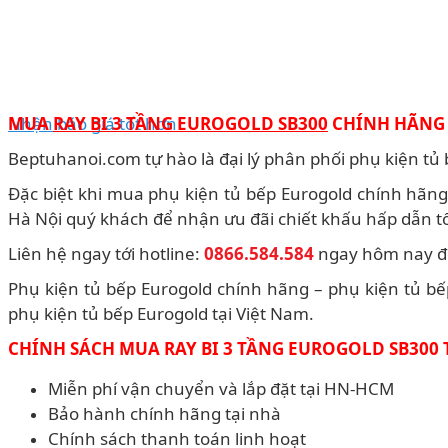
Nhận báo giá tốt hơn
MUA
RAY BI 3 TẦNG EUROGOLD SB300
CHÍNH HÃNG 
Beptuhanoi.com tự hào là đại lý phân phối phụ kiện tủ
Đặc biệt khi mua phụ kiện tủ bếp Eurogold chính hãn
Hà Nội quý khách để nhận ưu đãi chiết khấu hấp dẫn tố
Liên hệ ngay tới hotline:
0866.584.584
ngay hôm nay để
Phụ kiện tủ bếp Eurogold chính hãng – phụ kiện tủ bế
phụ kiện tủ bếp Eurogold tại Việt Nam.
CHÍNH SÁCH MUA RAY BI 3 TẦNG EUROGOLD SB300
Miễn phí vận chuyển và lắp đặt tại HN-HCM
Bảo hành chính hãng tại nhà
Chính sách thanh toán linh hoạt