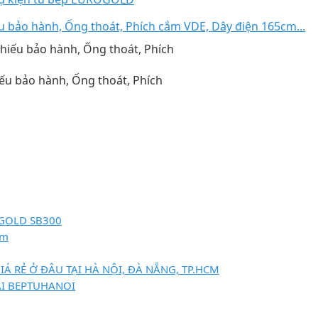
 bảo hành, Ống thoát, Phích cắm VDE, Dây điện 165cm...
u bảo hành, Ống thoát, Phích
OGOLD SB300
ẽm
Á RẺ Ở ĐÂU TẠI HÀ NỘI, ĐÀ NẴNG, TP.HCM
ẠI BEPTUHANOI