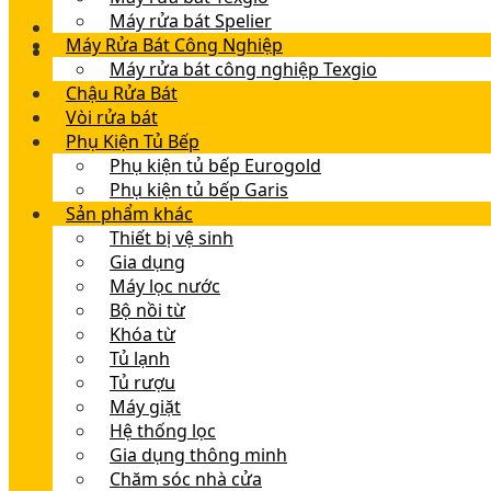
Máy rửa bát Spelier
Máy Rửa Bát Công Nghiệp
Máy rửa bát công nghiệp Texgio
Chậu Rửa Bát
Vòi rửa bát
Phụ Kiện Tủ Bếp
Phụ kiện tủ bếp Eurogold
Phụ kiện tủ bếp Garis
Sản phẩm khác
Thiết bị vệ sinh
Gia dụng
Máy lọc nước
Bộ nồi từ
Khóa từ
Tủ lạnh
Tủ rượu
Máy giặt
Hệ thống lọc
Gia dụng thông minh
Chăm sóc nhà cửa