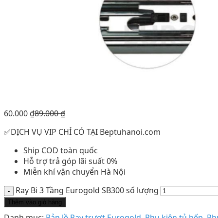
60.000
₫
89.000
₫
✅DỊCH VỤ VIP CHỈ CÓ TẠI Beptuhanoi.com
Ship COD toàn quốc
Hỗ trợ trả góp lãi suất 0%
Miễn khí vận chuyển Hà Nội
Ray Bi 3 Tầng Eurogold SB300 số lượng
Thêm vào giỏ hàng
Danh mục:
Bản lề Ray trượt Eurogold
,
Phụ kiện tủ bếp
,
Ph