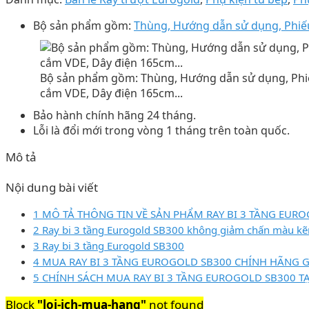
Bộ sản phẩm gồm:
Thùng, Hướng dẫn sử dụng, Phiếu
Bộ sản phẩm gồm: Thùng, Hướng dẫn sử dụng, Phiế
cắm VDE, Dây điện 165cm...
Bảo hành chính hãng 24 tháng.
Lỗi là đổi mới trong vòng 1 tháng trên toàn quốc.
Mô tả
Nội dung bài viết
1 MÔ TẢ THÔNG TIN VỀ SẢN PHẨM RAY BI 3 TẦNG EUR
2 Ray bi 3 tầng Eurogold SB300 không giảm chấn màu k
3 Ray bi 3 tầng Eurogold SB300
4 MUA RAY BI 3 TẦNG EUROGOLD SB300 CHÍNH HÃNG GI
5 CHÍNH SÁCH MUA RAY BI 3 TẦNG EUROGOLD SB300 T
Block
"loi-ich-mua-hang"
not found