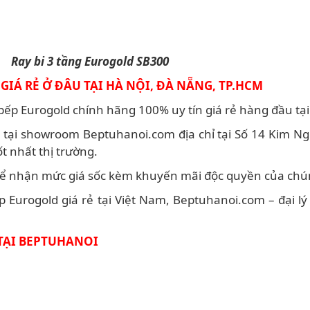
Ray bi 3 tầng Eurogold SB300
GIÁ RẺ Ở ĐÂU TẠI HÀ NỘI, ĐÀ NẴNG, TP.HCM
 bếp Eurogold chính hãng 100% uy tín giá rẻ hàng đầu tạ
g tại showroom Beptuhanoi.com địa chỉ tại Số 14 Kim N
t nhất thị trường.
 nhận mức giá sốc kèm khuyến mãi độc quyền của chún
p Eurogold giá rẻ tại Việt Nam, Beptuhanoi.com – đại l
 TẠI BEPTUHANOI