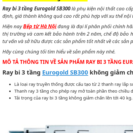
Ray bi 3 tầng Eurogold SB300
là phụ kiện nội thất cao c
định, giá thành không quá cao rất phù hợp với xu thế nội 
Hiện nay
Bếp từ Hà Nội
đang là đại lí phân phối chính h
thị trường và cam kết bảo hành trên 2 năm, chế độ bảo 
tư vấn và sở hữu được các sản phẩm tốt nhất về các s
Hãy cùng chúng tối tìm hiểu về sản phẩm này nhé.
MÔ TẢ THÔNG TIN VỀ SẢN PHẨM RAY BI 3 TẦNG EU
Ray bi 3 tầng
Eurogold SB300
không giảm c
Là loại ray truyền thống được cấu tạo từ 2 thanh ray lắp 
Thanh ray 3 tầng cho phép ray mở toàn phần theo chiều dà
Tải trọng của ray bi 3 tầng không giảm chấn lên tới 40 kg.