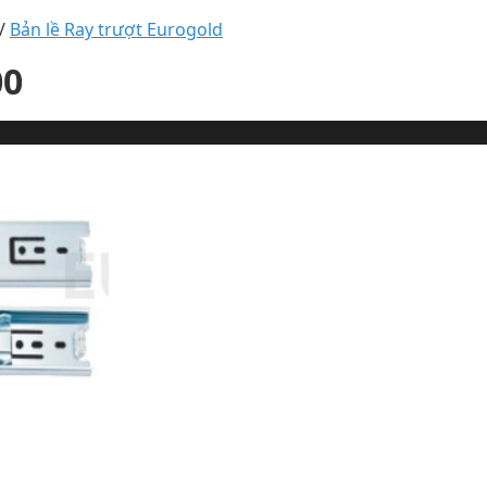
/
Bản lề Ray trượt Eurogold
00