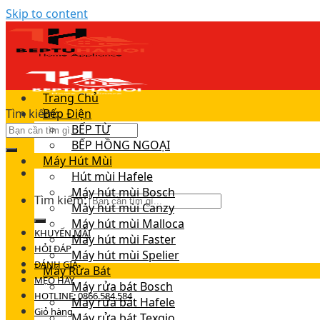
Skip to content
Trang Chủ
Tìm kiếm:
Bếp Điện
BẾP TỪ
BẾP HỒNG NGOẠI
Máy Hút Mùi
Hút mùi Hafele
Máy hút mùi Bosch
Tìm kiếm:
Máy hút mùi Canzy
Máy hút mùi Malloca
KHUYẾN MÃI
Máy hút mùi Faster
HỎI ĐÁP
Máy hút mùi Spelier
ĐÁNH GIÁ
Máy Rửa Bát
MẸO HAY
Máy rửa bát Bosch
HOTLINE: 0866.584.584
Máy rửa bát Hafele
Giỏ hàng
Máy rửa bát Texgio