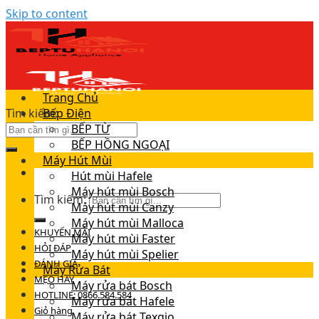
Skip to content
Trang Chủ
Tìm kiếm:
Bếp Điện
BẾP TỪ
BẾP HỒNG NGOẠI
Máy Hút Mùi
Hút mùi Hafele
Máy hút mùi Bosch
Tìm kiếm:
Máy hút mùi Canzy
Máy hút mùi Malloca
KHUYẾN MÃI
Máy hút mùi Faster
HỎI ĐÁP
Máy hút mùi Spelier
ĐÁNH GIÁ
Máy Rửa Bát
MẸO HAY
Máy rửa bát Bosch
HOTLINE: 0866.584.584
Máy rửa bát Hafele
Giỏ hàng
Máy rửa bát Texgio