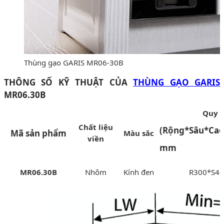
Thùng gạo GARIS MR06-30B
THÔNG SỐ KỸ THUẬT CỦA
THÙNG GẠO GARIS
MR06.30B
Quy 
Chất liệu
(Rộng*Sâu*Cao
Mã sản phẩm
Màu sắc
viền
mm
MR06.30B
Nhôm
Kính đen
R300*S4