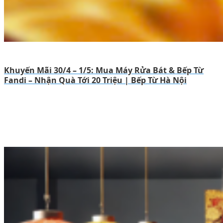
Khuyến Mãi 30/4 – 1/5: Mua Máy Rửa Bát & Bếp Từ
Fandi – Nhận Quà Tới 20 Triệu | Bếp Từ Hà Nội