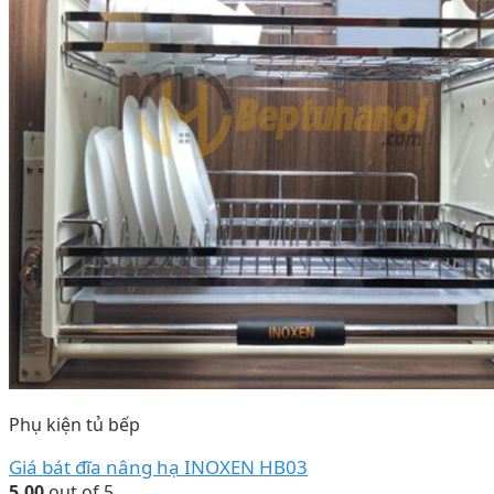
Phụ kiện tủ bếp
Giá bát đĩa nâng hạ INOXEN HB03
5.00
out of 5