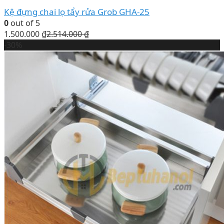
Kệ đựng chai lọ tẩy rửa Grob GHA-25
0
out of 5
1.500.000
₫
2.514.000
₫
-30%