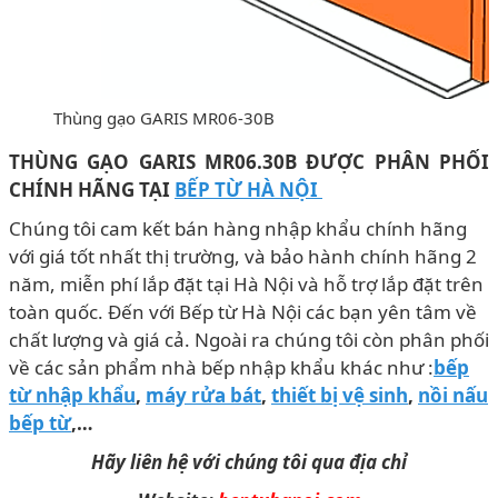
Thùng gạo GARIS MR06-30B
THÙNG GẠO GARIS MR06.30B ĐƯỢC PHÂN PHỐI
CHÍNH HÃNG
TẠI
BẾP TỪ HÀ NỘI
Chúng tôi cam kết bán hàng nhập khẩu chính hãng
với giá tốt nhất thị trường, và bảo hành chính hãng 2
năm, miễn phí lắp đặt tại Hà Nội và hỗ trợ lắp đặt trên
toàn quốc. Đến với Bếp từ Hà Nội các bạn yên tâm về
chất lượng và giá cả. Ngoài ra chúng tôi còn phân phối
về các sản phẩm nhà bếp nhập khẩu khác như :
bếp
từ nhập khẩu
,
máy rửa bát
,
thiết bị vệ sinh
,
nồi nấu
bếp từ
,…
Hãy liên hệ với chúng tôi qua địa chỉ