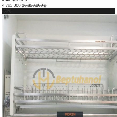
4.795.000
₫
6.850.000
₫
-30%