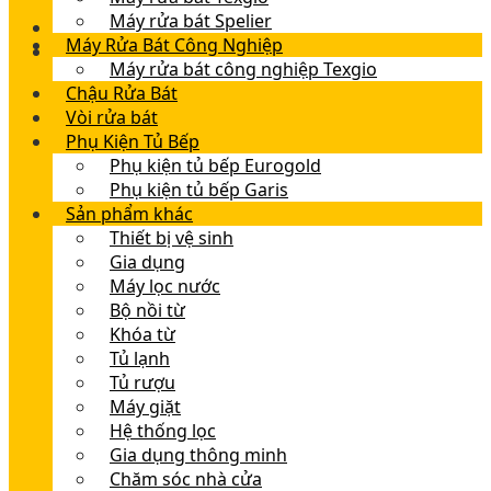
Máy rửa bát Spelier
Máy Rửa Bát Công Nghiệp
Máy rửa bát công nghiệp Texgio
Chậu Rửa Bát
Vòi rửa bát
Phụ Kiện Tủ Bếp
Phụ kiện tủ bếp Eurogold
Phụ kiện tủ bếp Garis
Sản phẩm khác
Thiết bị vệ sinh
Gia dụng
Máy lọc nước
Bộ nồi từ
Khóa từ
Tủ lạnh
Tủ rượu
Máy giặt
Hệ thống lọc
Gia dụng thông minh
Chăm sóc nhà cửa