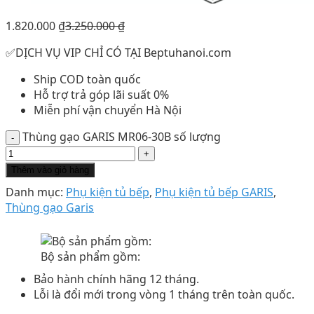
1.820.000
₫
3.250.000
₫
✅DỊCH VỤ VIP CHỈ CÓ TẠI Beptuhanoi.com
Ship COD toàn quốc
Hỗ trợ trả góp lãi suất 0%
Miễn phí vận chuyển Hà Nội
Thùng gạo GARIS MR06-30B số lượng
Thêm vào giỏ hàng
Danh mục:
Phụ kiện tủ bếp
,
Phụ kiện tủ bếp GARIS
,
Thùng gạo Garis
Bộ sản phẩm gồm:
Bảo hành chính hãng 12 tháng.
Lỗi là đổi mới trong vòng 1 tháng trên toàn quốc.