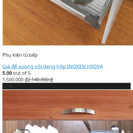
Phụ kiện tủ bếp
Giá để xoong nồi dạng hộp INOXEN HX09A
5.00
out of 5
1.500.000
₫
2.140.000
₫
-30%