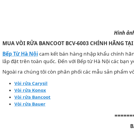
Hình ảnh
MUA VÒI RỬA BANCOOT BCV-6003 CHÍNH HÃNG
TẠI
Bếp Từ Hà Nội
cam kết bán hàng nhập khẩu chính hãng v
lắp đặt trên toàn quốc. Đến với Bếp từ Hà Nội các bạn y
Ngoài ra chúng tôi còn phân phối các mẫu sản phẩm vò
Vòi rửa Carysil
Vòi rửa Konox
Vòi rửa Bancoot
Vòi rửa Bauer
======
B