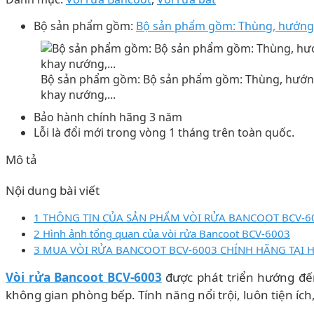
Bộ sản phẩm gồm:
Bộ sản phẩm gồm: Thùng, hướng d
Bộ sản phẩm gồm: Bộ sản phẩm gồm: Thùng, hướng
khay nướng,...
Bảo hành chính hãng 3 năm
Lỗi là đổi mới trong vòng 1 tháng trên toàn quốc.
Mô tả
Nội dung bài viết
1 THÔNG TIN CỦA SẢN PHẨM VÒI RỬA BANCOOT BCV-6
2 Hình ảnh tổng quan của vòi rửa Bancoot BCV-6003
3 MUA VÒI RỬA BANCOOT BCV-6003 CHÍNH HÃNG TẠI 
Vòi rửa Bancoot BCV-6003
được phát triển hướng đến 
không gian phòng bếp. Tính năng nổi trội, luôn tiện íc