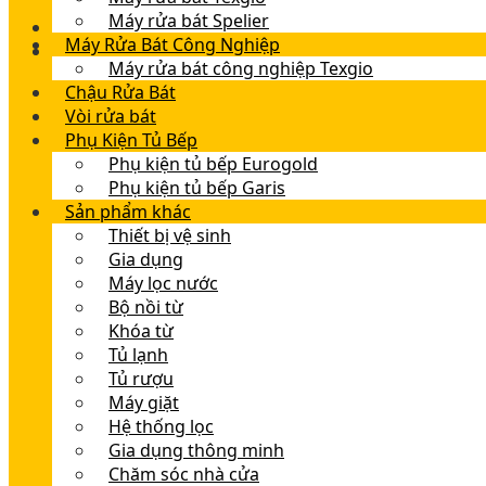
Máy rửa bát Spelier
Máy Rửa Bát Công Nghiệp
Máy rửa bát công nghiệp Texgio
Chậu Rửa Bát
Vòi rửa bát
Phụ Kiện Tủ Bếp
Phụ kiện tủ bếp Eurogold
Phụ kiện tủ bếp Garis
Sản phẩm khác
Thiết bị vệ sinh
Gia dụng
Máy lọc nước
Bộ nồi từ
Khóa từ
Tủ lạnh
Tủ rượu
Máy giặt
Hệ thống lọc
Gia dụng thông minh
Chăm sóc nhà cửa