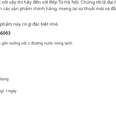
ời vậy thì hãy đến với Bếp Từ Hà Nội. Chúng tôi là đại l
án các sản phẩm chính hãng, mang lại sự thoải mái và 
hẩm này có gì đặc biệt nhé.
-6003
ềm gắn tường với 2 đường nước nóng lạnh
 dụng
ng/ 1ngày