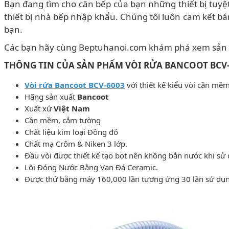
Bạn đang tìm cho căn bếp của bạn những thiết bị tuyệt v
thiết bị nhà bếp nhập khẩu. Chúng tôi luôn cam kết b
bạn.
Các bạn hãy cùng Beptuhanoi.com khám phá xem sản p
THÔNG TIN CỦA SẢN PHẨM VÒI RỬA BANCOOT BCV
Vòi rửa Bancoot BCV-6003
với thiết kế kiểu vòi cần m
Hãng sản xuất
Bancoot
Xuất xứ
Việt Nam
Cần mềm, cắm tường
Chất liệu kim loại Đồng đỏ
Chất mạ Crôm & Niken 3 lớp.
Đầu vòi được thiết kế tạo bọt nên không bắn nước khi sử
Lõi Đóng Nước Bằng Van Đá Ceramic.
Được thử bằng máy 160,000 lần tương ứng 30 lần sử dụ