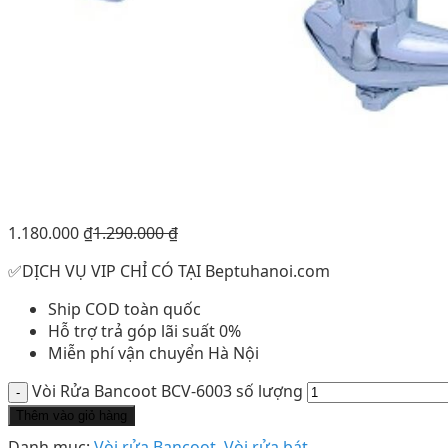
1.180.000
₫
1.290.000
₫
✅DỊCH VỤ VIP CHỈ CÓ TẠI Beptuhanoi.com
Ship COD toàn quốc
Hỗ trợ trả góp lãi suất 0%
Miễn phí vận chuyển Hà Nội
Vòi Rửa Bancoot BCV-6003 số lượng
Thêm vào giỏ hàng
Danh mục:
Vòi rửa Bancoot
,
Vòi rửa bát