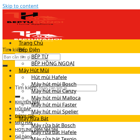
Skip to content
Trang Chủ
Tìm kiếm:
Bếp Điện
BẾP TỪ
BẾP HỒNG NGOẠI
Máy Hút Mùi
Hút mùi Hafele
Máy hút mùi Bosch
Tìm kiếm:
Máy hút mùi Canzy
Máy hút mùi Malloca
KHUYẾN MÃI
Máy hút mùi Faster
HỎI ĐÁP
Máy hút mùi Spelier
ĐÁNH GIÁ
Máy Rửa Bát
MẸO HAY
Máy rửa bát Bosch
HOTLINE: 0866.584.584
Máy rửa bát Hafele
Giỏ hàng
Máy rửa bát Texgio