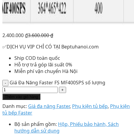
2.400.000
₫
3.600.000
₫
✅DỊCH VỤ VIP CHỈ CÓ TẠI Beptuhanoi.com
Ship COD toàn quốc
Hỗ trợ trả góp lãi suất 0%
Miễn phí vận chuyển Hà Nội
Giá Đa Năng Faster FS MF400SPS số lượng
Thêm vào giỏ hàng
Danh mục:
Giá đa năng Faster
,
Phụ kiện tủ bếp
,
Phụ kiện
tủ bếp Faster
Bộ sản phẩm gồm:
Hộp, Phiếu bảo hành, Sách
hướng dẫn sử dụng