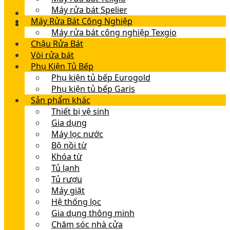
Máy rửa bát Spelier
Máy Rửa Bát Công Nghiệp
Máy rửa bát công nghiệp Texgio
Chậu Rửa Bát
Vòi rửa bát
Phụ Kiện Tủ Bếp
Phụ kiện tủ bếp Eurogold
Phụ kiện tủ bếp Garis
Sản phẩm khác
Thiết bị vệ sinh
Gia dụng
Máy lọc nước
Bộ nồi từ
Khóa từ
Tủ lạnh
Tủ rượu
Máy giặt
Hệ thống lọc
Gia dụng thông minh
Chăm sóc nhà cửa