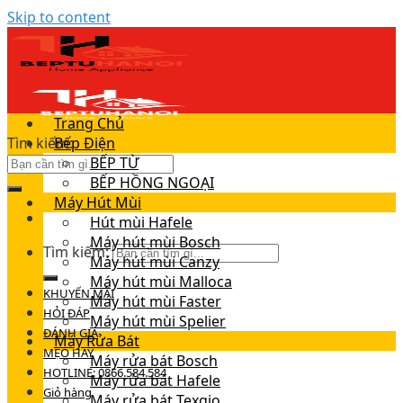
Skip to content
Trang Chủ
Tìm kiếm:
Bếp Điện
BẾP TỪ
BẾP HỒNG NGOẠI
Máy Hút Mùi
Hút mùi Hafele
Máy hút mùi Bosch
Tìm kiếm:
Máy hút mùi Canzy
Máy hút mùi Malloca
KHUYẾN MÃI
Máy hút mùi Faster
HỎI ĐÁP
Máy hút mùi Spelier
ĐÁNH GIÁ
Máy Rửa Bát
MẸO HAY
Máy rửa bát Bosch
HOTLINE: 0866.584.584
Máy rửa bát Hafele
Giỏ hàng
Máy rửa bát Texgio