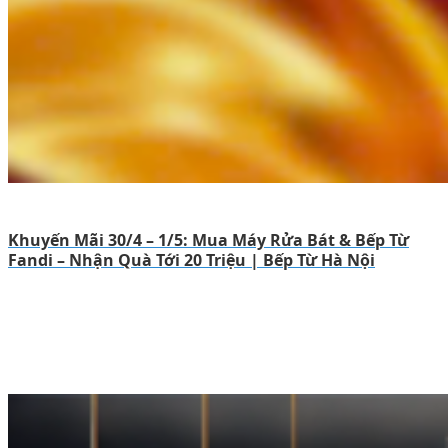
Khuyến Mãi 30/4 – 1/5: Mua Máy Rửa Bát & Bếp Từ
Fandi – Nhận Quà Tới 20 Triệu | Bếp Từ Hà Nội