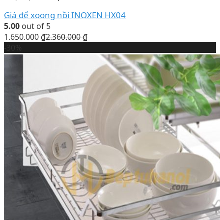
Giá để xoong nồi INOXEN HX04
5.00
out of 5
1.650.000
₫
2.360.000
₫
-30%