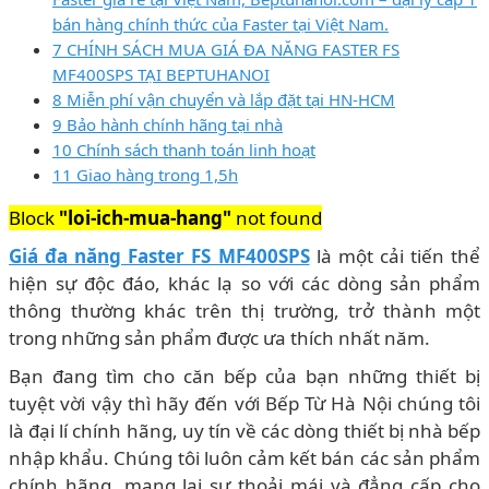
bán hàng chính thức của Faster tại Việt Nam.
7 CHÍNH SÁCH MUA GIÁ ĐA NĂNG FASTER FS
MF400SPS TẠI BEPTUHANOI
8 Miễn phí vận chuyển và lắp đặt tại HN-HCM
9 Bảo hành chính hãng tại nhà
10 Chính sách thanh toán linh hoạt
11 Giao hàng trong 1,5h
Block
"loi-ich-mua-hang"
not found
Giá đa năng Faster FS MF400SPS
là một cải tiến thể
hiện sự độc đáo, khác lạ so với các dòng sản phẩm
thông thường khác trên thị trường, trở thành một
trong những sản phẩm được ưa thích nhất năm.
Bạn đang tìm cho căn bếp của bạn những thiết bị
tuyệt vời vậy thì hãy đến với Bếp Từ Hà Nội chúng tôi
là đại lí chính hãng, uy tín về các dòng thiết bị nhà bếp
nhập khẩu. Chúng tôi luôn cảm kết bán các sản phẩm
chính hãng, mang lại sự thoải mái và đẳng cấp cho