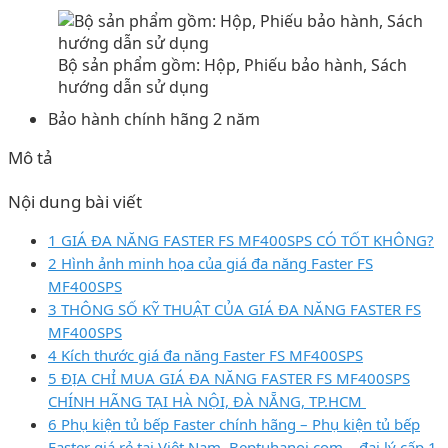
Bộ sản phẩm gồm: Hộp, Phiếu bảo hành, Sách
hướng dẫn sử dụng
Bảo hành chính hãng 2 năm
Mô tả
Nội dung bài viết
1 GIÁ ĐA NĂNG FASTER FS MF400SPS CÓ TỐT KHÔNG?
2 Hình ảnh minh họa của giá đa năng Faster FS
MF400SPS
3 THÔNG SỐ KỸ THUẬT CỦA GIÁ ĐA NĂNG FASTER FS
MF400SPS
4 Kích thước giá đa năng Faster FS MF400SPS
5 ĐỊA CHỈ MUA GIÁ ĐA NĂNG FASTER FS MF400SPS
CHÍNH HÃNG TẠI HÀ NỘI, ĐÀ NẴNG, TP.HCM
6 Phụ kiện tủ bếp Faster chính hãng – Phụ kiện tủ bếp
Faster giá rẻ tại Việt Nam, Beptuhanoi.com – đại lý cấp 1