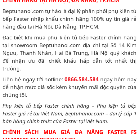
CHÍNH HÃNG TẠI HÀ NỘI, ĐÀ NẴNG, TP.HCM
Beptuhanoi.com tự hào là đại lý phân phối phụ kiện tủ
bếp Faster nhập khẩu chính hãng 100% uy tín giá rẻ
hàng đầu tại Hà Nội, Đà Nẵng, TP.HCM.
Đặc biệt khi mua phụ kiện tủ bếp Faster chính hãng
tại showroom Beptuhanoi.com địa chỉ tại Số 14 Kim
Ngưu, Thanh Nhàn, Hai Bà Trưng, Hà Nội quý khách
để nhận ưu đãi chiết khấu hấp dẫn tốt nhất thị
trường.
Liên hệ ngay tới hotline:
0866.584.584
ngay hôm nay
để nhận mức giá sốc kèm khuyến mãi độc quyền của
chúng tôi.
Phụ kiện tủ bếp Faster chính hãng – Phụ kiện tủ bếp
Faster giá rẻ tại Việt Nam, Beptuhanoi.com – đại lý cấp 1
bán hàng chính thức của Faster tại Việt Nam.
CHÍNH SÁCH MUA GIÁ ĐA NĂNG FASTER FS