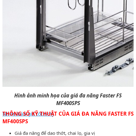
Hình ảnh minh họa của giá đa năng Faster FS
MF400SPS
Nhận báo giá tốt hơn
THÔNG SỐ KỸ THUẬT CỦA GIÁ ĐA NĂNG FASTER FS
MF400SPS
Giá đa năng để dao thớt, chai lọ, gia vị