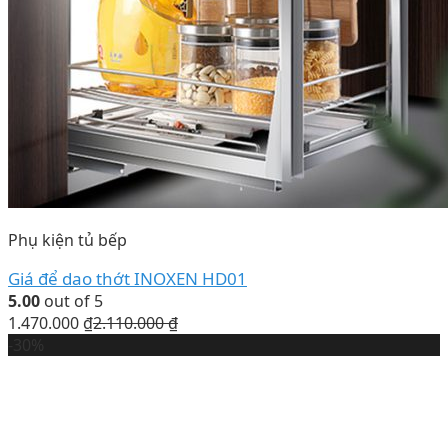
Phụ kiện tủ bếp
Giá để dao thớt INOXEN HD01
5.00
out of 5
1.470.000
₫
2.110.000
₫
-30%