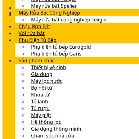
Máy rửa bát Spelier
Máy Rửa Bát Công Nghiệp
Máy rửa bát công nghiệp Texgio
Chậu Rửa Bát
Vòi rửa bát
Phụ Kiện Tủ Bếp
Phụ kiện tủ bếp Eurogold
Phụ kiện tủ bếp Garis
Sản phẩm khác
Thiết bị vệ sinh
Gia dụng
Máy lọc nước
Bộ nồi từ
Khóa từ
Tủ lạnh
Tủ rượu
Máy giặt
Hệ thống lọc
Gia dụng thông minh
Chăm sóc nhà cửa