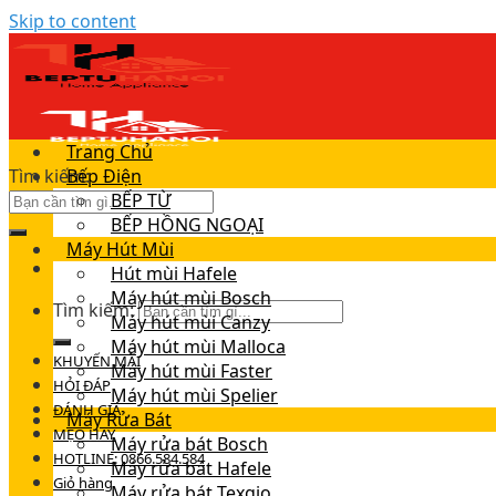
Skip to content
Trang Chủ
Tìm kiếm:
Bếp Điện
BẾP TỪ
BẾP HỒNG NGOẠI
Máy Hút Mùi
Hút mùi Hafele
Máy hút mùi Bosch
Tìm kiếm:
Máy hút mùi Canzy
Máy hút mùi Malloca
KHUYẾN MÃI
Máy hút mùi Faster
HỎI ĐÁP
Máy hút mùi Spelier
ĐÁNH GIÁ
Máy Rửa Bát
MẸO HAY
Máy rửa bát Bosch
HOTLINE: 0866.584.584
Máy rửa bát Hafele
Giỏ hàng
Máy rửa bát Texgio