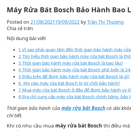
Máy Rửa Bát Bosch Bảo Hành Bao 
Posted on
21/08/2021
19/09/2022
by
Trần Thị Thương
Chia sẻ trên
Nội dung bài viết
1 Vì sao phải quan tâm đến thời gian bảo hành máy rửa
2 Tìm hiểu thời gian bảo hành máy rửa bát Bosch là thô
3 Thời gian bảo hành máy rửa bát Bosch là bao lâu?
4 Thời gian bảo hành máy rửa bát Bosch phổ biến là 24
5 Điều kiện để được bảo hành máy rửa bát Bosch là gì?
6 Khi nào máy rửa bát Bosch bị từ chối bảo hành?
7 Mua máy rửa bát Bosch ở đâu để được bảo hành uy t
8 Địa chỉ cung cấp máy rửa bát Bosch chính hãng, bảo 
Thời gian bảo hành của
máy rửa bát Bosch
có dài khô
chi tiết.
Khi có nhu cầu mua
máy rửa bát Bosch
thì điều mà