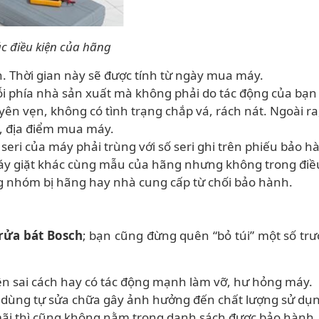
c điều kiện của hãng
. Thời gian này sẽ được tính từ ngày mua máy.
ỗi phía nhà sản xuất mà không phải do tác động của bạn
n vẹn, không có tình trạng chắp vá, rách nát. Ngoài ra,
n, địa điểm mua máy.
 seri của máy phải trùng với số seri ghi trên phiếu bảo 
y giặt khác cùng mẫu của hãng nhưng không trong điề
 nhóm bị hãng hay nhà cung cấp từ chối bảo hành.
rửa bát Bosch
; bạn cũng đừng quên “bỏ túi” một số tr
iện sai cách hay có tác động mạnh làm vỡ, hư hỏng máy.
 dùng tự sửa chữa gây ảnh hưởng đến chất lượng sử dụ
ãi thì cũng không nằm trong danh sách được bảo hành.