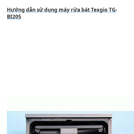
Hướng dẫn sử dụng máy rửa bát Texgio TG-
BI205