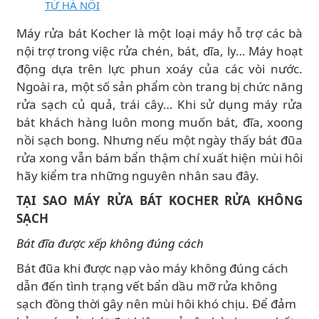
TỪ HÀ NỘI
Máy rửa bát Kocher là một loại máy hỗ trợ các bà
nội trợ trong việc rửa chén, bát, dĩa, ly… Máy hoạt
động dựa trên lực phun xoáy của các vòi nước.
Ngoài ra, một số sản phẩm còn trang bị chức năng
rửa sạch củ quả, trái cây… Khi sử dụng máy rửa
bát khách hàng luôn mong muốn bát, đĩa, xoong
nồi sạch bong. Nhưng nếu một ngày thấy bát đũa
rửa xong vẫn bám bẩn thậm chí xuất hiện mùi hôi
hãy kiểm tra những nguyên nhân sau đây.
TẠI SAO MÁY RỬA BÁT KOCHER RỬA KHÔNG
SẠCH
Bát đĩa được xếp không đúng cách
Bát đũa khi được nạp vào máy không đúng cách
dẫn đến tình trạng vết bẩn dầu mỡ rửa không
sạch đồng thời gây nên mùi hôi khó chịu. Để đảm