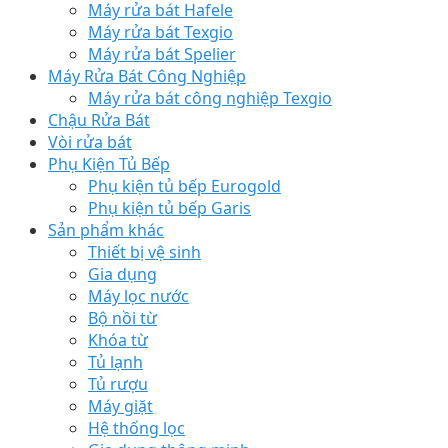
Máy rửa bát Hafele
Máy rửa bát Texgio
Máy rửa bát Spelier
Máy Rửa Bát Công Nghiệp
Máy rửa bát công nghiệp Texgio
Chậu Rửa Bát
Vòi rửa bát
Phụ Kiện Tủ Bếp
Phụ kiện tủ bếp Eurogold
Phụ kiện tủ bếp Garis
Sản phẩm khác
Thiết bị vệ sinh
Gia dụng
Máy lọc nước
Bộ nồi từ
Khóa từ
Tủ lạnh
Tủ rượu
Máy giặt
Hệ thống lọc