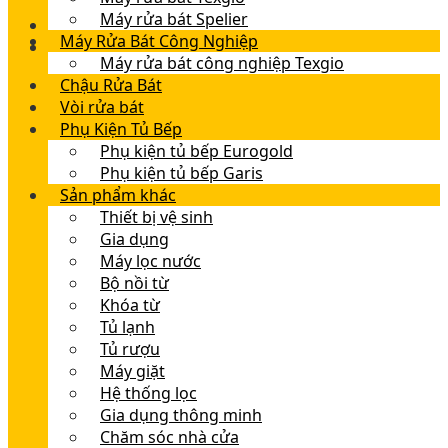
Máy rửa bát Spelier
Máy Rửa Bát Công Nghiệp
Máy rửa bát công nghiệp Texgio
Chậu Rửa Bát
Vòi rửa bát
Phụ Kiện Tủ Bếp
Phụ kiện tủ bếp Eurogold
Phụ kiện tủ bếp Garis
Sản phẩm khác
Thiết bị vệ sinh
Gia dụng
Máy lọc nước
Bộ nồi từ
Khóa từ
Tủ lạnh
Tủ rượu
Máy giặt
Hệ thống lọc
Gia dụng thông minh
Chăm sóc nhà cửa