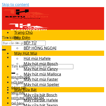
Skip to content
Trang Chủ
Tìm kiếm:
Bếp Điện
BẾP TỪ
BẾP HỒNG NGOẠI
Máy Hút Mùi
Hút mùi Hafele
Máy hút mùi Bosch
Tìm kiếm:
Máy hút mùi Canzy
Máy hút mùi Malloca
KHUYẾN MÃI
Máy hút mùi Faster
HỎI ĐÁP
Máy hút mùi Spelier
ĐÁNH GIÁ
Máy Rửa Bát
MẸO HAY
Máy rửa bát Bosch
HOTLINE: 0866.584.584
Máy rửa bát Hafele
Giỏ hàng
Máy rửa bát Texgio