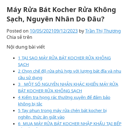
Máy Rửa Bát Kocher Rửa Không
Sạch, Nguyên Nhân Do Đâu?
Posted on
10/05/2021
09/12/2023
by
Trần Thị Thương
Chia sẻ trên
Nội dung bài viết
1 TẠI SAO MÁY RỬA BÁT KOCHER RỬA KHÔNG
SẠCH
2 Chọn chế độ rửa phù hợp với lượng bát đĩa và nhu
cầu sử dụng
3 MỘT SỐ NGUYÊN NHÂN KHÁC KHIẾN MÁY RỬA
BÁT KOCHER RỬA KHÔNG SẠCH
4 Kiểm tra họng rác thường xuyên để đảm bảo
không bị tắc
5 Tay phun trong máy rửa chén bát kocher bị
nghẽn, thức ăn giắt vào
6 MUA MÁY RỬA BÁT KOCHER NHẬP KHẨU TẠI BẾP