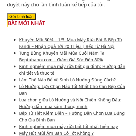
duyệt này cho lần bình luận kế tiếp của tôi.
BÀI MỚI NHẤT
Khuyến Mãi 30/4 – 1/5: Mua Máy Rửa Bát & Bếp Từ
Fandi – Nhận Quà Tới 20 Triệu | Bếp Từ Hà Nội
Tưng Bừng Khuyến Mãi Mùa Cuối Năm Tại
Beptuhanoi.com – Giảm Giá Sốc Đến 80%
Kinh nghiệm mua máy rửa bát gia đình: Hướng dẫn
chi tiết và thực tế
Làm Thế Nào Để Vệ Sinh Lò Nướng Đúng Cách?
Lò Nướng: Lựa Chọn Nào Tốt Nhất Cho Căn Bếp Của
Bạn
Lựa chọn giữa Lò Nướng và Nồi Chiên Không Dầu:
Hướng dẫn mua sắm thông minh
Bếp Từ Tiết Kiệm Điện – Hướng Dẫn Chọn Lựa Đúng
Cho Gia Đình Bạn
Kinh nghiệm mua máy rửa bát tốt nhất hiện nay
Máy Hút Mùi Âm Bàn Có Tốt Không ?