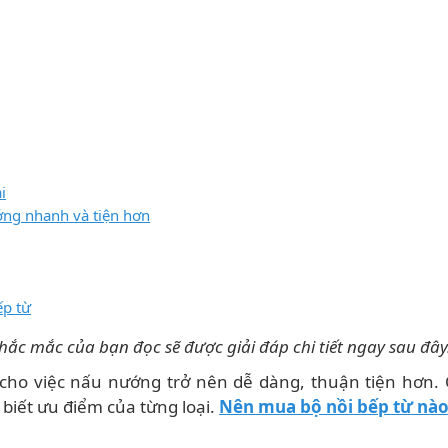
i
ớng nhanh và tiện hơn
ếp từ
hắc mắc của bạn đọc sẽ được giải đáp chi tiết ngay sau đây
 cho việc nấu nướng trở nên dễ dàng, thuận tiện hơn. 
biết ưu điểm của từng loại.
Nên mua bộ nồi bếp từ nà