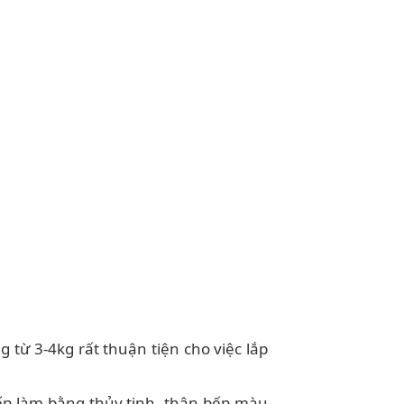
 từ 3-4kg rất thuận tiện cho việc lắp
 bếp làm bằng thủy tinh, thân bếp màu