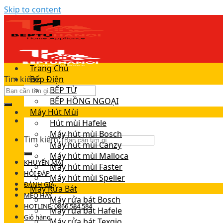
Skip to content
Trang Chủ
Tìm kiếm:
Bếp Điện
BẾP TỪ
BẾP HỒNG NGOẠI
Máy Hút Mùi
Hút mùi Hafele
Máy hút mùi Bosch
Tìm kiếm:
Máy hút mùi Canzy
Máy hút mùi Malloca
KHUYẾN MÃI
Máy hút mùi Faster
HỎI ĐÁP
Máy hút mùi Spelier
ĐÁNH GIÁ
Máy Rửa Bát
MẸO HAY
Máy rửa bát Bosch
HOTLINE: 0866.584.584
Máy rửa bát Hafele
Giỏ hàng
Máy rửa bát Texgio