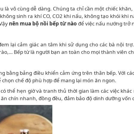
nấu là vô cùng dễ dàng. Chúng ta chỉ cần một chiếc khăn,
từ không sinh ra khí CO, CO2 khi nấu, không tạo khói kh
 Vậy
nên mua bộ nồi bếp từ nào
để việc nấu nướng trở 
em lại cảm giác an tâm khi sử dụng cho các bà nội trợ
rào,… Bếp từ là người bạn an toàn cho mọi thành viên ch
g bằng bảng điều khiển cảm ứng trên thân bếp. Với các 
hể chọn chế độ phù hợp để mang lại món ăn ngon.
 có thể hẹn giờ và tranh thủ thời gian làm các việc khá
thức ăn chín nhanh, đồng đều, đảm bảo độ dinh dưỡng vốn