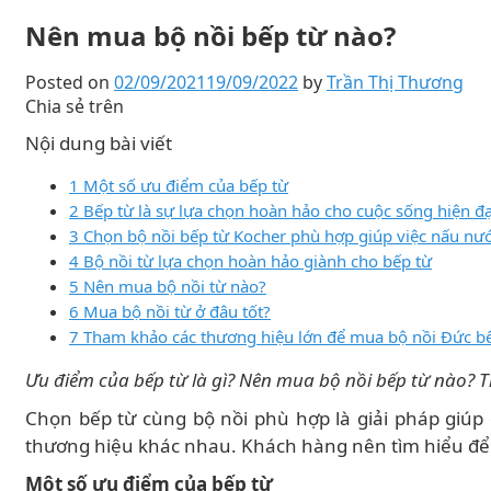
Nên mua bộ nồi bếp từ nào?
Posted on
02/09/2021
19/09/2022
by
Trần Thị Thương
Chia sẻ trên
Nội dung bài viết
1 Một số ưu điểm của bếp từ
2 Bếp từ là sự lựa chọn hoàn hảo cho cuộc sống hiện đạ
3 Chọn bộ nồi bếp từ Kocher phù hợp giúp việc nấu nư
4 Bộ nồi từ lựa chọn hoàn hảo giành cho bếp từ
5 Nên mua bộ nồi từ nào?
6 Mua bộ nồi từ ở đâu tốt?
7 Tham khảo các thương hiệu lớn để mua bộ nồi Đức b
Ưu điểm của bếp từ là gì? Nên mua bộ nồi bếp từ nào? T
Chọn bếp từ cùng bộ nồi phù hợp là giải pháp giúp
thương hiệu khác nhau. Khách hàng nên tìm hiểu để 
Một số ưu điểm của bếp từ