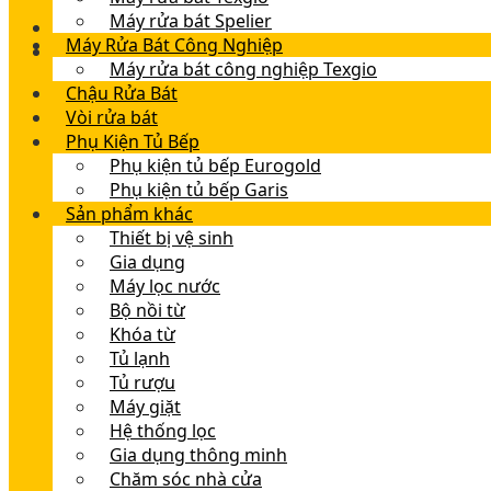
Máy rửa bát Spelier
Máy Rửa Bát Công Nghiệp
Máy rửa bát công nghiệp Texgio
Chậu Rửa Bát
Vòi rửa bát
Phụ Kiện Tủ Bếp
Phụ kiện tủ bếp Eurogold
Phụ kiện tủ bếp Garis
Sản phẩm khác
Thiết bị vệ sinh
Gia dụng
Máy lọc nước
Bộ nồi từ
Khóa từ
Tủ lạnh
Tủ rượu
Máy giặt
Hệ thống lọc
Gia dụng thông minh
Chăm sóc nhà cửa