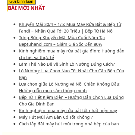
BÀI MỚI NHẤT
Khuyến Mãi 30/4 – 1/5: Mua Máy Rửa Bát & Bếp Từ
Fandi – Nhận Quà Tới 20 Triệu | Bếp Từ Hà Nội
Tưng Bừng Khuyến Mãi Mùa Cuối Năm Tại
Beptuhanoi.com – Giảm Giá Sốc Đến 80%
Kinh nghiệm mua máy rửa bát gia đình: Hướng dẫn
chi tiết và thực tế
Làm Thế Nào Để Vệ Sinh Lò Nướng Đúng Cách?
Lò Nướng: Lựa Chọn Nào Tốt Nhất Cho Căn Bếp Của
Bạn
Lựa chọn giữa Lò Nướng và Nồi Chiên Không Dầu:
Hướng dẫn mua sắm thông minh
Bếp Từ Tiết Kiệm Điện – Hướng Dẫn Chọn Lựa Đúng
Cho Gia Đình Bạn
Kinh nghiệm mua máy rửa bát tốt nhất hiện nay
Máy Hút Mùi Âm Bàn Có Tốt Không ?
Cách lắp đặt máy hút mùi trong nhà bếp của bạn