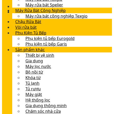
Máy rửa bát Spelier
Máy Rửa Bát Công Nghiệp
Máy rửa bát công nghiệp Texgio
Chậu Rửa Bát
Vòi rửa bát
Phụ Kiện Tủ Bếp
Phụ kiện tủ bếp Eurogold
Phụ kiện tủ bếp Garis
Sản phẩm khác
Thiết bị vệ sinh
Gia dụng
Máy lọc nước
Bộ nồi từ
Khóa từ
Tủ lạnh
Tủ rượu
Máy giặt
Hệ thống lọc
Gia dụng thông minh
Chăm sóc nhà cửa