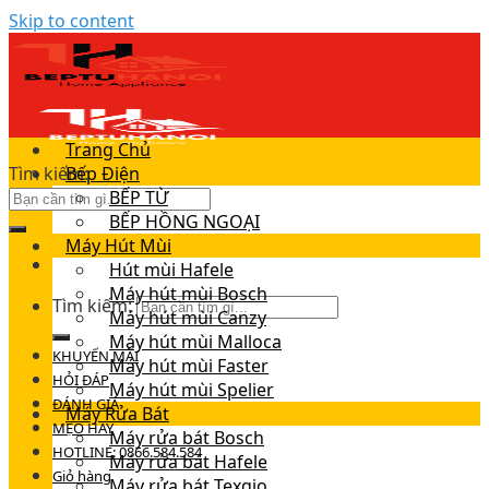
Skip to content
Trang Chủ
Tìm kiếm:
Bếp Điện
BẾP TỪ
BẾP HỒNG NGOẠI
Máy Hút Mùi
Hút mùi Hafele
Máy hút mùi Bosch
Tìm kiếm:
Máy hút mùi Canzy
Máy hút mùi Malloca
KHUYẾN MÃI
Máy hút mùi Faster
HỎI ĐÁP
Máy hút mùi Spelier
ĐÁNH GIÁ
Máy Rửa Bát
MẸO HAY
Máy rửa bát Bosch
HOTLINE: 0866.584.584
Máy rửa bát Hafele
Giỏ hàng
Máy rửa bát Texgio