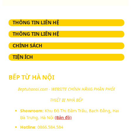
THÔNG TIN LIÊN HỆ
THÔNG TIN LIÊN HỆ
CHÍNH SÁCH
TIỆN ÍCH
BẾP TỪ HÀ NỘI
Beptuhanoi.com - WEBSITE CHÍNH HÃNG PHÂN PHỐI
THIẾT BỊ NHÀ BẾP
Showroom:
Khu Đô Thị Đầm Trấu, Bạch Đằng, Hai
Bà Trưng, Hà Nội
(Bản đồ)
Hotline
: 0866.584.584