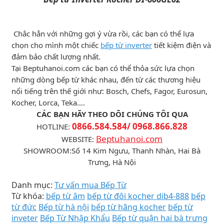
Chắc hẳn với những gợi ý vừa rồi, các bạn có thể lựa
chọn cho mình một chiếc
bếp từ inverter
tiết kiệm điện và
đảm bảo chất lượng nhất.
Tại Beptuhanoi.com các bạn có thể thỏa sức lựa chọn
những dòng bếp từ khác nhau, đến từ các thương hiệu
nổi tiếng trên thế giới như: Bosch, Chefs, Fagor, Eurosun,
Kocher, Lorca, Teka….
CÁC BẠN HÃY THEO DÕI CHÚNG TÔI QUA
0866.584.584/ 0968.866.828
HOTLINE:
Beptuhanoi.com
WEBSITE:
SHOWROOM:Số 14 Kim Ngưu, Thanh Nhàn, Hai Bà
Trưng, Hà Nội
Danh mục:
Tư vấn mua Bếp Từ
Từ khóa:
bếp từ âm
bếp từ đôi kocher dib4-888
bếp
từ đức
Bếp từ hà nội
bếp từ hãng kocher
bếp từ
inveter
Bếp Từ Nhập Khẩu
Bếp từ quận hai bà trưng