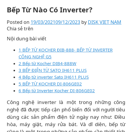
Bếp Từ Nào Có Inverter?
Posted on
19/03/2021
09/12/2023
by
DISK VIET NAM
Chia sẻ trên
Nội dung bài viết
1 BẾP TỪ KOCHER ĐIB-888- BẾP TỪ INVERTER
CÔNG NGHỆ G5
2 Bếp từ Kocher DIB4-888W
3 BẾP ĐIỆN TỪ SATO IH611 PLUS
4 Bếp từ inverter Sato IH611 PLUS
5 BẾP TỪ KOCHER DI-806GE02
6 Bếp từ Inverter Kocher DI-806GE02
Công nghệ inverter là một trong những công
nghệ đã được tiếp cận phổ biến đối với người tiêu
dùng các sản phẩm điện tử ngày nay như: Điều
hòa, máy giặt, máy rửa bát. Và dĩ diên, bếp từ
cũng là một trong những sản phẩm cần thiết tích