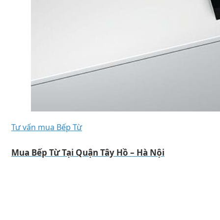
Tư vấn mua Bếp Từ
Mua Bếp Từ Tại Quận Tây Hồ – Hà Nội