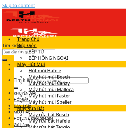
Skip to content
Trang Chủ
Tìm kiếm:
Bếp Điện
BẾP TỪ
BẾP HỒNG NGOẠI
Máy Hút Mùi
Hút mùi Hafele
Máy hút mùi Bosch
Tìm kiếm:
Máy hút mùi Canzy
Máy hút mùi Malloca
KHUYẾN MÃI
Máy hút mùi Faster
HỎI ĐÁP
Máy hút mùi Spelier
ĐÁNH GIÁ
Máy Rửa Bát
MẸO HAY
Máy rửa bát Bosch
HOTLINE: 0866.584.584
Máy rửa bát Hafele
Giỏ hàng
Máy rửa bát Texgio