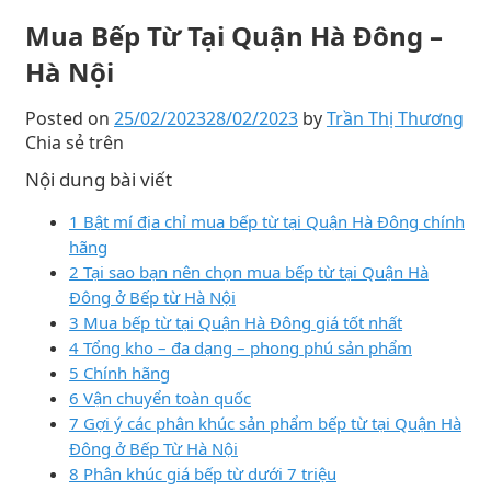
Mua Bếp Từ Tại Quận Hà Đông –
Hà Nội
Posted on
25/02/2023
28/02/2023
by
Trần Thị Thương
Chia sẻ trên
Nội dung bài viết
1 Bật mí địa chỉ mua bếp từ tại Quận Hà Đông chính
hãng
2 Tại sao bạn nên chọn mua bếp từ tại Quận Hà
Đông ở Bếp từ Hà Nội
3 Mua bếp từ tại Quận Hà Đông giá tốt nhất
4 Tổng kho – đa dạng – phong phú sản phẩm
5 Chính hãng
6 Vận chuyển toàn quốc
7 Gợi ý các phân khúc sản phẩm bếp từ tại Quận Hà
Đông ở Bếp Từ Hà Nội
8 Phân khúc giá bếp từ dưới 7 triệu