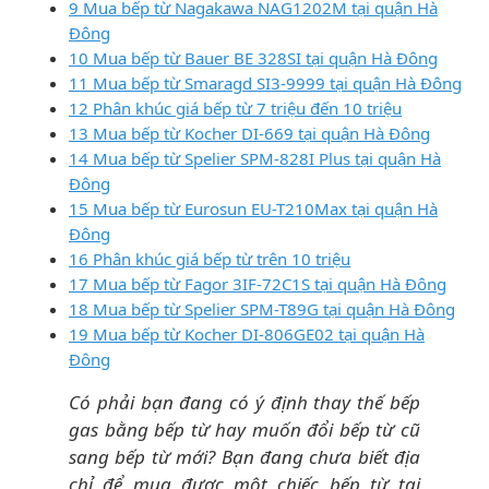
9 Mua bếp từ Nagakawa NAG1202M tại quận Hà
Đông
10 Mua bếp từ Bauer BE 328SI tại quận Hà Đông
11 Mua bếp từ Smaragd SI3-9999 tại quận Hà Đông
12 Phân khúc giá bếp từ 7 triệu đến 10 triệu
13 Mua bếp từ Kocher DI-669 tại quận Hà Đông
14 Mua bếp từ Spelier SPM-828I Plus tại quận Hà
Đông
15 Mua bếp từ Eurosun EU-T210Max tại quận Hà
Đông
16 Phân khúc giá bếp từ trên 10 triệu
17 Mua bếp từ Fagor 3IF-72C1S tại quận Hà Đông
18 Mua bếp từ Spelier SPM-T89G tại quận Hà Đông
19 Mua bếp từ Kocher DI-806GE02 tại quận Hà
Đông
Có phải bạn đang có ý định thay thế bếp
gas bằng bếp từ hay muốn đổi bếp từ cũ
sang bếp từ mới? Bạn đang chưa biết địa
chỉ để mua được một chiếc bếp từ tại