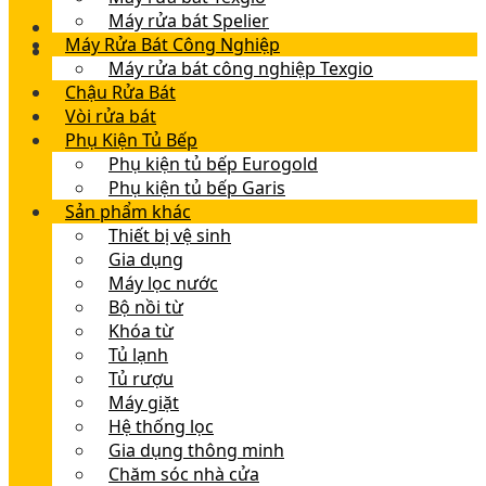
Máy rửa bát Spelier
Máy Rửa Bát Công Nghiệp
Máy rửa bát công nghiệp Texgio
Chậu Rửa Bát
Vòi rửa bát
Phụ Kiện Tủ Bếp
Phụ kiện tủ bếp Eurogold
Phụ kiện tủ bếp Garis
Sản phẩm khác
Thiết bị vệ sinh
Gia dụng
Máy lọc nước
Bộ nồi từ
Khóa từ
Tủ lạnh
Tủ rượu
Máy giặt
Hệ thống lọc
Gia dụng thông minh
Chăm sóc nhà cửa