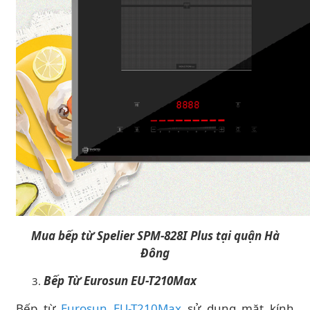
Mua bếp từ Spelier SPM-828I Plus tại quận Hà
Đông
Bếp Từ Eurosun EU-T210Max
Bếp từ
Eurosun EU-T210Max
sử dụng mặt kính