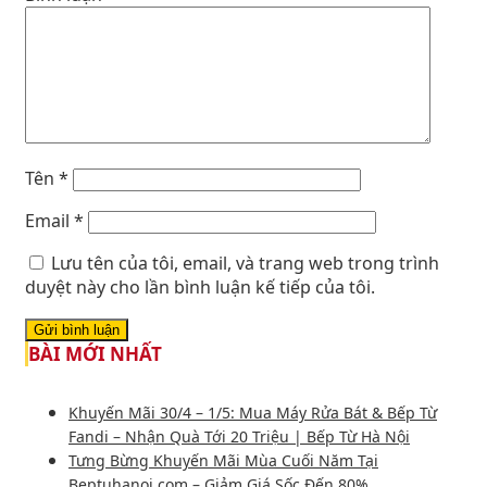
Tên
*
Email
*
Lưu tên của tôi, email, và trang web trong trình
duyệt này cho lần bình luận kế tiếp của tôi.
BÀI MỚI NHẤT
Khuyến Mãi 30/4 – 1/5: Mua Máy Rửa Bát & Bếp Từ
Fandi – Nhận Quà Tới 20 Triệu | Bếp Từ Hà Nội
Tưng Bừng Khuyến Mãi Mùa Cuối Năm Tại
Beptuhanoi.com – Giảm Giá Sốc Đến 80%