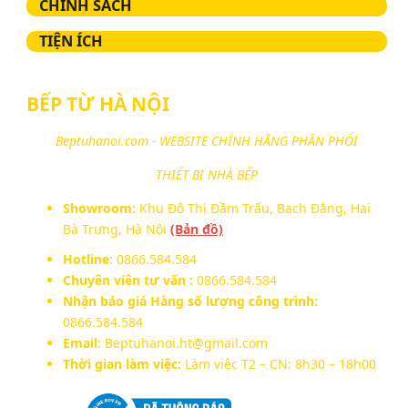
CHÍNH SÁCH
TIỆN ÍCH
BẾP TỪ HÀ NỘI
Beptuhanoi.com - WEBSITE CHÍNH HÃNG PHÂN PHỐI
THIẾT BỊ NHÀ BẾP
Showroom:
Khu Đô Thị Đầm Trấu, Bạch Đằng, Hai
Bà Trưng, Hà Nội
(Bản đồ)
Hotline
: 0866.584.584
Chuyên viên tư vấn :
0866.584.584
Nhận báo giá Hàng số lượng công trình:
0866.584.584
Email
: Beptuhanoi.ht@gmail.com
Thời gian làm việc:
Làm việc T2 – CN: 8h30 – 18h00