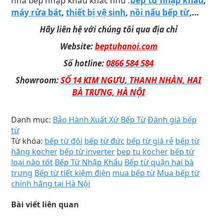
nhà bếp nhập khẩu khác như :
bếp từ nhập khẩu
,
máy rửa bát
,
thiết bị vệ sinh
,
nồi nấu bếp từ
,…
Hãy liên hệ với chúng tôi qua địa chỉ
Website:
beptuhanoi.com
Số hotline:
0866 584 584
Showroom:
SỐ 14 KIM NGƯU, THANH NHÀN, HAI
BÀ TRƯNG, HÀ NỘI
Danh mục:
Bảo Hành Xuất Xứ Bếp Từ
Đánh giá bếp
từ
Từ khóa:
bếp từ đôi
bếp từ đức
bếp từ giá rẻ
bếp từ
hãng kocher
bếp từ inverter
bep tu kocher
bếp từ
loại nào tốt
Bếp Từ Nhập Khẩu
Bếp từ quận hai bà
trưng
Bếp từ tiết kiệm điện
mua bếp từ
Mua bếp từ
chính hãng tại Hà Nội
Bài viết liên quan