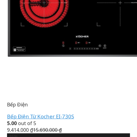
Bếp Điện
Bếp Điện Từ Kocher EI-730S
5.00
out of 5
9.414.000
₫
15.690.000
₫
-36%