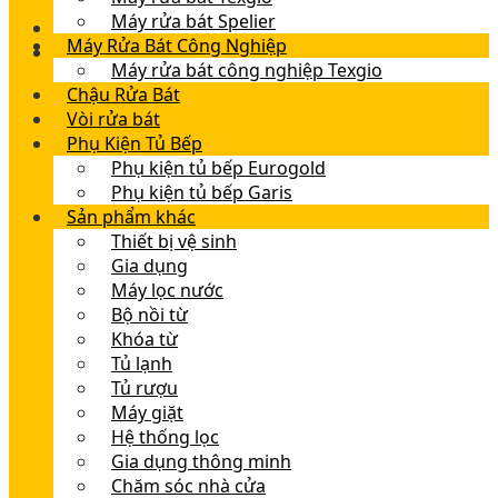
Máy rửa bát Spelier
Máy Rửa Bát Công Nghiệp
Máy rửa bát công nghiệp Texgio
Chậu Rửa Bát
Vòi rửa bát
Phụ Kiện Tủ Bếp
Phụ kiện tủ bếp Eurogold
Phụ kiện tủ bếp Garis
Sản phẩm khác
Thiết bị vệ sinh
Gia dụng
Máy lọc nước
Bộ nồi từ
Khóa từ
Tủ lạnh
Tủ rượu
Máy giặt
Hệ thống lọc
Gia dụng thông minh
Chăm sóc nhà cửa