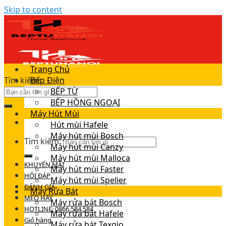
Skip to content
Trang Chủ
Tìm kiếm:
Bếp Điện
BẾP TỪ
BẾP HỒNG NGOẠI
Máy Hút Mùi
Hút mùi Hafele
Máy hút mùi Bosch
Tìm kiếm:
Máy hút mùi Canzy
Máy hút mùi Malloca
KHUYẾN MÃI
Máy hút mùi Faster
HỎI ĐÁP
Máy hút mùi Spelier
ĐÁNH GIÁ
Máy Rửa Bát
MẸO HAY
Máy rửa bát Bosch
HOTLINE: 0866.584.584
Máy rửa bát Hafele
Giỏ hàng
Máy rửa bát Texgio