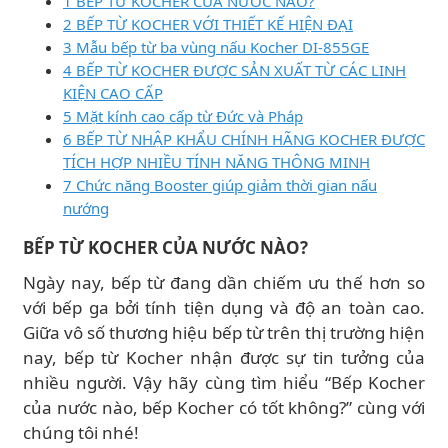
1 BẾP TỪ KOCHER CỦA NƯỚC NÀO?
2 BẾP TỪ KOCHER VỚI THIẾT KẾ HIỆN ĐẠI
3 Mẫu bếp từ ba vùng nấu Kocher DI-855GE
4 BẾP TỪ KOCHER ĐƯỢC SẢN XUẤT TỪ CÁC LINH
KIỆN CAO CẤP
5 Mặt kính cao cấp từ Đức và Pháp
6 BẾP TỪ NHẬP KHẨU CHÍNH HÃNG KOCHER ĐƯỢC
TÍCH HỢP NHIỀU TÍNH NĂNG THÔNG MINH
7 Chức năng Booster giúp giảm thời gian nấu
nướng
BẾP TỪ KOCHER CỦA NƯỚC NÀO?
Ngày nay, bếp từ đang dần chiếm ưu thế hơn so
với bếp ga bởi tính tiện dụng và độ an toàn cao.
Giữa vô số thương hiệu bếp từ trên thị trường hiện
nay, bếp từ Kocher nhận được sự tin tưởng của
nhiều người. Vậy hãy cùng tìm hiểu “Bếp Kocher
của nước nào, bếp Kocher có tốt không?” cùng với
chúng tôi nhé!