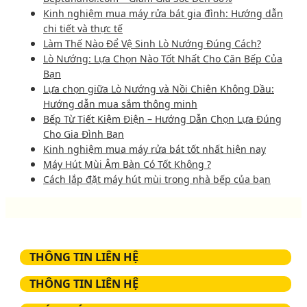
Kinh nghiệm mua máy rửa bát gia đình: Hướng dẫn
chi tiết và thực tế
Làm Thế Nào Để Vệ Sinh Lò Nướng Đúng Cách?
Lò Nướng: Lựa Chọn Nào Tốt Nhất Cho Căn Bếp Của
Bạn
Lựa chọn giữa Lò Nướng và Nồi Chiên Không Dầu:
Hướng dẫn mua sắm thông minh
Bếp Từ Tiết Kiệm Điện – Hướng Dẫn Chọn Lựa Đúng
Cho Gia Đình Bạn
Kinh nghiệm mua máy rửa bát tốt nhất hiện nay
Máy Hút Mùi Âm Bàn Có Tốt Không ?
Cách lắp đặt máy hút mùi trong nhà bếp của bạn
THÔNG TIN LIÊN HỆ
THÔNG TIN LIÊN HỆ