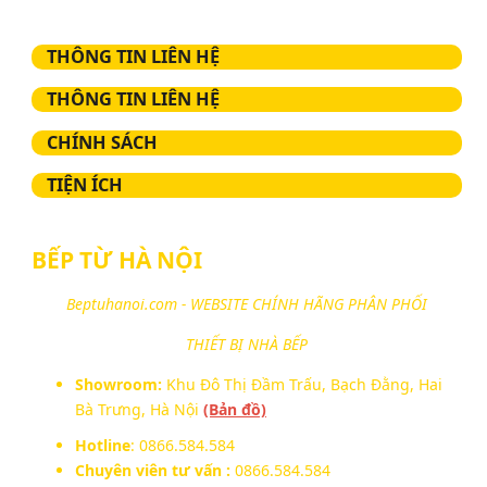
THÔNG TIN LIÊN HỆ
THÔNG TIN LIÊN HỆ
CHÍNH SÁCH
TIỆN ÍCH
BẾP TỪ HÀ NỘI
Beptuhanoi.com - WEBSITE CHÍNH HÃNG PHÂN PHỐI
THIẾT BỊ NHÀ BẾP
Showroom:
Khu Đô Thị Đầm Trấu, Bạch Đằng, Hai
Bà Trưng, Hà Nội
(Bản đồ)
Hotline
: 0866.584.584
Chuyên viên tư vấn :
0866.584.584