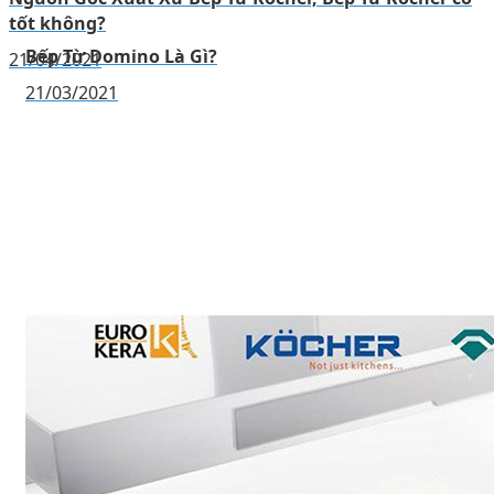
tốt không?
Bếp Từ Domino Là Gì?
21/04/2021
21/03/2021