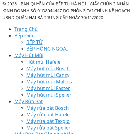
© 2026 - BẢN QUYỀN CỦA BẾP TỪ HÀ NỘI . GIẤY CHỨNG NHẬN
KINH DOANH SỐ 01D8044447 DO PHÒNG TÀI CHÍNH KẾ HOẠCH
UBND QUẬN HAI BÀ TRƯNG CẤP NGÀY 30/11/2020
Trang Chủ
Bếp Điện
BẾP TỪ
BẾP HỒNG NGOẠI
Máy Hút Mùi
Hút mùi Hafele
Máy hút mùi Bosch
Máy hút mùi Canzy
Máy hút mùi Malloca
Máy hút mùi Faster
Máy hút mùi Spelier
Máy Rửa Bát
Máy rửa bát Bosch
Máy rửa bát Hafele
Máy rửa bát Texgio
Máy rửa bát Spelier