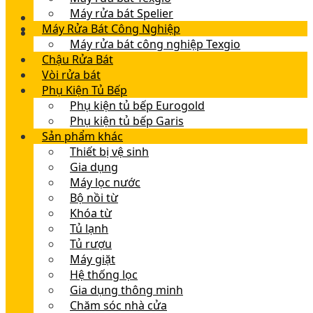
Máy rửa bát Spelier
Máy Rửa Bát Công Nghiệp
Máy rửa bát công nghiệp Texgio
Chậu Rửa Bát
Vòi rửa bát
Phụ Kiện Tủ Bếp
Phụ kiện tủ bếp Eurogold
Phụ kiện tủ bếp Garis
Sản phẩm khác
Thiết bị vệ sinh
Gia dụng
Máy lọc nước
Bộ nồi từ
Khóa từ
Tủ lạnh
Tủ rượu
Máy giặt
Hệ thống lọc
Gia dụng thông minh
Chăm sóc nhà cửa