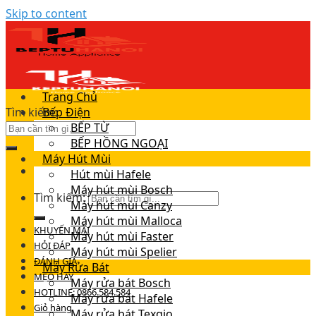
Skip to content
Trang Chủ
Tìm kiếm:
Bếp Điện
BẾP TỪ
BẾP HỒNG NGOẠI
Máy Hút Mùi
Hút mùi Hafele
Máy hút mùi Bosch
Tìm kiếm:
Máy hút mùi Canzy
Máy hút mùi Malloca
KHUYẾN MÃI
Máy hút mùi Faster
HỎI ĐÁP
Máy hút mùi Spelier
ĐÁNH GIÁ
Máy Rửa Bát
MẸO HAY
Máy rửa bát Bosch
HOTLINE: 0866.584.584
Máy rửa bát Hafele
Giỏ hàng
Máy rửa bát Texgio