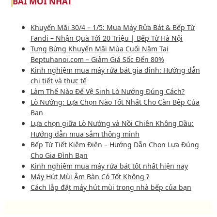
BÀI MỚI NHẤT
Khuyến Mãi 30/4 – 1/5: Mua Máy Rửa Bát & Bếp Từ
Fandi – Nhận Quà Tới 20 Triệu | Bếp Từ Hà Nội
Tưng Bừng Khuyến Mãi Mùa Cuối Năm Tại
Beptuhanoi.com – Giảm Giá Sốc Đến 80%
Kinh nghiệm mua máy rửa bát gia đình: Hướng dẫn
chi tiết và thực tế
Làm Thế Nào Để Vệ Sinh Lò Nướng Đúng Cách?
Lò Nướng: Lựa Chọn Nào Tốt Nhất Cho Căn Bếp Của
Bạn
Lựa chọn giữa Lò Nướng và Nồi Chiên Không Dầu:
Hướng dẫn mua sắm thông minh
Bếp Từ Tiết Kiệm Điện – Hướng Dẫn Chọn Lựa Đúng
Cho Gia Đình Bạn
Kinh nghiệm mua máy rửa bát tốt nhất hiện nay
Máy Hút Mùi Âm Bàn Có Tốt Không ?
Cách lắp đặt máy hút mùi trong nhà bếp của bạn