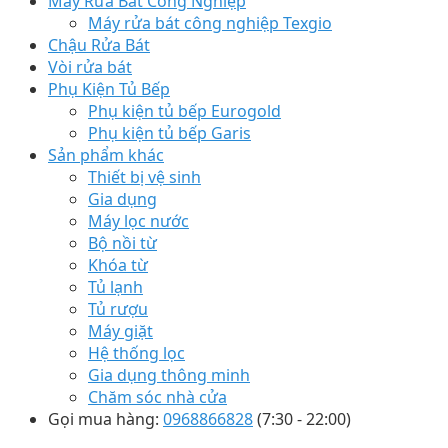
Máy Rửa Bát Công Nghiệp
Máy rửa bát công nghiệp Texgio
Chậu Rửa Bát
Vòi rửa bát
Phụ Kiện Tủ Bếp
Phụ kiện tủ bếp Eurogold
Phụ kiện tủ bếp Garis
Sản phẩm khác
Thiết bị vệ sinh
Gia dụng
Máy lọc nước
Bộ nồi từ
Khóa từ
Tủ lạnh
Tủ rượu
Máy giặt
Hệ thống lọc
Gia dụng thông minh
Chăm sóc nhà cửa
Gọi mua hàng:
0968866828
(7:30 - 22:00)