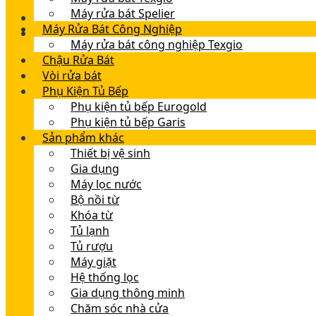
Máy rửa bát Spelier
Máy Rửa Bát Công Nghiệp
Máy rửa bát công nghiệp Texgio
Chậu Rửa Bát
Vòi rửa bát
Phụ Kiện Tủ Bếp
Phụ kiện tủ bếp Eurogold
Phụ kiện tủ bếp Garis
Sản phẩm khác
Thiết bị vệ sinh
Gia dụng
Máy lọc nước
Bộ nồi từ
Khóa từ
Tủ lạnh
Tủ rượu
Máy giặt
Hệ thống lọc
Gia dụng thông minh
Chăm sóc nhà cửa