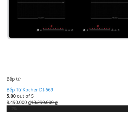
Bếp từ
Bếp Từ Kocher DI-669
5.00
out of 5
8.490.000
₫
13.290.000
₫
-20%