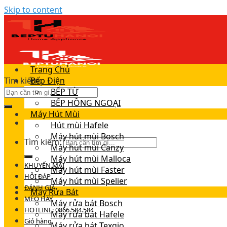
Skip to content
Trang Chủ
Tìm kiếm:
Bếp Điện
BẾP TỪ
BẾP HỒNG NGOẠI
Máy Hút Mùi
Hút mùi Hafele
Máy hút mùi Bosch
Tìm kiếm:
Máy hút mùi Canzy
Máy hút mùi Malloca
KHUYẾN MÃI
Máy hút mùi Faster
HỎI ĐÁP
Máy hút mùi Spelier
ĐÁNH GIÁ
Máy Rửa Bát
MẸO HAY
Máy rửa bát Bosch
HOTLINE: 0866.584.584
Máy rửa bát Hafele
Giỏ hàng
Máy rửa bát Texgio