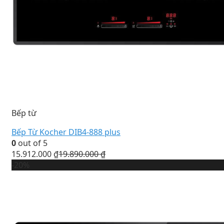
Bếp từ
Bếp Từ Kocher DIB4-888 plus
0
out of 5
15.912.000
₫
19.890.000
₫
-20%