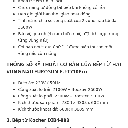
Khóa trẻ em Child lock
Chức năng tự động tắt bếp khi không có nồi
Hẹn giờ giới hạn thời gian hoạt động
Tính năng chia sẻ công suất của 2 vùng nấu tối đa
3600W
Bảo vệ quá nhiệt (cảm biến nhiệt độ tích hợp trong
từng vùng nấu)
Chỉ báo nhiệt dư: Chữ “H” được hiển thị cho mỗi
vùng nấu còn nóng
THÔNG SỐ KỸ THUẬT CƠ BẢN CỦA BẾP TỪ HAI
VÙNG NẤU EUROSUN EU-T710Pro
Điện áp: 220V / 50Hz
Công suất lò trái: 2100W – Booster 2600W
Công suất lò phải: 2300W – Booster 3100W
Kích thước sản phẩm: 730R x 430S x 60C mm
Kích thước khoét đá: 680R x 380S mm
2. Bếp từ Kocher DIB4-888