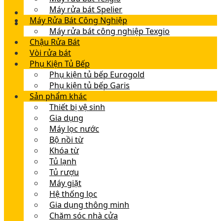
Máy rửa bát Spelier
Máy Rửa Bát Công Nghiệp
Máy rửa bát công nghiệp Texgio
Chậu Rửa Bát
Vòi rửa bát
Phụ Kiện Tủ Bếp
Phụ kiện tủ bếp Eurogold
Phụ kiện tủ bếp Garis
Sản phẩm khác
Thiết bị vệ sinh
Gia dụng
Máy lọc nước
Bộ nồi từ
Khóa từ
Tủ lạnh
Tủ rượu
Máy giặt
Hệ thống lọc
Gia dụng thông minh
Chăm sóc nhà cửa