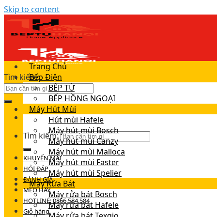
Skip to content
Trang Chủ
Tìm kiếm:
Bếp Điện
BẾP TỪ
BẾP HỒNG NGOẠI
Máy Hút Mùi
Hút mùi Hafele
Máy hút mùi Bosch
Tìm kiếm:
Máy hút mùi Canzy
Máy hút mùi Malloca
KHUYẾN MÃI
Máy hút mùi Faster
HỎI ĐÁP
Máy hút mùi Spelier
ĐÁNH GIÁ
Máy Rửa Bát
MẸO HAY
Máy rửa bát Bosch
HOTLINE: 0866.584.584
Máy rửa bát Hafele
Giỏ hàng
Máy rửa bát Texgio