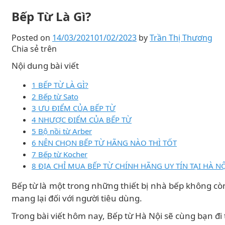
Bếp Từ Là Gì?
Posted on
14/03/2021
01/02/2023
by
Trần Thị Thương
Chia sẻ trên
Nội dung bài viết
1 BẾP TỪ LÀ GÌ?
2 Bếp từ Sato
3 ƯU ĐIỂM CỦA BẾP TỪ
4 NHƯỢC ĐIỂM CỦA BẾP TỪ
5 Bộ nồi từ Arber
6 NÊN CHỌN BẾP TỪ HÃNG NÀO THÌ TỐT
7 Bếp từ Kocher
8 ĐỊA CHỈ MUA BẾP TỪ CHÍNH HÃNG UY TÍN TẠI HÀ N
Bếp từ là một trong những thiết bị nhà bếp không còn 
mang lại đối với người tiêu dùng.
Trong bài viết hôm nay, Bếp từ Hà Nội sẽ cùng bạn đi