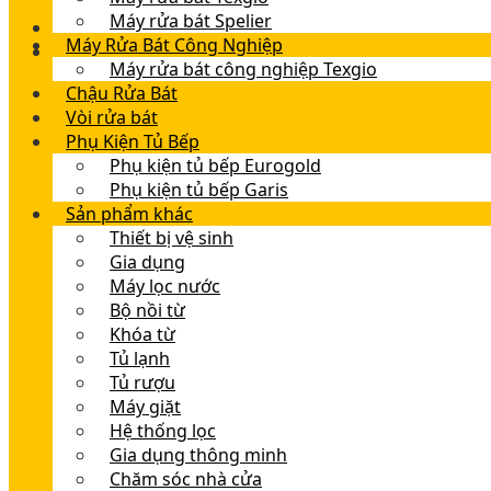
Máy rửa bát Spelier
Máy Rửa Bát Công Nghiệp
Máy rửa bát công nghiệp Texgio
Chậu Rửa Bát
Vòi rửa bát
Phụ Kiện Tủ Bếp
Phụ kiện tủ bếp Eurogold
Phụ kiện tủ bếp Garis
Sản phẩm khác
Thiết bị vệ sinh
Gia dụng
Máy lọc nước
Bộ nồi từ
Khóa từ
Tủ lạnh
Tủ rượu
Máy giặt
Hệ thống lọc
Gia dụng thông minh
Chăm sóc nhà cửa