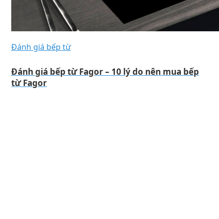
Đánh giá bếp từ
Đánh giá bếp từ Fagor – 10 lý do nên mua bếp
từ Fagor