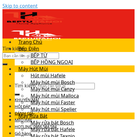
Skip to content
Trang Chủ
Tìm kiếm:
Bếp Điện
BẾP TỪ
BẾP HỒNG NGOẠI
Máy Hút Mùi
Hút mùi Hafele
Máy hút mùi Bosch
Tìm kiếm:
Máy hút mùi Canzy
Máy hút mùi Malloca
KHUYẾN MÃI
Máy hút mùi Faster
HỎI ĐÁP
Máy hút mùi Spelier
ĐÁNH GIÁ
Máy Rửa Bát
MẸO HAY
Máy rửa bát Bosch
HOTLINE: 0866.584.584
Máy rửa bát Hafele
Giỏ hàng
Máy rửa bát Texgio