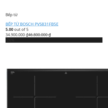
Bếp từ
BẾP TỪ BOSCH PVS831FB5E
5.00
out of 5
34.900.000
₫
46.800.000
₫
-26%