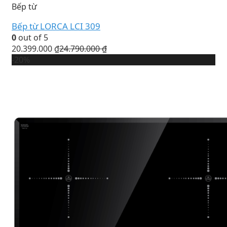
Bếp từ
Bếp từ LORCA LCI 309
0
out of 5
20.399.000
₫
24.790.000
₫
-20%