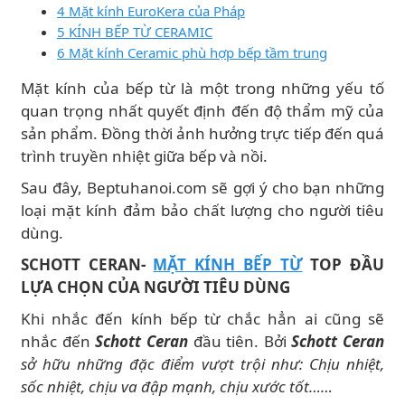
4 Mặt kính EuroKera của Pháp
5 KÍNH BẾP TỪ CERAMIC
6 Mặt kính Ceramic phù hợp bếp tầm trung
Mặt kính của bếp từ là một trong những yếu tố
quan trọng nhất quyết định đến độ thẩm mỹ của
sản phẩm. Đồng thời ảnh hưởng trực tiếp đến quá
trình truyền nhiệt giữa bếp và nồi.
Sau đây, Beptuhanoi.com sẽ gợi ý cho bạn những
loại mặt kính đảm bảo chất lượng cho người tiêu
dùng.
SCHOTT CERAN-
MẶT KÍNH BẾP TỪ
TOP ĐẦU
LỰA CHỌN CỦA NGƯỜI TIÊU DÙNG
Khi nhắc đến kính bếp từ chắc hẳn ai cũng sẽ
nhắc đến
Schott Ceran
đầu tiên. Bởi
Schott Ceran
sở hữu những đặc điểm vượt trội như: Chịu nhiệt,
sốc nhiệt, chịu va đập mạnh, chịu xước tốt……