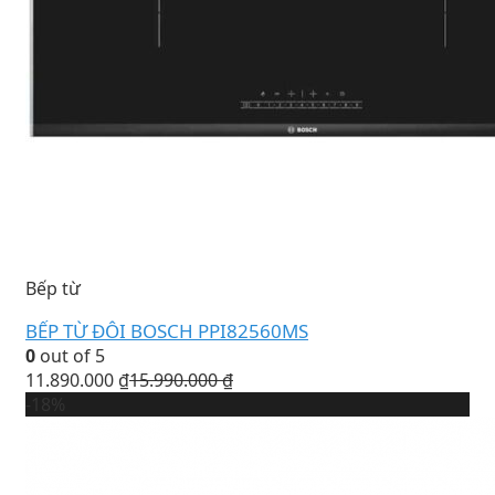
Bếp từ
BẾP TỪ ĐÔI BOSCH PPI82560MS
0
out of 5
11.890.000
₫
15.990.000
₫
-18%