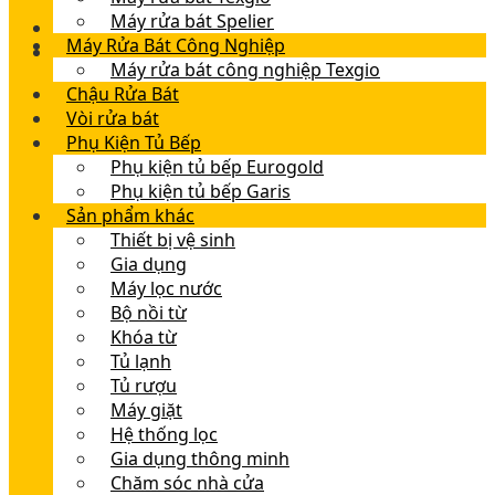
Máy rửa bát Spelier
Máy Rửa Bát Công Nghiệp
Máy rửa bát công nghiệp Texgio
Chậu Rửa Bát
Vòi rửa bát
Phụ Kiện Tủ Bếp
Phụ kiện tủ bếp Eurogold
Phụ kiện tủ bếp Garis
Sản phẩm khác
Thiết bị vệ sinh
Gia dụng
Máy lọc nước
Bộ nồi từ
Khóa từ
Tủ lạnh
Tủ rượu
Máy giặt
Hệ thống lọc
Gia dụng thông minh
Chăm sóc nhà cửa