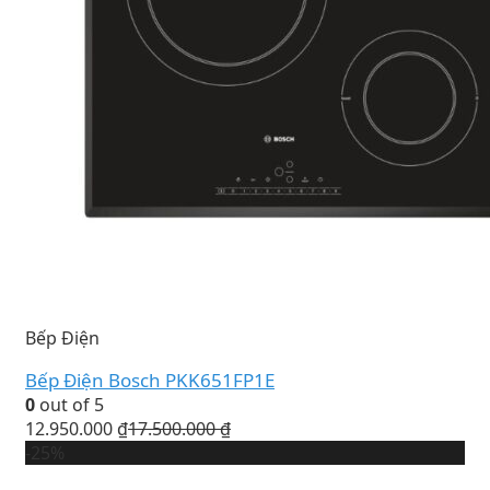
Bếp Điện
Bếp Điện Bosch PKK651FP1E
0
out of 5
12.950.000
₫
17.500.000
₫
-25%