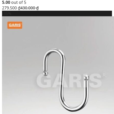
5.00
out of 5
279.500
₫
430.000
₫
-35%