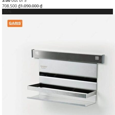
5.00
out of 5
708.500
₫
1.090.000
₫
-35%