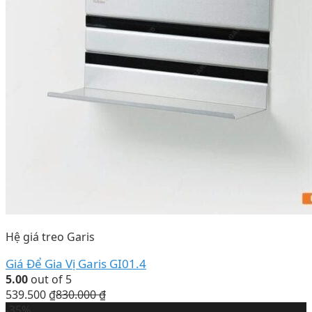
Hệ giá treo Garis
Giá Để Gia Vị Garis GI01.4
5.00
out of 5
539.500
₫
830.000
₫
-35%