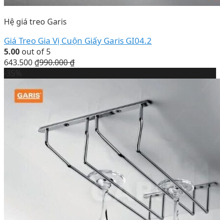
Hệ giá treo Garis
Giá Treo Gia Vị Cuộn Giấy Garis GI04.2
5.00
out of 5
643.500
₫
990.000
₫
-35%