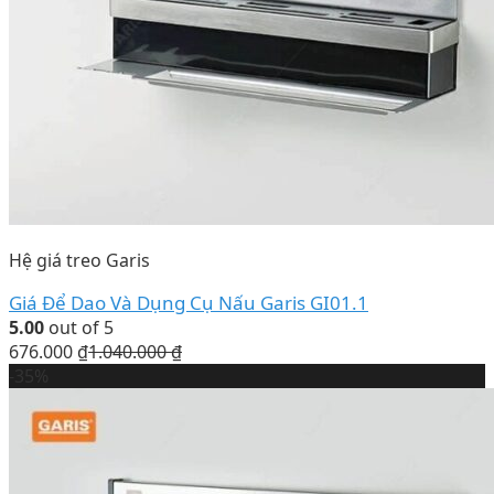
Hệ giá treo Garis
Giá Để Dao Và Dụng Cụ Nấu Garis GI01.1
5.00
out of 5
676.000
₫
1.040.000
₫
-35%