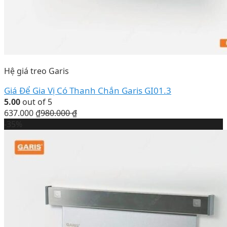
Hệ giá treo Garis
Giá Để Gia Vị Có Thanh Chắn Garis GI01.3
5.00
out of 5
637.000
₫
980.000
₫
-35%