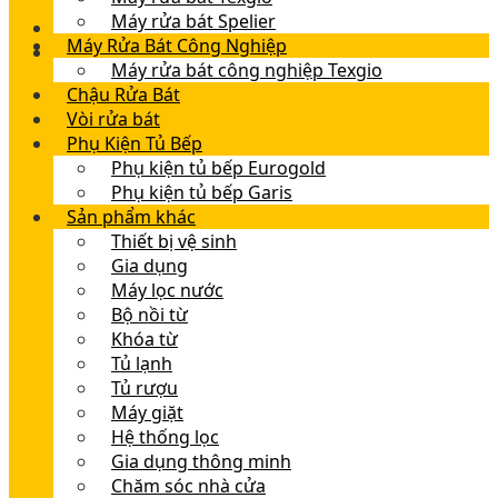
Máy rửa bát Spelier
Máy Rửa Bát Công Nghiệp
Máy rửa bát công nghiệp Texgio
Chậu Rửa Bát
Vòi rửa bát
Phụ Kiện Tủ Bếp
Phụ kiện tủ bếp Eurogold
Phụ kiện tủ bếp Garis
Sản phẩm khác
Thiết bị vệ sinh
Gia dụng
Máy lọc nước
Bộ nồi từ
Khóa từ
Tủ lạnh
Tủ rượu
Máy giặt
Hệ thống lọc
Gia dụng thông minh
Chăm sóc nhà cửa