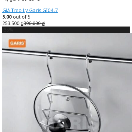
Giá Treo Ly Garis GI04.7
5.00
out of 5
253.500
₫
390.000
₫
-35%