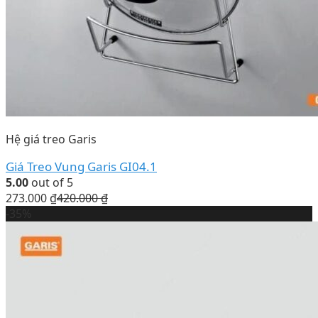
Hệ giá treo Garis
Giá Treo Vung Garis GI04.1
5.00
out of 5
273.000
₫
420.000
₫
-35%