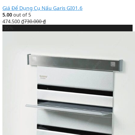
Giá Để Dụng Cụ Nấu Garis GI01.6
5.00
out of 5
474.500
₫
730.000
₫
-35%