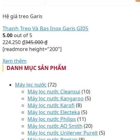
Hệ giá treo Garis
Thanh Treo Và Bas Inox Garis GI05
5.00
out of 5
224.250
₫
345.000
₫
[readmore height="200"]
Xem thêm
DANH MỤC SẢN PHẨM
Máy lọc nước
(72)
Máy lọc nước Cleansui
(10)
Máy lọc nước Kangaroo
(5)
Máy lọc nước Karofi
(8)
Máy lọc nước Electeka
(5)
Máy lọc nước Philips
(11)
Máy lọc nước AO Smith
(20)
Máy lọc nước Unilerver Pureit
(5)
Máy lọc nước Pentair
(8)