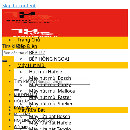
Skip to content
Trang Chủ
Tìm kiếm:
Bếp Điện
BẾP TỪ
BẾP HỒNG NGOẠI
Máy Hút Mùi
Hút mùi Hafele
Máy hút mùi Bosch
Tìm kiếm:
Máy hút mùi Canzy
Máy hút mùi Malloca
KHUYẾN MÃI
Máy hút mùi Faster
HỎI ĐÁP
Máy hút mùi Spelier
ĐÁNH GIÁ
Máy Rửa Bát
MẸO HAY
Máy rửa bát Bosch
HOTLINE: 0866.584.584
Máy rửa bát Hafele
Giỏ hàng
Máy rửa bát Texgio