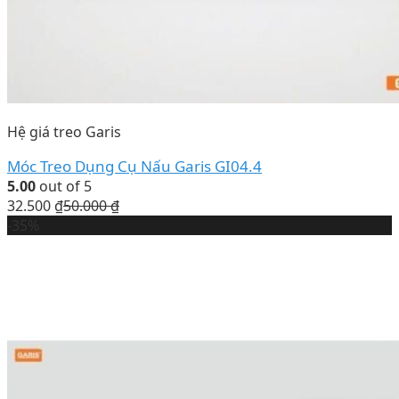
Hệ giá treo Garis
Móc Treo Dụng Cụ Nấu Garis GI04.4
5.00
out of 5
32.500
₫
50.000
₫
-35%