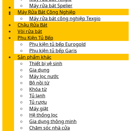
Máy rửa bát Spelier
Máy Rửa Bát Công Nghiệp
Máy rửa bát công nghiệp Texgio
Chậu Rửa Bát
Vòi rửa bát
Phụ Kiện Tủ Bếp
Phụ kiện tủ bếp Eurogold
Phụ kiện tủ bếp Garis
Sản phẩm khác
Thiết bị vệ sinh
Gia dụng
Máy lọc nước
Bộ nồi từ
Khóa từ
Tủ lạnh
Tủ rượu
Máy giặt
Hệ thống lọc
Gia dụng thông minh
Chăm sóc nhà cửa