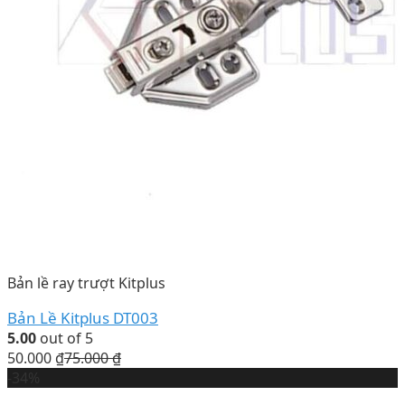
Bản lề ray trượt Kitplus
Bản Lề Kitplus DT003
5.00
out of 5
50.000
₫
75.000
₫
-34%