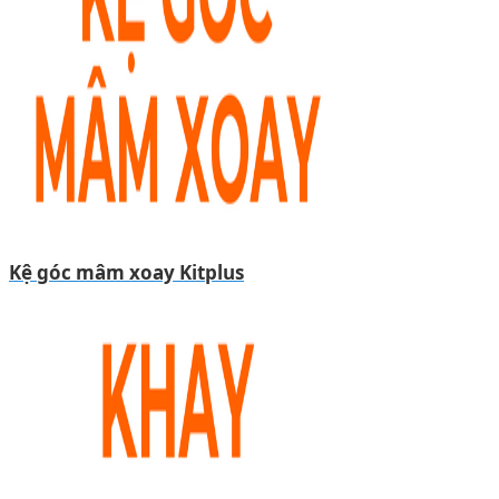
Kệ góc mâm xoay Kitplus