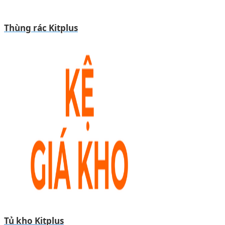
Thùng rác Kitplus
Tủ kho Kitplus