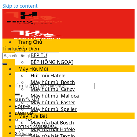
Skip to content
Trang Chủ
Tìm kiếm:
Bếp Điện
BẾP TỪ
BẾP HỒNG NGOẠI
Máy Hút Mùi
Hút mùi Hafele
Máy hút mùi Bosch
Tìm kiếm:
Máy hút mùi Canzy
Máy hút mùi Malloca
KHUYẾN MÃI
Máy hút mùi Faster
HỎI ĐÁP
Máy hút mùi Spelier
ĐÁNH GIÁ
Máy Rửa Bát
MẸO HAY
Máy rửa bát Bosch
HOTLINE: 0866.584.584
Máy rửa bát Hafele
Giỏ hàng
Máy rửa bát Texgio