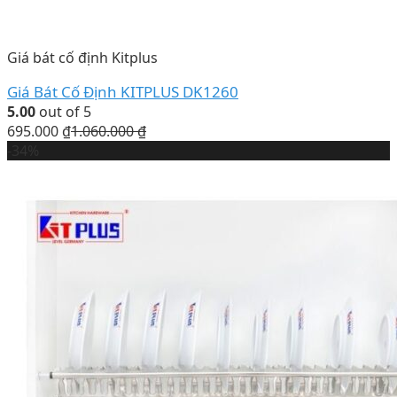
Giá bát cố định Kitplus
Giá Bát Cố Định KITPLUS DK1260
5.00
out of 5
695.000
₫
1.060.000
₫
-34%