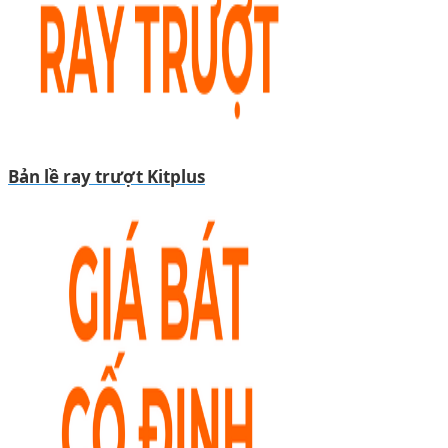
Bản lề ray trượt Kitplus