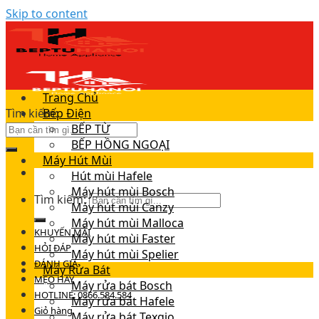
Skip to content
Trang Chủ
Tìm kiếm:
Bếp Điện
BẾP TỪ
BẾP HỒNG NGOẠI
Máy Hút Mùi
Hút mùi Hafele
Máy hút mùi Bosch
Tìm kiếm:
Máy hút mùi Canzy
Máy hút mùi Malloca
KHUYẾN MÃI
Máy hút mùi Faster
HỎI ĐÁP
Máy hút mùi Spelier
ĐÁNH GIÁ
Máy Rửa Bát
MẸO HAY
Máy rửa bát Bosch
HOTLINE: 0866.584.584
Máy rửa bát Hafele
Giỏ hàng
Máy rửa bát Texgio