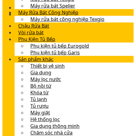
Máy rửa bát Spelier
Máy Rửa Bát Công Nghiệp
Máy rửa bát công nghiệp Texgio
Chậu Rửa Bát
Vòi rửa bát
Phụ Kiện Tủ Bếp
Phụ kiện tủ bếp Eurogold
Phụ kiện tủ bếp Garis
Sản phẩm khác
Thiết bị vệ sinh
Gia dụng
Máy lọc nước
Bộ nồi từ
Khóa từ
Tủ lạnh
Tủ rượu
Máy giặt
Hệ thống lọc
Gia dụng thông minh
Chăm sóc nhà cửa