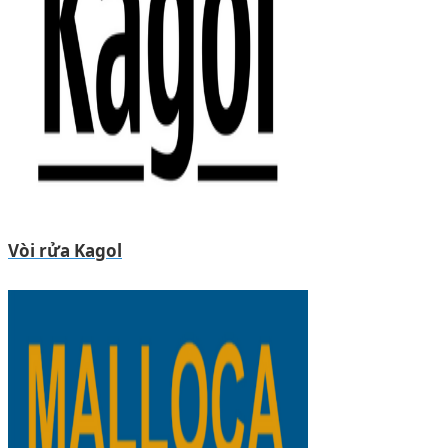
Vòi rửa Kagol