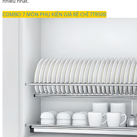
nhiều nhất.
COMBO 7 MÓN PHỤ KIỆN GIÁ RẺ CHỈ 7TR500