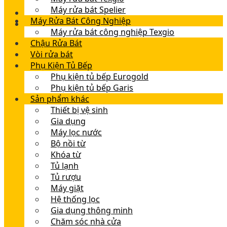
Máy rửa bát Spelier
Máy Rửa Bát Công Nghiệp
Máy rửa bát công nghiệp Texgio
Chậu Rửa Bát
Vòi rửa bát
Phụ Kiện Tủ Bếp
Phụ kiện tủ bếp Eurogold
Phụ kiện tủ bếp Garis
Sản phẩm khác
Thiết bị vệ sinh
Gia dụng
Máy lọc nước
Bộ nồi từ
Khóa từ
Tủ lạnh
Tủ rượu
Máy giặt
Hệ thống lọc
Gia dụng thông minh
Chăm sóc nhà cửa