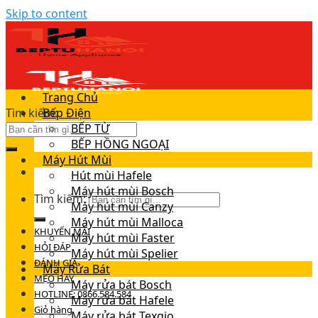
Skip to content
Trang Chủ
Tìm kiếm:
Bếp Điện
BẾP TỪ
BẾP HỒNG NGOẠI
Máy Hút Mùi
Hút mùi Hafele
Máy hút mùi Bosch
Tìm kiếm:
Máy hút mùi Canzy
Máy hút mùi Malloca
KHUYẾN MÃI
Máy hút mùi Faster
HỎI ĐÁP
Máy hút mùi Spelier
ĐÁNH GIÁ
Máy Rửa Bát
MẸO HAY
Máy rửa bát Bosch
HOTLINE: 0866.584.584
Máy rửa bát Hafele
Giỏ hàng
Máy rửa bát Texgio