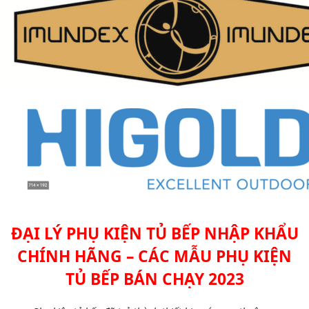
ĐẠI LÝ PHỤ KIỆN TỦ BẾP NHẬP KHẨU
CHÍNH HÃNG – CÁC MẪU PHỤ KIỆN
TỦ BẾP BÁN CHẠY 2023